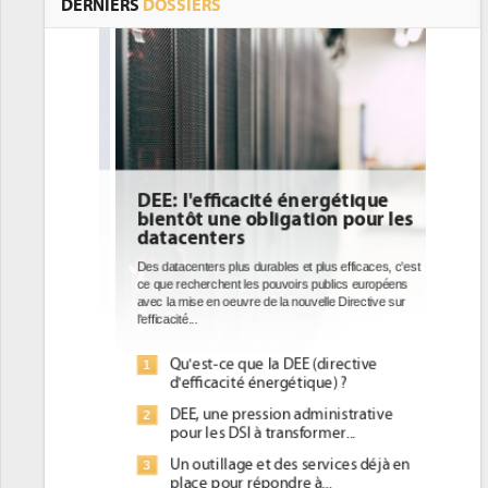
DERNIERS
DOSSIERS
DEE: l'efficacité énergétique
bientôt une obligation pour les
datacenters
Des datacenters plus durables et plus efficaces, c'est
ce que recherchent les pouvoirs publics européens
avec la mise en oeuvre de la nouvelle Directive sur
l'efficacité...
Qu'est-ce que la DEE (directive
1
d'efficacité énergétique) ?
DEE, une pression administrative
2
pour les DSI à transformer...
Un outillage et des services déjà en
3
place pour répondre à...