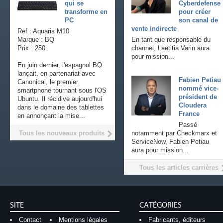
qui se
Cyberdefense
transforme en
pour créer
PC
son canal de
vente indirecte
Ref : Aquaris M10
Marque : BQ
En tant que responsable du
Prix : 250
channel, Laetitia Varin aura
pour mission...
En juin dernier, l'espagnol BQ
lançait, en partenariat avec
Fabien Petiau
Canonical, le premier
nommé vice-
smartphone tournant sous l'OS
président de
Ubuntu. Il récidive aujourd'hui
Cloudera
dans le domaine des tablettes
France
en annonçant la mise...
Passé
Tous les nouveaux produits
notamment par Checkmarx et
ServiceNow, Fabien Petiau
aura pour mission...
Tous les articles carrières
SITE
CATÉGORIES
Contact
Mentions légales
Fabricants, éditeurs