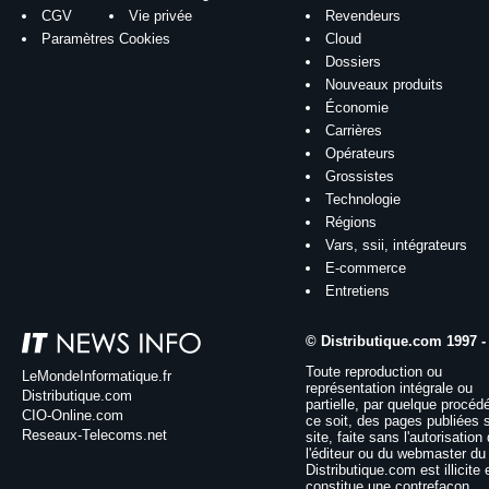
CGV
Vie privée
Revendeurs
Paramètres Cookies
Cloud
Dossiers
Nouveaux produits
Économie
Carrières
Opérateurs
Grossistes
Technologie
Régions
Vars, ssii, intégrateurs
E-commerce
Entretiens
© Distributique.com 1997 -
Toute reproduction ou
LeMondeInformatique.fr
représentation intégrale ou
Distributique.com
partielle, par quelque procéd
CIO-Online.com
ce soit, des pages publiées 
Reseaux-Telecoms.net
site, faite sans l'autorisation
l'éditeur ou du webmaster du 
Distributique.com est illicite 
constitue une contrefaçon.