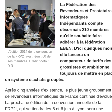
La
F
édération des
R
evendeurs et
P
restataire
I
nformatiques
gratuite
I
ndépendants compte
désormais 210 membres
qu'elle souhaite faire
adhérer à la fédération
EBEN. D'ici quelques moi
L'édition 2014 de la convention
elle lancera un
de la FRP2i avait réunit 80 de
comparateur de tarifs des
ses membres. Crédit photo :
D.R.
grossistes et ambitionne
toujours de mettre en pla
un système d'achats groupés.
Après cinq années d'existence, le plus jeune groupement
de revendeurs informatiques de France continue d'évolue
La prochaine édition de la convention annuelle de la
FRP2I, qui se tiendra les 5 et 6 juin à Lyon, sera une