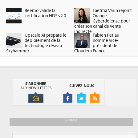
Beemo valide la
Laetitia Varin rejoint
certification HDS v2.0
Orange
Cyberdefense pour
créer son canal de vente
indirecte
Upscale AI prépare le
Fabien Petiau
déploiement de la
nommé vice-
technologie réseau
président de
Skyhammer
Cloudera France
S'ABONNER
SUIVEZ-NOUS
AUX NEWSLETTERS
Publicité