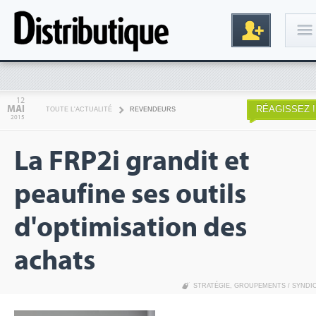
Connexion
12
MAI
RÉAGISSEZ !
TOUTE L'ACTUALITÉ
REVENDEURS
2015
La FRP2i grandit et
peaufine ses outils
d'optimisation des
Inscription
achats
STRATÉGIE
,
GROUPEMENTS / SYNDI