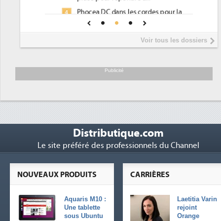
Phocea DC dans les cordes pour la
4
DEE
Interview de Fabrice Coquio,
5
Voir tous les dossiers
président de Digital Realty...
Trimestriels IBM : L'activité logicielle
6
soutient les...
Publicité
Distributique.com
Le site préféré des professionnels du Channel
NOUVEAUX PRODUITS
CARRIÈRES
Aquaris M10 :
Laetitia Varin
Une tablette
rejoint
sous Ubuntu
Orange