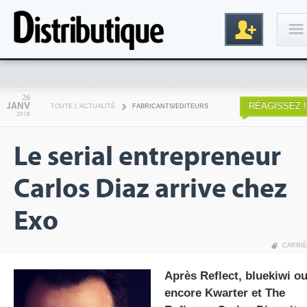
Connexion
26
JANV
RÉAGISSEZ !
TOUTE L'ACTUALITÉ
FABRICANTS/EDITEURS
2018
Le serial entrepreneur
Carlos Diaz arrive chez
Exo
Inscription
CARRI
Après Reflect, bluekiwi o
encore Kwarter et The