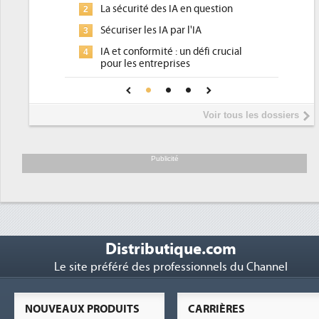
ité des IA en question
DEE, une pression administrati
2
pour les DSI à transformer...
r les IA par l'IA
Un outillage et des services dé
3
nformité : un défi crucial
place pour répondre à...
s entreprises
Phocea DC dans les cordes pou
4
de confiance pour une IA
DEE
e ?
Interview de Fabrice Coquio,
5
Voir tous les dossiers
président de Digital Realty...
Trimestriels IBM : L'activité log
6
soutient les...
Publicité
Distributique.com
Le site préféré des professionnels du Channel
NOUVEAUX PRODUITS
CARRIÈRES