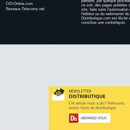
partielle, par quelque procéd
CIO-Online.com
ce soit, des pages publiées 
Reseaux-Telecoms.net
site, faite sans l'autorisation
l'éditeur ou du webmaster du 
Distributique.com est illicite 
constitue une contrefaçon.
NEWSLETTER
DISTRIBUTIQUE
Cet article vous a plu? Retrouvez
toutes l'actu de distributique
ABONNEZ-VOUS