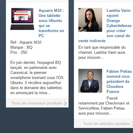
Aquaris M10 :
Laetitia Varin
Une tablette
rejoint
sous Ubuntu
Orange
qui se
Cyberdefense
transforme en
pour créer
PC
son canal de
vente indirecte
Ref : Aquaris M10
Marque : BQ
En tant que responsable du
Prix : 250
channel, Laetitia Varin aura
pour mission...
En juin dernier, l'espagnol BQ
lançait, en partenariat avec
Fabien Petiau
Canonical, le premier
nommé vice-
smartphone tournant sous l'OS
président de
Ubuntu. Il récidive aujourd'hui
Cloudera
dans le domaine des tablettes
France
en annonçant la mise...
Passé
Tous les nouveaux produits
notamment par Checkmarx et
ServiceNow, Fabien Petiau
aura pour mission...
Tous les articles carrières