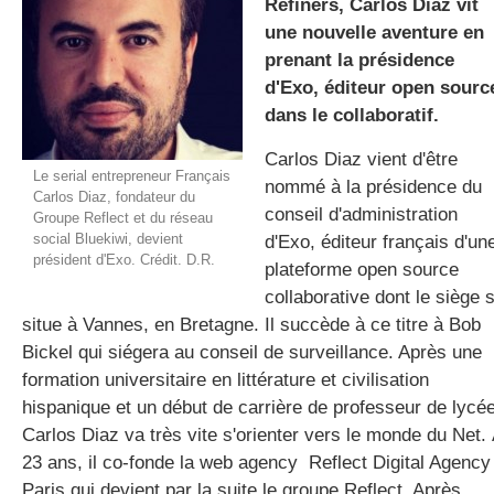
Refiners, Carlos Diaz vit
une nouvelle aventure en
prenant la présidence
gratuite
d'Exo, éditeur open sourc
dans le collaboratif.
Carlos Diaz vient d'être
Le serial entrepreneur Français
nommé à la présidence du
Carlos Diaz, fondateur du
conseil d'administration
Groupe Reflect et du réseau
social Bluekiwi, devient
d'Exo, éditeur français d'un
président d'Exo. Crédit. D.R.
plateforme open source
collaborative dont le siège 
situe à Vannes, en Bretagne. Il succède à ce titre à Bob
Bickel qui siégera au conseil de surveillance. Après une
formation universitaire en littérature et civilisation
hispanique et un début de carrière de professeur de lycée
Carlos Diaz va très vite s'orienter vers le monde du Net.
23 ans, il co-fonde la web agency Reflect Digital Agency
Paris qui devient par la suite le groupe Reflect. Après