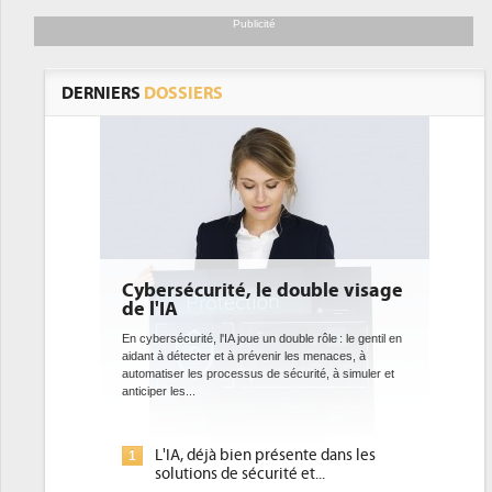
Publicité
DERNIERS
DOSSIERS
rité, le double visage
DEE: l'efficacité énergétiqu
bientôt une obligation pour
datacenters
 l'IA joue un double rôle : le gentil en
r et à prévenir les menaces, à
Des datacenters plus durables et plus efficace
processus de sécurité, à simuler et
ce que recherchent les pouvoirs publics eur
avec la mise en oeuvre de la nouvelle Directiv
l'efficacité...
jà bien présente dans les
Qu'est-ce que la DEE (directive
1
s de sécurité et...
d'efficacité énergétique) ?