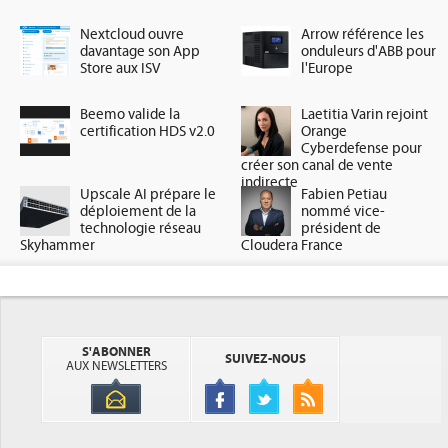
Nextcloud ouvre
Arrow référence les
davantage son App
onduleurs d'ABB pour
Store aux ISV
l'Europe
Beemo valide la
Laetitia Varin rejoint
certification HDS v2.0
Orange
Cyberdefense pour
créer son canal de vente
indirecte
Upscale AI prépare le
Fabien Petiau
déploiement de la
nommé vice-
technologie réseau
président de
Skyhammer
Cloudera France
S'ABONNER
SUIVEZ-NOUS
AUX NEWSLETTERS