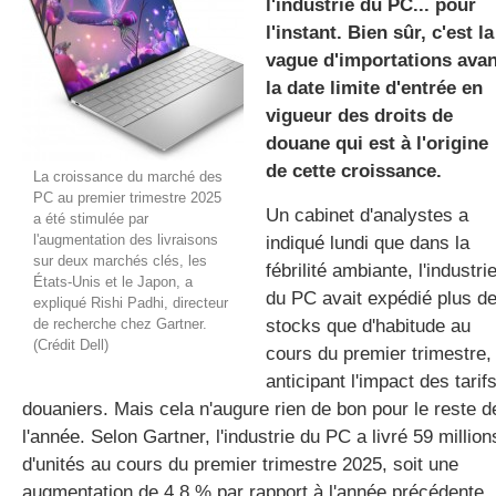
l'industrie du PC... pour
l'instant. Bien sûr, c'est la
vague d'importations avan
gratuite
la date limite d'entrée en
vigueur des droits de
douane qui est à l'origine
de cette croissance.
La croissance du marché des
PC au premier trimestre 2025
Un cabinet d'analystes a
a été stimulée par
l'augmentation des livraisons
indiqué lundi que dans la
sur deux marchés clés, les
fébrilité ambiante, l'industri
États-Unis et le Japon, a
du PC avait expédié plus d
expliqué Rishi Padhi, directeur
de recherche chez Gartner.
stocks que d'habitude au
(Crédit Dell)
cours du premier trimestre,
anticipant l'impact des tarif
douaniers. Mais cela n'augure rien de bon pour le reste d
l'année. Selon Gartner, l'industrie du PC a livré 59 million
d'unités au cours du premier trimestre 2025, soit une
augmentation de 4,8 % par rapport à l'année précédente.