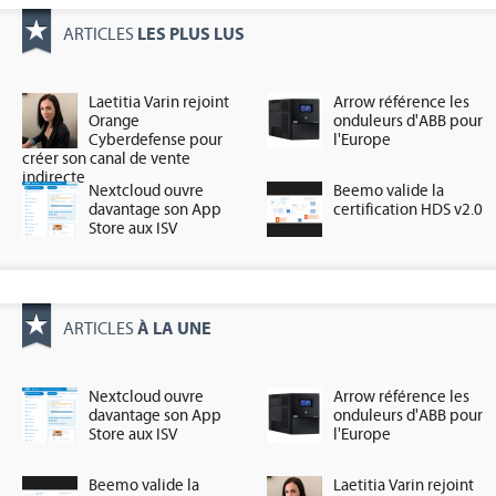
LES PLUS LUS
ARTICLES
Laetitia Varin rejoint
Arrow référence les
Orange
onduleurs d'ABB pour
Cyberdefense pour
l'Europe
créer son canal de vente
indirecte
Nextcloud ouvre
Beemo valide la
davantage son App
certification HDS v2.0
Store aux ISV
À LA UNE
ARTICLES
Nextcloud ouvre
Arrow référence les
davantage son App
onduleurs d'ABB pour
Store aux ISV
l'Europe
Beemo valide la
Laetitia Varin rejoint