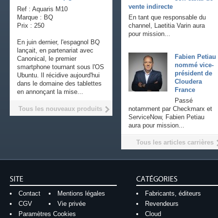
vente indirecte
Ref : Aquaris M10
Marque : BQ
En tant que responsable du
Prix : 250
channel, Laetitia Varin aura
pour mission...
En juin dernier, l'espagnol BQ
lançait, en partenariat avec
Fabien Petiau
Canonical, le premier
nommé vice-
smartphone tournant sous l'OS
président de
Ubuntu. Il récidive aujourd'hui
Cloudera
dans le domaine des tablettes
France
en annonçant la mise...
Passé
Tous les nouveaux produits
notamment par Checkmarx et
ServiceNow, Fabien Petiau
aura pour mission...
Tous les articles carrières
SITE
CATÉGORIES
Contact
Mentions légales
Fabricants, éditeurs
CGV
Vie privée
Revendeurs
Paramètres Cookies
Cloud