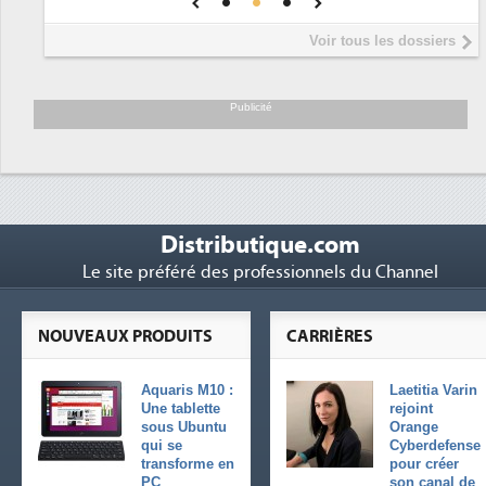
Interview de Fabrice Coquio,
5
Voir tous les dossiers
président de Digital Realty...
Trimestriels IBM : L'activité logicielle
6
soutient les...
Publicité
Distributique.com
Le site préféré des professionnels du Channel
NOUVEAUX PRODUITS
CARRIÈRES
Aquaris M10 :
Laetitia Varin
Une tablette
rejoint
sous Ubuntu
Orange
qui se
Cyberdefense
transforme en
pour créer
PC
son canal de