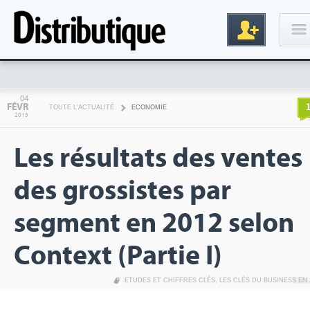
Connexion
04
FÉVR
TOUTE L'ACTUALITÉ
ECONOMIE
2013
Les résultats des ventes
des grossistes par
segment en 2012 selon
Inscription
Context (Partie I)
ETUDES ET CHIFFRES CLÉS
,
LES CLÉS DU BUSINESS EN 