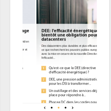
DEE: l'efficacité énergétique
bientôt une obligation pour les
datacenters
Des datacenters plus durables et plus efficaces, c'est
ce que recherchent les pouvoirs publics européens
avec la mise en oeuvre de la nouvelle Directive sur
l'efficacité...
Qu'est-ce que la DEE (directive
1
d'efficacité énergétique) ?
DEE, une pression administrative
2
pour les DSI à transformer...
Un outillage et des services déjà en
3
place pour répondre à...
Phocea DC dans les cordes pour la
4
DEE