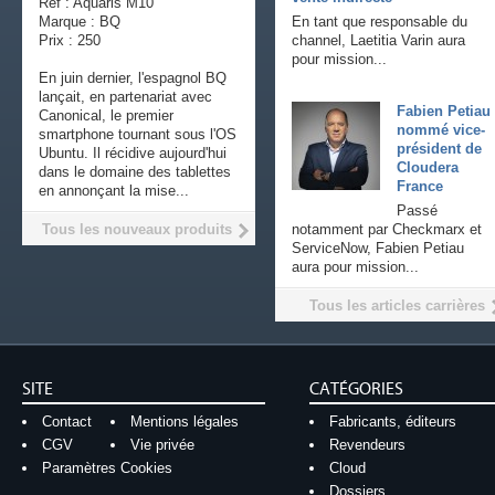
Ref : Aquaris M10
Marque : BQ
En tant que responsable du
Prix : 250
channel, Laetitia Varin aura
pour mission...
En juin dernier, l'espagnol BQ
lançait, en partenariat avec
Fabien Petiau
Canonical, le premier
nommé vice-
smartphone tournant sous l'OS
président de
Ubuntu. Il récidive aujourd'hui
Cloudera
dans le domaine des tablettes
France
en annonçant la mise...
Passé
Tous les nouveaux produits
notamment par Checkmarx et
ServiceNow, Fabien Petiau
aura pour mission...
Tous les articles carrières
SITE
CATÉGORIES
Contact
Mentions légales
Fabricants, éditeurs
CGV
Vie privée
Revendeurs
Paramètres Cookies
Cloud
Dossiers