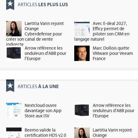
LES PLUS LUS
ARTICLES
Laetitia Varin rejoint
Avec E-deal 2027,
Orange
Efficy permet de
Cyberdefense pour
piloter son CRM en
créer son canal de vente
langage naturel
indirecte
Arrow référence les
Marc Dollois quitte
onduleurs d'ABB pour
VMware pour Veeam
l'Europe
France
À LA UNE
ARTICLES
Nextcloud ouvre
Arrow référence les
davantage son App
onduleurs d'ABB pour
Store aux ISV
l'Europe
Beemo valide la
Laetitia Varin rejoint
certification HDS v2.0
Orange