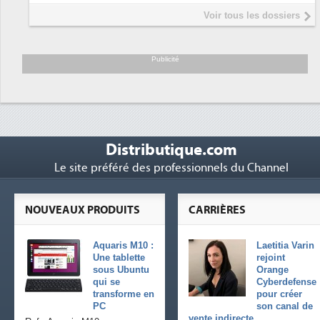
Interview de Fabrice Coquio,
5
Voir tous les dossiers
président de Digital Realty...
Trimestriels IBM : L'activité logicielle
6
soutient les...
Publicité
Distributique.com
Le site préféré des professionnels du Channel
NOUVEAUX PRODUITS
CARRIÈRES
Aquaris M10 :
Laetitia Varin
Une tablette
rejoint
sous Ubuntu
Orange
qui se
Cyberdefense
transforme en
pour créer
PC
son canal de
vente indirecte