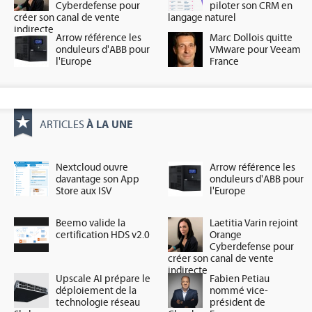
Cyberdefense pour
piloter son CRM en
créer son canal de vente
langage naturel
indirecte
Arrow référence les
Marc Dollois quitte
onduleurs d'ABB pour
VMware pour Veeam
l'Europe
France
À LA UNE
ARTICLES
Nextcloud ouvre
Arrow référence les
davantage son App
onduleurs d'ABB pour
Store aux ISV
l'Europe
Beemo valide la
Laetitia Varin rejoint
certification HDS v2.0
Orange
Cyberdefense pour
créer son canal de vente
indirecte
Upscale AI prépare le
Fabien Petiau
déploiement de la
nommé vice-
technologie réseau
président de