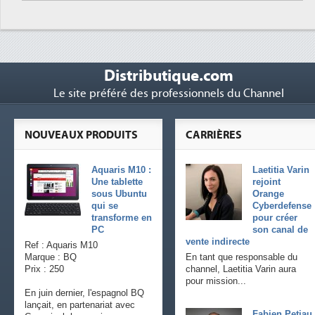
Distributique.com
Le site préféré des professionnels du Channel
NOUVEAUX PRODUITS
CARRIÈRES
Aquaris M10 :
Laetitia Varin
Une tablette
rejoint
sous Ubuntu
Orange
qui se
Cyberdefense
transforme en
pour créer
PC
son canal de
vente indirecte
Ref : Aquaris M10
Marque : BQ
En tant que responsable du
Prix : 250
channel, Laetitia Varin aura
pour mission...
En juin dernier, l'espagnol BQ
lançait, en partenariat avec
Fabien Petiau