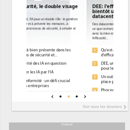
DEE: l'efficacité énergétique
bientôt une obligation pour les
datacenters
Des datacenters plus durables et plus efficaces, c'est
ce que recherchent les pouvoirs publics européens
avec la mise en oeuvre de la nouvelle Directive sur
l'efficacité...
Qu'est-ce que la DEE (directive
1
d'efficacité énergétique) ?
DEE, une pression administrative
2
pour les DSI à transformer...
Un outillage et des services déjà en
3
place pour répondre à...
Phocea DC dans les cordes pour la
4
DEE
Interview de Fabrice Coquio,
5
Voir tous les dossiers
président de Digital Realty...
Trimestriels IBM : L'activité logicielle
6
soutient les...
Publicité