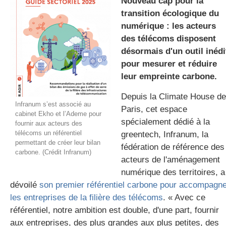
Nouveau cap pour la
transition écologique du
numérique : les acteurs
gratuite
des télécoms disposent
désormais d'un outil inédi
pour mesurer et réduire
leur empreinte carbone.
Depuis la Climate House de
Infranum s’est associé au
Paris, cet espace
cabinet Ekho et l’Ademe pour
spécialement dédié à la
fournir aux acteurs des
télécoms un référentiel
greentech, Infranum, la
permettant de créer leur bilan
fédération de référence des
carbone. (Crédit Infranum)
acteurs de l'aménagement
numérique des territoires, a
dévoilé
son premier référentiel carbone pour accompagn
les entreprises de la filière des télécoms
. « Avec ce
référentiel, notre ambition est double, d'une part, fournir
aux entreprises, des plus grandes aux plus petites, des