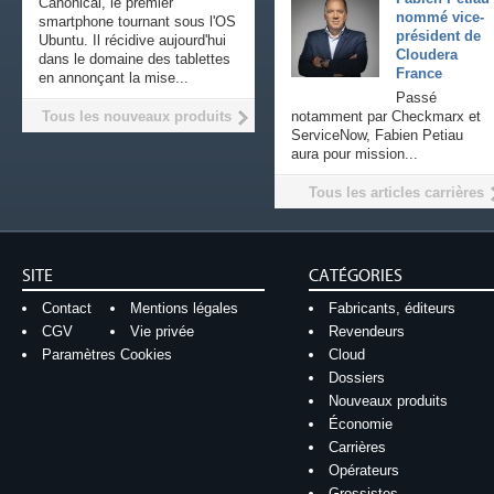
Canonical, le premier
nommé vice-
smartphone tournant sous l'OS
président de
Ubuntu. Il récidive aujourd'hui
Cloudera
dans le domaine des tablettes
France
en annonçant la mise...
Passé
Tous les nouveaux produits
notamment par Checkmarx et
ServiceNow, Fabien Petiau
aura pour mission...
Tous les articles carrières
SITE
CATÉGORIES
Contact
Mentions légales
Fabricants, éditeurs
CGV
Vie privée
Revendeurs
Paramètres Cookies
Cloud
Dossiers
Nouveaux produits
Économie
Carrières
Opérateurs
Grossistes