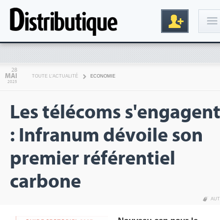
Connexion
28
MAI
TOUTE L'ACTUALITÉ
ECONOMIE
2025
Les télécoms s'engagen
: Infranum dévoile son
premier référentiel
Inscription
carbone
AUT