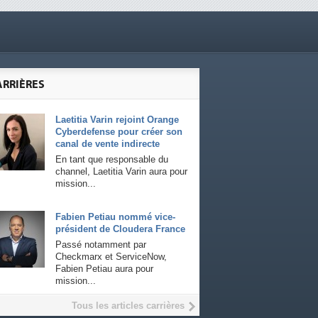
ARRIÈRES
Laetitia Varin rejoint Orange
Cyberdefense pour créer son
canal de vente indirecte
En tant que responsable du
channel, Laetitia Varin aura pour
mission...
Fabien Petiau nommé vice-
président de Cloudera France
Passé notamment par
Checkmarx et ServiceNow,
Fabien Petiau aura pour
mission...
Tous les articles carrières