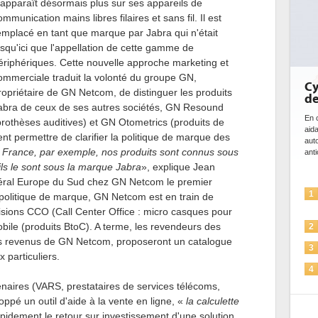
'apparaît désormais plus sur ses appareils de
ommunication mains libres filaires et sans fil. Il est
emplacé en tant que marque par Jabra qui n'était
usqu'ici que l'appellation de cette gamme de
ériphériques. Cette nouvelle approche marketing et
ommerciale traduit la volonté du groupe GN,
Cy
ropriétaire de GN Netcom, de distinguer les produits
de
abra de ceux de ses autres sociétés, GN Resound
En c
prothèses auditives) et GN Otometrics (produits de
aid
t permettre de clarifier la politique de marque des
aut
 France, par exemple, nos produits sont connus sous
anti
ls le sont sous la marque Jabra
», explique Jean
néral Europe du Sud chez GN Netcom le premier
1
 sa politique de marque, GN Netcom est en train de
sions CCO (Call Center Office : micro casques pour
bile (produits BtoC). A terme, les revendeurs des
2
es revenus de GN Netcom, proposeront un catalogue
3
 particuliers.
4
rtenaires (VARS, prestataires de services télécoms,
loppé un outil d'aide à la vente en ligne, «
la calculette
5
apidement le retour sur investissement d'une solution