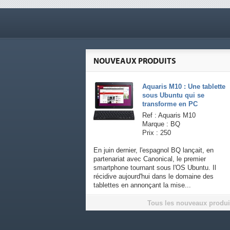
NOUVEAUX PRODUITS
Aquaris M10 : Une tablette
sous Ubuntu qui se
transforme en PC
Ref : Aquaris M10
Marque : BQ
Prix : 250
En juin dernier, l'espagnol BQ lançait, en
partenariat avec Canonical, le premier
smartphone tournant sous l'OS Ubuntu. Il
récidive aujourd'hui dans le domaine des
tablettes en annonçant la mise...
Tous les nouveaux produi