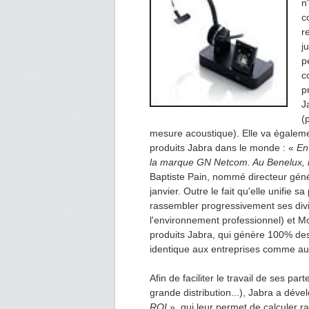
n
c
r
j
p
c
p
J
(
mesure acoustique). Elle va égalemen
produits Jabra dans le monde : «
En
la marque GN Netcom. Au Benelux, i
Baptiste Pain, nommé directeur gé
janvier. Outre le fait qu'elle unifie
rassembler progressivement ses divi
l'environnement professionnel) et Mo
produits Jabra, qui génère 100% d
identique aux entreprises comme aux
Afin de faciliter le travail de ses pa
grande distribution...), Jabra a déve
ROI
», qui leur permet de calculer r