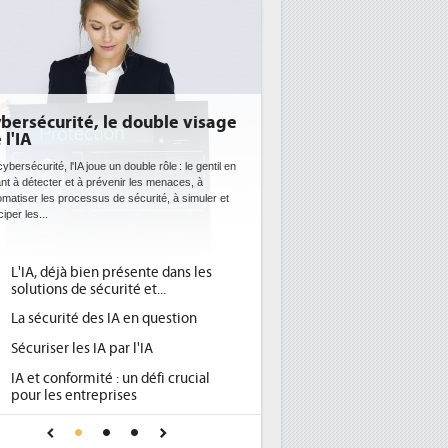
bersécurité, le double visage
 l'IA
ybersécurité, l'IA joue un double rôle : le gentil en
ant à détecter et à prévenir les menaces, à
omatiser les processus de sécurité, à simuler et
ciper les...
L'IA, déjà bien présente dans les
solutions de sécurité et...
La sécurité des IA en question
Sécuriser les IA par l'IA
IA et conformité : un défi crucial
pour les entreprises
Une IA de confiance pour une IA
plus sûre ?