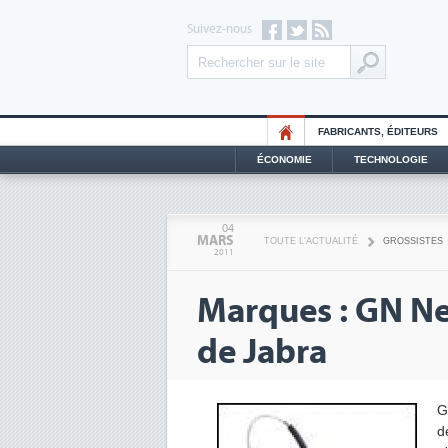
Suivez-nous
FABRICANTS, ÉDITEURS
ÉCONOMIE
TECHNOLOGIE
04
MARS
TOUTE L'ACTUALITÉ
GROSSISTES
2011
Marques : GN Ne
de Jabra
G
d