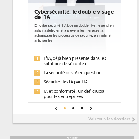
é, le double visage
DEE: l'efficacité énergétique
bientôt une obligation pour le
datacenters
joue un double rôle : le gentil en
 prévenir les menaces, à
Des datacenters plus durables et plus efficaces, c'
sus de sécurité, à simuler et
ce que recherchent les pouvoirs publics européens
avec la mise en oeuvre de la nouvelle Directive sur
l'efficacité...
ien présente dans les
Qu'est-ce que la DEE (directive
1
sécurité et...
d'efficacité énergétique) ?
des IA en question
DEE, une pression administrative
2
pour les DSI à transformer...
 IA par l'IA
Un outillage et des services déjà e
3
ité : un défi crucial
place pour répondre à...
reprises
Phocea DC dans les cordes pour la
4
onfiance pour une IA
DEE
Interview de Fabrice Coquio,
5
Voir tous les dossiers
président de Digital Realty...
Trimestriels IBM : L'activité logiciel
6
soutient les...
Publicité