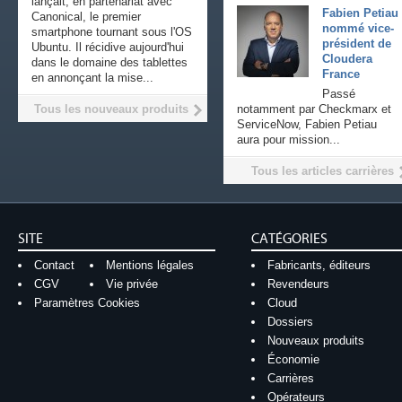
lançait, en partenariat avec
Fabien Petiau
Canonical, le premier
nommé vice-
smartphone tournant sous l'OS
président de
Ubuntu. Il récidive aujourd'hui
Cloudera
dans le domaine des tablettes
France
en annonçant la mise...
Passé
Tous les nouveaux produits
notamment par Checkmarx et
ServiceNow, Fabien Petiau
aura pour mission...
Tous les articles carrières
SITE
CATÉGORIES
Contact
Mentions légales
Fabricants, éditeurs
CGV
Vie privée
Revendeurs
Paramètres Cookies
Cloud
Dossiers
Nouveaux produits
Économie
Carrières
Opérateurs