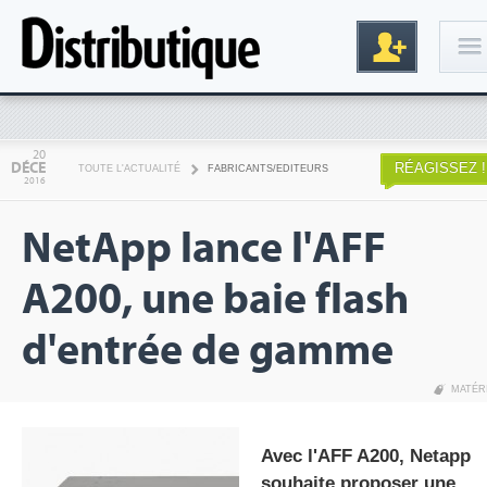
Connexion
20
DÉCE
RÉAGISSEZ !
TOUTE L'ACTUALITÉ
FABRICANTS/EDITEURS
2016
NetApp lance l'AFF
A200, une baie flash
d'entrée de gamme
Inscription
MATÉR
Avec l'AFF A200, Netapp
souhaite proposer une