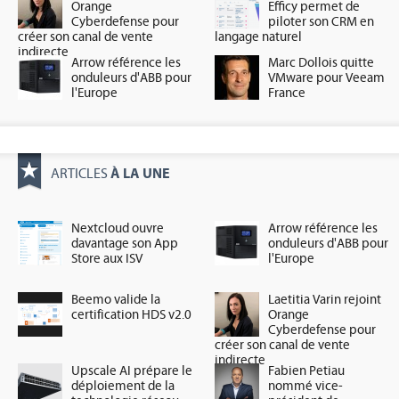
Orange
Efficy permet de
Cyberdefense pour
piloter son CRM en
créer son canal de vente
langage naturel
indirecte
Arrow référence les
Marc Dollois quitte
onduleurs d'ABB pour
VMware pour Veeam
l'Europe
France
À LA UNE
ARTICLES
Nextcloud ouvre
Arrow référence les
davantage son App
onduleurs d'ABB pour
Store aux ISV
l'Europe
Beemo valide la
Laetitia Varin rejoint
certification HDS v2.0
Orange
Cyberdefense pour
créer son canal de vente
indirecte
Upscale AI prépare le
Fabien Petiau
déploiement de la
nommé vice-