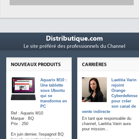
Distributique.com
Le site préféré des professionnels du Channel
NOUVEAUX PRODUITS
CARRIÈRES
Aquaris M10 :
Laetitia Varin
Une tablette
rejoint
sous Ubuntu
Orange
qui se
Cyberdefense
transforme en
pour créer
PC
son canal de
vente indirecte
Ref : Aquaris M10
Marque : BQ
En tant que responsable du
Prix : 250
channel, Laetitia Varin aura
pour mission...
En juin dernier, l'espagnol BQ