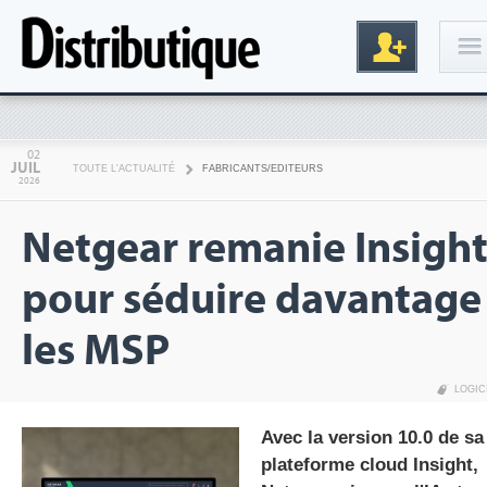
Connexion
02
JUIL
TOUTE L'ACTUALITÉ
FABRICANTS/EDITEURS
2026
Netgear remanie Insigh
pour séduire davantage
les MSP
Inscription
LOGIC
Avec la version 10.0 de sa
plateforme cloud Insight,