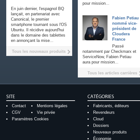
pour mission...
En juin dernier, l'espagnol BQ
lançait, en partenariat avec
Fabien Petiau
Canonical, le premier
nommé vice-
smartphone tournant sous l'OS
président de
Ubuntu. Il récidive aujourd'hui
Cloudera
dans le domaine des tablettes
France
en annonçant la mise...
Passé
Tous les nouveaux produits
notamment par Checkmarx et
ServiceNow, Fabien Petiau
aura pour mission...
Tous les articles carrières
SITE
CATÉGORIES
Contact
Mentions légales
Fabricants, éditeurs
CGV
Vie privée
Revendeurs
Paramètres Cookies
Cloud
Dossiers
Nouveaux produits
Économie