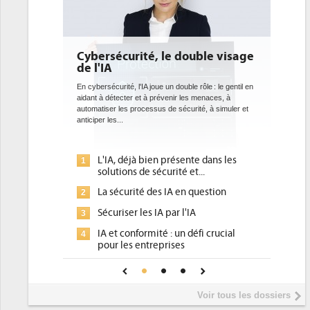
curité, le double visage
DEE: l'efficacité énergéti
bientôt une obligation po
datacenters
té, l'IA joue un double rôle : le gentil en
cter et à prévenir les menaces, à
Des datacenters plus durables et plus effic
es processus de sécurité, à simuler et
ce que recherchent les pouvoirs publics 
.
avec la mise en oeuvre de la nouvelle Dire
l'efficacité...
 déjà bien présente dans les
Qu'est-ce que la DEE (direct
1
ons de sécurité et...
d'efficacité énergétique) ?
curité des IA en question
DEE, une pression administr
2
pour les DSI à transformer...
ser les IA par l'IA
Un outillage et des services
3
 conformité : un défi crucial
place pour répondre à...
les entreprises
Phocea DC dans les cordes p
4
A de confiance pour une IA
DEE
sûre ?
Interview de Fabrice Coquio
5
Voir tous les dossiers
président de Digital Realty...