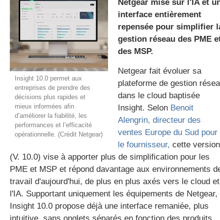
Netgear mise sur l'IA et u
interface entièrement
repensée pour simplifier l
gratuite
gestion réseau des PME e
des MSP.
Netgear fait évoluer sa
Insight 10.0 permet aux
plateforme de gestion rése
entreprises de prendre des
dans le cloud baptisée
décisions plus rapides et
mieux informées afin
Insight. Selon
Benoit
d’améliorer la fiabilité, les
Alengrin, directeur des
performances et l’efficacité
ventes Europe du Sud pour
opérationnelle. (Crédit Netgear)
le fournisseur,
cette version
(V. 10.0) vise à apporter plus de simplification pour les
PME et MSP et répond davantage aux environnements d
travail d'aujourd'hui, de plus en plus axés vers le cloud et
l'IA. Supportant uniquement les équipements de Netgear,
Insight 10.0 propose déjà une interface remaniée, plus
intuitive, sans onglets séparés en fonction des produits