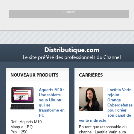
Trimestriels IBM : L'activité 
6
soutient les...
Publicité
Distributique.com
Le site préféré des professionnels du Channel
NOUVEAUX PRODUITS
CARRIÈRES
Aquaris M10 :
Laetitia Varin
Une tablette
rejoint
sous Ubuntu
Orange
qui se
Cyberdefense
transforme en
pour créer
PC
son canal de
vente indirecte
Ref : Aquaris M10
Marque : BQ
En tant que responsable du
Prix : 250
channel, Laetitia Varin aura