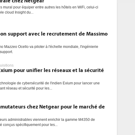
rale chez Netgear
s mural pour équiper entre autres les hôtels en WiFi, celui-ci
le cloud Insight du...
son support avec le recrutement de Massimo
o Mazzeo Ocello va piloter à l'échelle mondiale, l'ingénierie
 support.
uisitions
xium pour unifier les réseaux et la sécurité
echnologie de cybersécurité de l'indien Exium pour lancer une
nt réseau et sécurité pour les...
mutateurs chez Netgear pour le marché de
urs administrables viennent enrichir la gamme M4350 de
é conçus spécifiquement pour les...