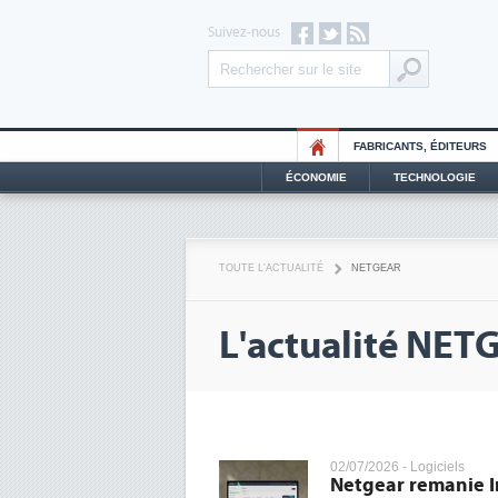
Suivez-nous
FABRICANTS, ÉDITEURS
ÉCONOMIE
TECHNOLOGIE
TOUTE L'ACTUALITÉ
NETGEAR
L'actualité NET
02/07/2026 -
Logiciels
Netgear remanie I