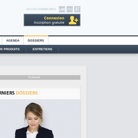
GROUPE
IT NEWS INFO
Connexion
Inscription gratuite
AGENDA
DOSSIERS
X PRODUITS
ENTRETIENS
Publicité
RNIERS
DOSSIERS