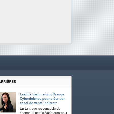
ARRIÈRES
Laetitia Varin rejoint Orange
Cyberdefense pour créer son
canal de vente indirecte
En tant que responsable du
channel, Laetitia Varin aura pour