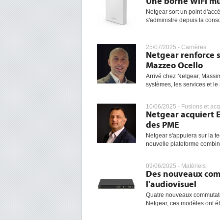
Une borne WiFi mu
Netgear sort un point d'accè
s'administre depuis la conso
25/07/2025 -
Carrières
Netgear renforce 
Mazzeo Ocello
Arrivé chez Netgear, Massim
systèmes, les services et le
10/06/2025 -
Fusions et acq
Netgear acquiert E
des PME
Netgear s'appuiera sur la t
nouvelle plateforme combina
09/06/2025 -
Matériels
Des nouveaux com
l'audiovisuel
Quatre nouveaux commutate
Netgear, ces modèles ont ét