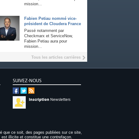
mission...
Fabien Petiau nommé vice-
président de Cloudera France
Passé notamment par
Checkmarx et ServiceNow,
Fabien Petiau aura pour
mission...
Tous les articles carrières
SUIVEZ-NOUS
Inscription
Newsletters
dé que ce soit, des pages publiées sur ce site,
 est illicite et constitue une contrefaçon.