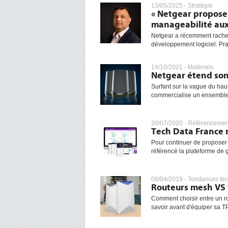
13/05/2025 -
Stratégie
« Netgear proposer
manageabilité aux
Netgear a récemment rachet
développement logiciel. Pra
14/10/2021 -
Matériels
Netgear étend son
Surfant sur la vague du haut
commercialise un ensemble 
20/07/2020 -
Référencemen
Tech Data France r
Pour continuer de proposer l
référencé la plateforme de g
08/04/2019 -
Tendances te
Routeurs mesh VS t
Comment choisir entre un ro
savoir avant d'équiper sa 