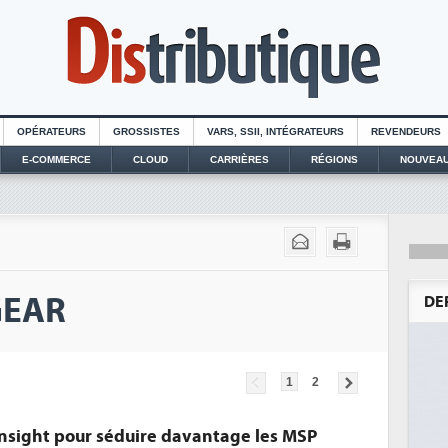
OPÉRATEURS
GROSSISTES
VARS, SSII, INTÉGRATEURS
REVENDEURS
E-COMMERCE
CLOUD
CARRIÈRES
RÉGIONS
NOUVEAU
GEAR
DE
1
2
nsight pour séduire davantage les MSP