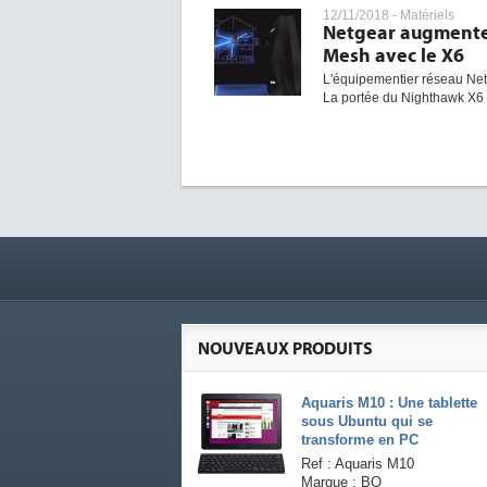
12/11/2018 -
Matériels
Netgear augmente 
Mesh avec le X6
L'équipementier réseau Ne
La portée du Nighthawk X6
NOUVEAUX PRODUITS
Aquaris M10 : Une tablette
sous Ubuntu qui se
transforme en PC
Ref : Aquaris M10
Marque : BQ