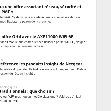
a une offre associant réseau, sécurité et
 PME »
é VAAG Systems, une société indienne spécialisée dans le
mod Badjate, le patron de la branche...
 offre Orbi avec le AXE11000 WiFi 6E
 débit mobile sur les fréquences utilisées par le WiFi6E, Netgear
comprenant un routeur de base...
ts
éférence les produits Insight de Netgear
a totalité du portefeuille Netgear sur le sol français, Tech Data a
estion du réseau Insight...
chnologiques
raditionnels : que choisir ?
uteur WiFi mesh ou un modèle classique ? Voici ce qu'il faut
TPE ou sa PME.