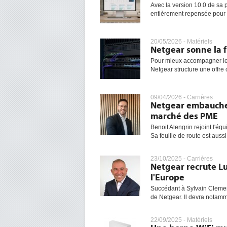
Avec la version 10.0 de sa p
entièrement repensée pour si
20/05/2026 -
Matériels
Netgear sonne la 
Pour mieux accompagner les
Netgear structure une offre
09/04/2026 -
Carrières
Netgear embauche 
marché des PME
Benoit Alengrin rejoint l'é
Sa feuille de route est auss
23/10/2025 -
Carrières
Netgear recrute Lu
l'Europe
Succédant à Sylvain Clemen
de Netgear. Il devra notamm
22/09/2025 -
Matériels