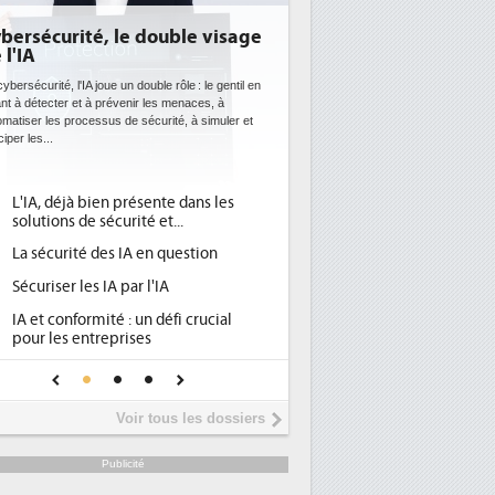
double visage
DEE: l'efficacité énergétique
bientôt une obligation pour les
datacenters
uble rôle : le gentil en
r les menaces, à
Des datacenters plus durables et plus efficaces, c'est
écurité, à simuler et
ce que recherchent les pouvoirs publics européens
avec la mise en oeuvre de la nouvelle Directive sur
l'efficacité...
sente dans les
Qu'est-ce que la DEE (directive
1
é et...
d'efficacité énergétique) ?
en question
DEE, une pression administrative
2
pour les DSI à transformer...
 l'IA
Un outillage et des services déjà en
3
n défi crucial
place pour répondre à...
es
Phocea DC dans les cordes pour la
4
e pour une IA
DEE
Interview de Fabrice Coquio,
5
Voir tous les dossiers
président de Digital Realty...
Trimestriels IBM : L'activité logicielle
6
Publicité
soutient les...