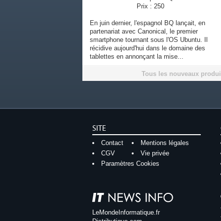
Prix : 250
En juin dernier, l'espagnol BQ lançait, en
partenariat avec Canonical, le premier
smartphone tournant sous l'OS Ubuntu. Il
récidive aujourd'hui dans le domaine des
tablettes en annonçant la mise...
Tous les nouveaux produi
SITE
Contact
Mentions légales
CGV
Vie privée
Paramètres Cookies
LeMondeInformatique.fr