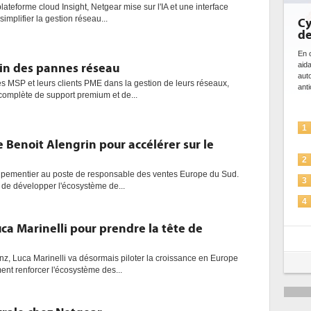
lateforme cloud Insight, Netgear mise sur l'IA et une interface
mplifier la gestion réseau...
Cybersécurité, le 
de l'IA
En cybersécurité, l'IA joue un do
aidant à détecter et à préveni
fin des pannes réseau
automatiser les processus de s
 MSP et leurs clients PME dans la gestion de leurs réseaux,
anticiper les...
 complète de support premium et de...
L'IA, déjà bien pré
1
solutions de sécurit
Benoit Alengrin pour accélérer sur le
La sécurité des IA 
2
quipementier au poste de responsable des ventes Europe du Sud.
Sécuriser les IA par
3
i de développer l'écosystème de...
IA et conformité : u
4
pour les entrepris
ca Marinelli pour prendre la tête de
Une IA de confianc
5
plus sûre ?
z, Luca Marinelli va désormais piloter la croissance en Europe
ent renforcer l'écosystème des...