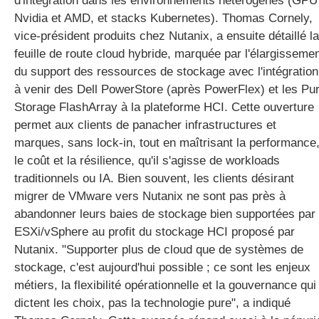
d'intégration dans les environnements hétérogènes (GPU
Nvidia et AMD, et stacks Kubernetes). Thomas Cornely,
vice-président produits chez Nutanix, a ensuite détaillé la
feuille de route cloud hybride, marquée par l'élargisseme
du support des ressources de stockage avec l'intégration
à venir des Dell PowerStore (après PowerFlex) et les Pu
Storage FlashArray à la plateforme HCI. Cette ouverture
permet aux clients de panacher infrastructures et
marques, sans lock-in, tout en maîtrisant la performance
le coût et la résilience, qu'il s'agisse de workloads
traditionnels ou IA. Bien souvent, les clients désirant
migrer de VMware vers Nutanix ne sont pas près à
abandonner leurs baies de stockage bien supportées par
ESXi/vSphere au profit du stockage HCI proposé par
Nutanix. "Supporter plus de cloud que de systèmes de
stockage, c'est aujourd'hui possible ; ce sont les enjeux
métiers, la flexibilité opérationnelle et la gouvernance qui
dictent les choix, pas la technologie pure", a indiqué