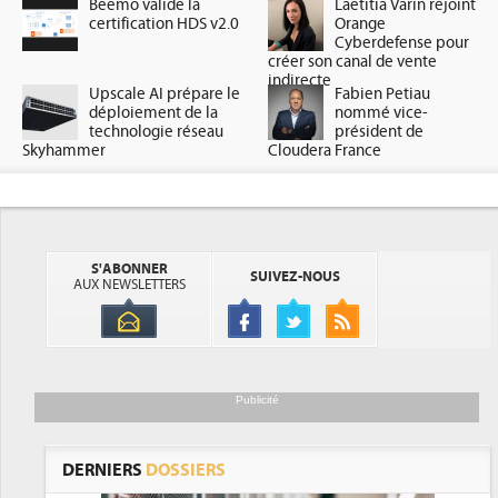
Beemo valide la
Laetitia Varin rejoint
certification HDS v2.0
Orange
Cyberdefense pour
créer son canal de vente
indirecte
Upscale AI prépare le
Fabien Petiau
déploiement de la
nommé vice-
technologie réseau
président de
Skyhammer
Cloudera France
S'ABONNER
SUIVEZ-NOUS
AUX NEWSLETTERS
Publicité
DERNIERS
DOSSIERS