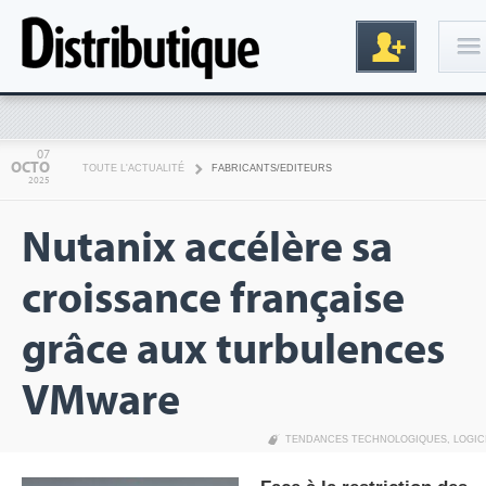
Connexion
07
OCTO
TOUTE L'ACTUALITÉ
FABRICANTS/EDITEURS
2025
Nutanix accélère sa
croissance française
grâce aux turbulences
Inscription
VMware
TENDANCES TECHNOLOGIQUES
,
LOGIC