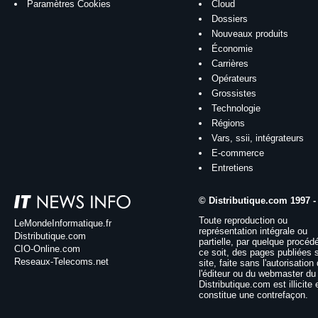
Paramètres Cookies
Cloud
Dossiers
Nouveaux produits
Économie
Carrières
Opérateurs
Grossistes
Technologie
Régions
Vars, ssii, intégrateurs
E-commerce
Entretiens
© Distributique.com 1997 -
Toute reproduction ou
LeMondeInformatique.fr
représentation intégrale ou
Distributique.com
partielle, par quelque procéd
CIO-Online.com
ce soit, des pages publiées 
Reseaux-Telecoms.net
site, faite sans l'autorisation
l'éditeur ou du webmaster du 
Distributique.com est illicite 
constitue une contrefaçon.