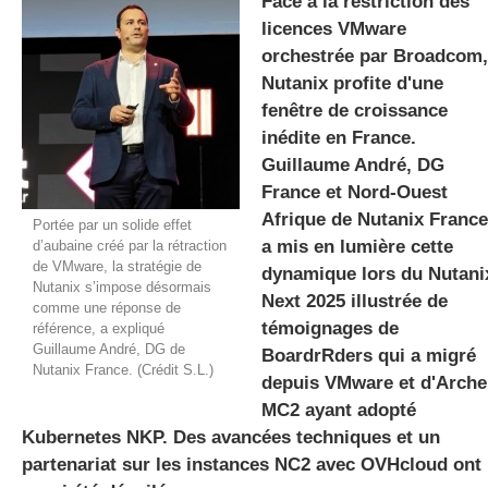
Face à la restriction des
licences VMware
orchestrée par Broadcom,
gratuite
Nutanix profite d'une
fenêtre de croissance
inédite en France.
Guillaume André, DG
France et Nord-Ouest
Afrique de Nutanix France
Portée par un solide effet
a mis en lumière cette
d’aubaine créé par la rétraction
de VMware, la stratégie de
dynamique lors du Nutani
Nutanix s’impose désormais
Next 2025 illustrée de
comme une réponse de
témoignages de
référence, a expliqué
Guillaume André, DG de
BoardrRders qui a migré
Nutanix France. (Crédit S.L.)
depuis VMware et d'Arche
MC2 ayant adopté
Kubernetes NKP. Des avancées techniques et un
partenariat sur les instances NC2 avec OVHcloud ont