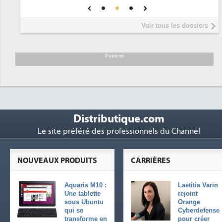
DEE
Interview de Fabrice Coquio,
5
Voir tous les dossiers
président de Digital Realty...
Trimestriels IBM : L'activité logicielle
6
soutient les...
Publicité
Distributique.com
Le site préféré des professionnels du Channel
NOUVEAUX PRODUITS
CARRIÈRES
Aquaris M10 :
Laetitia Varin
Une tablette
rejoint
sous Ubuntu
Orange
qui se
Cyberdefense
transforme en
pour créer