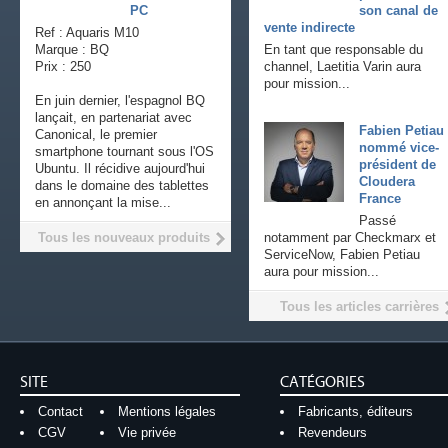
PC
son canal de
vente indirecte
Ref : Aquaris M10
Marque : BQ
En tant que responsable du
Prix : 250
channel, Laetitia Varin aura
pour mission...
En juin dernier, l'espagnol BQ
lançait, en partenariat avec
Fabien Petiau
Canonical, le premier
nommé vice-
smartphone tournant sous l'OS
président de
Ubuntu. Il récidive aujourd'hui
Cloudera
dans le domaine des tablettes
France
en annonçant la mise...
Passé
Tous les nouveaux produits
notamment par Checkmarx et
ServiceNow, Fabien Petiau
aura pour mission...
Tous les articles carrières
SITE
CATÉGORIES
Contact
Mentions légales
Fabricants, éditeurs
CGV
Vie privée
Revendeurs