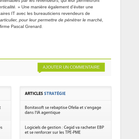
intenables par les revendeurs, qui leur permettront
ticalité.
» Une manière également d'éviter une
naires IT avec les bureauticiens revendeurs de
articulier, pour leur permettre de pénétrer le marché,
firme Pascal Grenard.
AJOUTER UN COMMENTAIRE
ARTICLES
STRATÉGIE
t
Bonitasoft se rebaptise Ofelia et s'engage
dans l'IA agentique
és
Logiciels de gestion : Cegid va racheter EBP
et se renforcer sur les TPE-PME