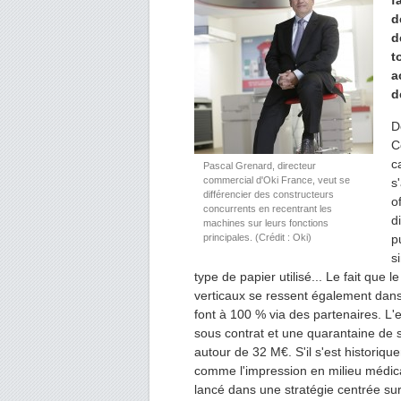
f
d
d
t
a
d
D
C
c
Pascal Grenard, directeur
commercial d'Oki France, veut se
s
différencier des constructeurs
o
concurrents en recentrant les
d
machines sur leurs fonctions
principales. (Crédit : Oki)
p
s
type de papier utilisé... Le fait que 
verticaux se ressent également dans
font à 100 % via des partenaires. L
sous contrat et une quarantaine de s
autour de 32 M€. S'il s'est historiq
comme l'impression en milieu médical
lancé dans une stratégie centrée sur