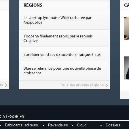
RÉGIONS
C
La start-up lyonnaise Wikit rachetée par
Nexpublica
Yogosha finalement repris par le rennais
Creative
Eurofiber vend ses datacenters français à Etix
Blue se refinance pour une nouvelle phase de
croissance
ts
Tous les articles régions
CATÉGORIES
Fabricants, éditeurs
Revendeurs
Cloud
Dossiers