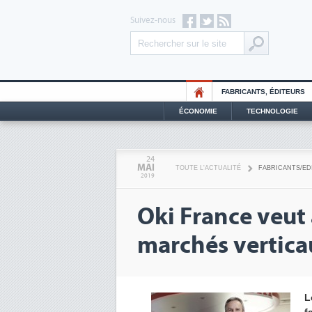
Suivez-nous
FABRICANTS, ÉDITEURS
ÉCONOMIE
TECHNOLOGIE
24
MAI
TOUTE L'ACTUALITÉ
FABRICANTS/ED
2019
Oki France veut 
marchés vertica
L