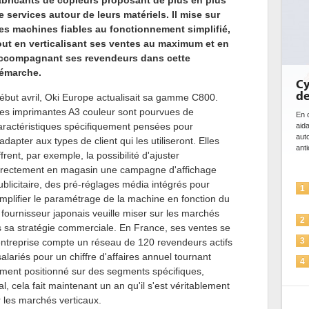
abricants de copieurs proposant de plus en plus
e services autour de leurs matériels. Il mise sur
es machines fiables au fonctionnement simplifié,
out en verticalisant ses ventes au maximum et en
ccompagnant ses revendeurs dans cette
émarche.
Cybersécurité, le double visage
de l'IA
ébut avril, Oki Europe actualisait sa gamme C800.
es imprimantes A3 couleur sont pourvues de
En cybersécurité, l'IA joue un double rôle : le gentil en
aractéristiques spécifiquement pensées pour
aidant à détecter et à prévenir les menaces, à
automatiser les processus de sécurité, à simuler et
'adapter aux types de client qui les utiliseront. Elles
anticiper les...
ffrent, par exemple, la possibilité d'ajuster
irectement en magasin une campagne d'affichage
ublicitaire, des pré-réglages média intégrés pour
L'IA, déjà bien présente dans les
1
implifier le paramétrage de la machine en fonction du
solutions de sécurité et...
le fournisseur japonais veuille miser sur les marchés
La sécurité des IA en question
2
 sa stratégie commerciale. En France, ses ventes se
Sécuriser les IA par l'IA
'entreprise compte un réseau de 120 revendeurs actifs
3
alariés pour un chiffre d'affaires annuel tournant
IA et conformité : un défi crucial
4
uement positionné sur des segments spécifiques,
pour les entreprises
, cela fait maintenant un an qu'il s'est véritablement
Une IA de confiance pour une IA
5
 les marchés verticaux.
plus sûre ?