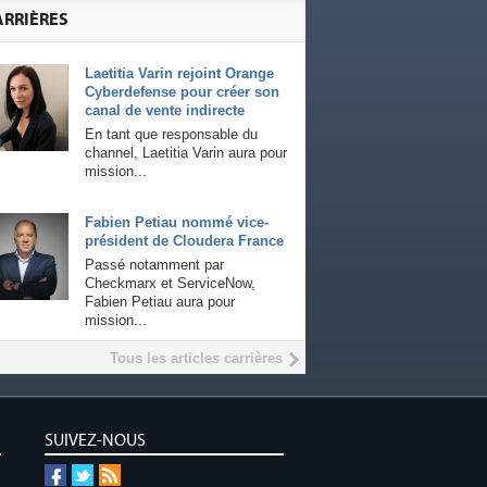
ARRIÈRES
Laetitia Varin rejoint Orange
Cyberdefense pour créer son
canal de vente indirecte
En tant que responsable du
channel, Laetitia Varin aura pour
mission...
Fabien Petiau nommé vice-
président de Cloudera France
Passé notamment par
Checkmarx et ServiceNow,
Fabien Petiau aura pour
mission...
Tous les articles carrières
SUIVEZ-NOUS