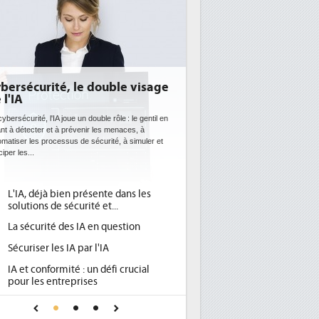
DEE: l'efficacité énergétique
bientôt une obligation pour les
datacenters
Des datacenters plus durables et plus efficaces, c'est
ce que recherchent les pouvoirs publics européens
avec la mise en oeuvre de la nouvelle Directive sur
l'efficacité...
Qu'est-ce que la DEE (directive
1
d'efficacité énergétique) ?
DEE, une pression administrative
2
pour les DSI à transformer...
Un outillage et des services déjà en
3
place pour répondre à...
Phocea DC dans les cordes pour la
4
DEE