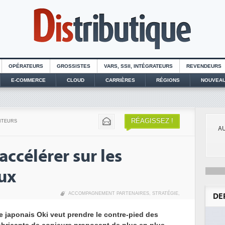
OPÉRATEURS
GROSSISTES
VARS, SSII, INTÉGRATEURS
REVENDEURS
E-COMMERCE
CLOUD
CARRIÈRES
RÉGIONS
NOUVEAU
RÉAGISSEZ !
ITEURS
AU
accélérer sur les
ux
ACCOMPAGNEMENT PARTENAIRES
,
STRATÉGIE
,
DE
e japonais Oki veut prendre le contre-pied des