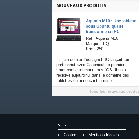
NOUVEAUX PRODUITS
Aquaris M10 : Une tablette
sous Ubuntu qui se
transforme en PC
Ref : Aquaris M10
Marque : BQ
Prix : 250
En juin dernier, l'espagnol BQ lançait, en
partenariat avec Canonical, le premier
smartphone tournant sous l'OS Ubuntu. Il
récidive aujourd'hui dans le domaine des
tablettes en annonçant la mise...
Tous les nouveaux produi
SITE
Contact
Mentions légales