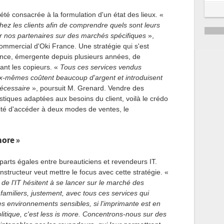
é consacrée à la formulation d'un état des lieux. «
ez les clients afin de comprendre quels sont leurs
r nos partenaires sur des marchés spécifiques
»,
commercial d'Oki France. Une stratégie qui s'est
ance, émergente depuis plusieurs années, de
nt les copieurs. «
Tous ces services vendus
x-mêmes coûtent beaucoup d'argent et introduisent
nécessaire
», poursuit M. Grenard. Vendre des
stiques adaptées aux besoins du client, voilà le crédo
ilité d'accéder à deux modes de ventes, le
more »
parts égales entre bureauticiens et revendeurs IT.
nstructeur veut mettre le focus avec cette stratégie. «
 de l'IT hésitent à se lancer sur le marché des
 familiers, justement, avec tous ces services qui
s environnements sensibles, si l'imprimante est en
olitique, c'est less is more. Concentrons-nous sur des