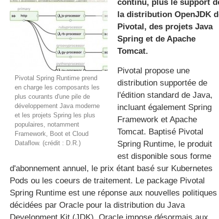
continu, plus le support d
la distribution OpenJDK d
Pivotal, des projets Java
gratuite
Spring et de Apache
Tomcat.
Pivotal propose une
Pivotal Spring Runtime prend
distribution supportée de
en charge les composants les
l'édition standard de Java,
plus courants d'une pile de
développement Java moderne
incluant également Spring
et les projets Spring les plus
Framework et Apache
populaires, notamment
Tomcat. Baptisé Pivotal
Framework, Boot et Cloud
Dataflow. (crédit : D.R.)
Spring Runtime, le produit
est disponible sous forme
d'abonnement annuel, le prix étant basé sur Kubernetes
Pods ou les coeurs de traitement. Le package Pivotal
Spring Runtime est une réponse aux nouvelles politiques
décidées par Oracle pour la distribution du Java
Development Kit (JDK). Oracle impose désormais aux