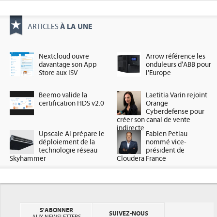
À LA UNE
ARTICLES
Nextcloud ouvre
Arrow référence les
davantage son App
onduleurs d'ABB pour
Store aux ISV
l'Europe
Beemo valide la
Laetitia Varin rejoint
certification HDS v2.0
Orange
Cyberdefense pour
créer son canal de vente
indirecte
Upscale AI prépare le
Fabien Petiau
déploiement de la
nommé vice-
technologie réseau
président de
Skyhammer
Cloudera France
S'ABONNER
SUIVEZ-NOUS