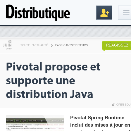
Connexion
03
JUIN
RÉAGISSEZ !
TOUTE L'ACTUALITÉ
FABRICANTS/EDITEURS
2019
Pivotal propose et
supporte une
distribution Java
Inscription
OPEN SO
Pivotal Spring Runtime
inclut des mises à jour en