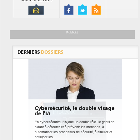
AUX NEWSLETTERS
Publicité
DERNIERS
DOSSIERS
ble visage
DEE: l'efficacité énergétique
bientôt une obligation pour les
datacenters
ôle : le gentil en
menaces, à
Des datacenters plus durables et plus efficaces, c'est
é, à simuler et
ce que recherchent les pouvoirs publics européens
avec la mise en oeuvre de la nouvelle Directive sur