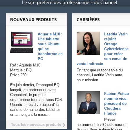
Le site préféré des professionnels du Channel
NOUVEAUX PRODUITS
CARRIÈRES
Aquaris M10 :
Laetitia Varin
Une tablette
rejoint
sous Ubuntu
Orange
qui se
Cyberdefense
transforme en
pour créer
PC
son canal de
vente indirecte
Ref : Aquaris M10
Marque : BQ
En tant que responsable du
Prix : 250
channel, Laetitia Varin aura
pour mission...
En juin dernier, l'espagnol BQ
lançait, en partenariat avec
Fabien Petiau
Canonical, le premier
nommé vice-
smartphone tournant sous l'OS
président de
Ubuntu. Il récidive aujourd'hui
Cloudera
dans le domaine des tablettes
France
en annonçant la mise...
Passé
Tous les nouveaux produits
notamment par Checkmarx et
ServiceNow, Fabien Petiau