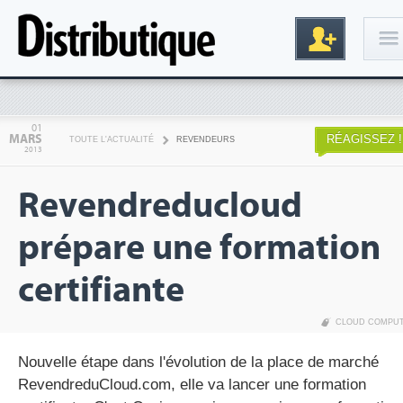
Connexion
01
MARS
RÉAGISSEZ !
TOUTE L'ACTUALITÉ
REVENDEURS
2013
Revendreducloud
prépare une formation
certifiante
Inscription
CLOUD COMPU
Nouvelle étape dans l'évolution de la place de marché
RevendreduCloud.com, elle va lancer une formation