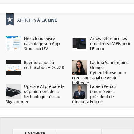
À LA UNE
ARTICLES
Nextcloud ouvre
Arrow référence les
davantage son App
onduleurs d'ABB pour
Store aux ISV
l'Europe
Beemo valide la
Laetitia Varin rejoint
certification HDS v2.0
Orange
Cyberdefense pour
créer son canal de vente
indirecte
Upscale AI prépare le
Fabien Petiau
déploiement de la
nommé vice-
technologie réseau
président de
Skyhammer
Cloudera France
S'ABONNER