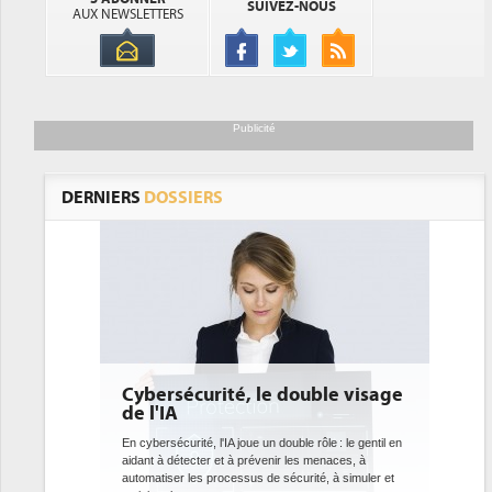
SUIVEZ-NOUS
AUX NEWSLETTERS
Publicité
DERNIERS
DOSSIERS
té, le double visage
DEE: l'efficacité énergétique
bientôt une obligation pour 
datacenters
A joue un double rôle : le gentil en
t à prévenir les menaces, à
Des datacenters plus durables et plus efficaces, 
cessus de sécurité, à simuler et
ce que recherchent les pouvoirs publics europé