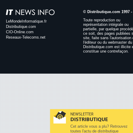
© Distributique.com 1997 -
Toute reproduction ou
LeMondeInformatique.fr
représentation intégrale ou
Distributique.com
partielle, par quelque procéd
CIO-Online.com
ce soit, des pages publiées 
Reseaux-Telecoms.net
site, faite sans l'autorisation
l'éditeur ou du webmaster du 
Distributique.com est illicite 
constitue une contrefaçon.
NEWSLETTER
DISTRIBUTIQUE
Cet article vous a plu? Retrouvez
toutes l'actu de distributique