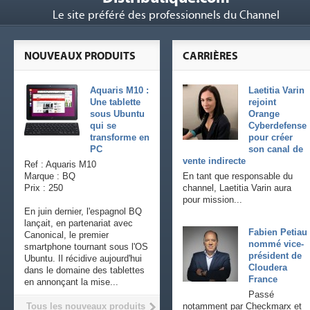
Le site préféré des professionnels du Channel
NOUVEAUX PRODUITS
CARRIÈRES
Aquaris M10 :
Laetitia Varin
Une tablette
rejoint
sous Ubuntu
Orange
qui se
Cyberdefense
transforme en
pour créer
PC
son canal de
vente indirecte
Ref : Aquaris M10
Marque : BQ
En tant que responsable du
Prix : 250
channel, Laetitia Varin aura
pour mission...
En juin dernier, l'espagnol BQ
lançait, en partenariat avec
Fabien Petiau
Canonical, le premier
nommé vice-
smartphone tournant sous l'OS
président de
Ubuntu. Il récidive aujourd'hui
Cloudera
dans le domaine des tablettes
France
en annonçant la mise...
Passé
Tous les nouveaux produits
notamment par Checkmarx et