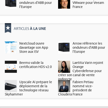
onduleurs d'ABB pour
VMware pour Veeam
l'Europe
France
À LA UNE
ARTICLES
Nextcloud ouvre
Arrow référence les
davantage son App
onduleurs d'ABB pour
Store aux ISV
l'Europe
Beemo valide la
Laetitia Varin rejoint
certification HDS v2.0
Orange
Cyberdefense pour
créer son canal de vente
indirecte
Upscale AI prépare le
Fabien Petiau
déploiement de la
nommé vice-
technologie réseau
président de
Skyhammer
Cloudera France