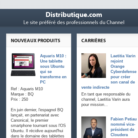
Distributique.com
Le site préféré des professionnels du Channel
NOUVEAUX PRODUITS
CARRIÈRES
Aquaris M10 :
Laetitia Varin
Une tablette
rejoint
sous Ubuntu
Orange
qui se
Cyberdefense
transforme en
pour créer
PC
son canal de
vente indirecte
Ref : Aquaris M10
Marque : BQ
En tant que responsable du
Prix : 250
channel, Laetitia Varin aura
pour mission...
En juin dernier, l'espagnol BQ
lançait, en partenariat avec
Fabien Petiau
Canonical, le premier
nommé vice-
smartphone tournant sous l'OS
président de
Ubuntu. Il récidive aujourd'hui
Cloudera
dans le domaine des tablettes