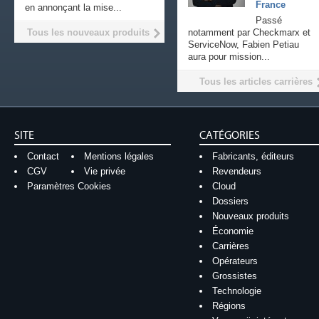
France
en annonçant la mise...
Passé
Tous les nouveaux produits
notamment par Checkmarx et
ServiceNow, Fabien Petiau
aura pour mission...
Tous les articles carrières
SITE
CATÉGORIES
Contact
Mentions légales
Fabricants, éditeurs
CGV
Vie privée
Revendeurs
Paramètres Cookies
Cloud
Dossiers
Nouveaux produits
Économie
Carrières
Opérateurs
Grossistes
Technologie
Régions