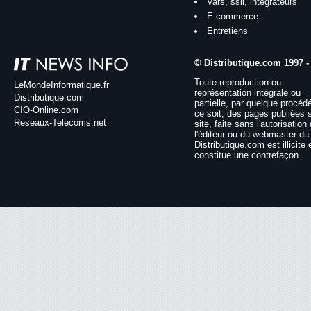
Vars, ssii, intégrateurs
E-commerce
Entretiens
© Distributique.com 1997 -
Toute reproduction ou
LeMondeInformatique.fr
représentation intégrale ou
Distributique.com
partielle, par quelque procéd
CIO-Online.com
ce soit, des pages publiées 
Reseaux-Telecoms.net
site, faite sans l'autorisation
l'éditeur ou du webmaster du 
Distributique.com est illicite 
constitue une contrefaçon.