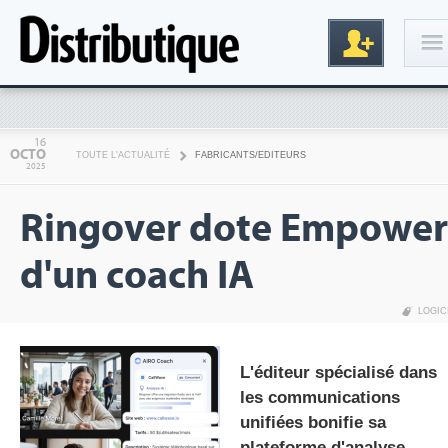
Connexion
16
OCTO
TOUTE L'ACTUALITÉ
FABRICANTS/EDITEURS
2025
Ringover dote Empower
d'un coach IA
LOGIC
Inscription
L'éditeur spécialisé dans
les communications
unifiées bonifie sa
plateforme d'analyse