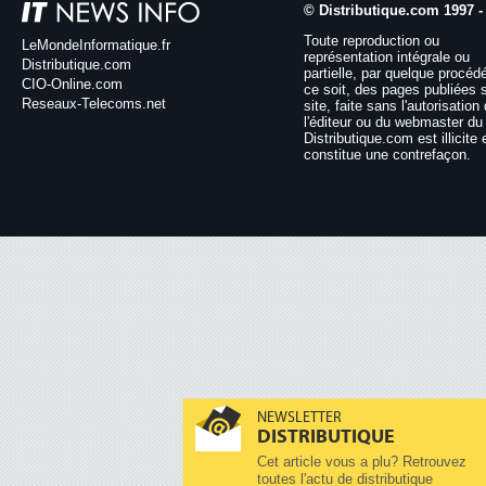
© Distributique.com 1997 -
Toute reproduction ou
LeMondeInformatique.fr
représentation intégrale ou
Distributique.com
partielle, par quelque procéd
CIO-Online.com
ce soit, des pages publiées 
Reseaux-Telecoms.net
site, faite sans l'autorisation
l'éditeur ou du webmaster du 
Distributique.com est illicite 
constitue une contrefaçon.
NEWSLETTER
DISTRIBUTIQUE
Cet article vous a plu? Retrouvez
toutes l'actu de distributique