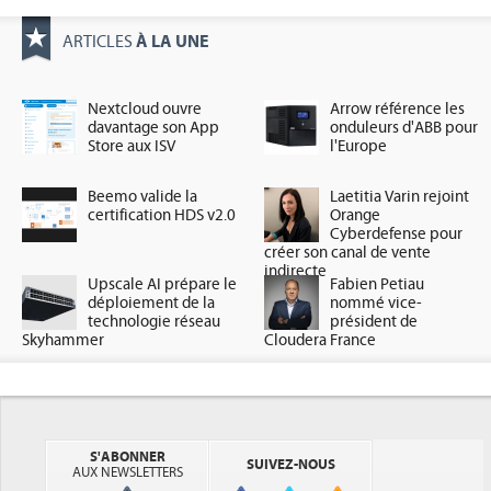
À LA UNE
ARTICLES
Nextcloud ouvre
Arrow référence les
davantage son App
onduleurs d'ABB pour
Store aux ISV
l'Europe
Beemo valide la
Laetitia Varin rejoint
certification HDS v2.0
Orange
Cyberdefense pour
créer son canal de vente
indirecte
Upscale AI prépare le
Fabien Petiau
déploiement de la
nommé vice-
technologie réseau
président de
Skyhammer
Cloudera France
S'ABONNER
SUIVEZ-NOUS
AUX NEWSLETTERS