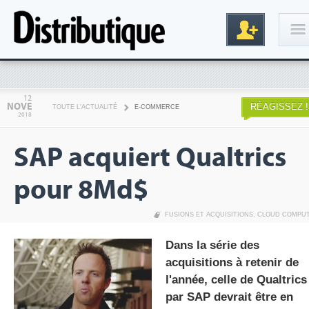
Connexion
12
NOVE
RÉAGISSEZ !
TOUTE L'ACTUALITÉ
E-COMMERCE
2018
SAP acquiert Qualtrics
pour 8Md$
FUSIONS ET ACQUISITIONS
,
CLOUD COMPU
Inscription
Dans la série des
acquisitions à retenir de
l'année, celle de Qualtrics
par SAP devrait être en