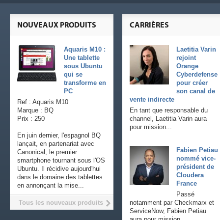
NOUVEAUX PRODUITS
CARRIÈRES
Aquaris M10 :
Laetitia Varin
Une tablette
rejoint
sous Ubuntu
Orange
qui se
Cyberdefense
transforme en
pour créer
PC
son canal de
vente indirecte
Ref : Aquaris M10
Marque : BQ
En tant que responsable du
Prix : 250
channel, Laetitia Varin aura
pour mission...
En juin dernier, l'espagnol BQ
lançait, en partenariat avec
Fabien Petiau
Canonical, le premier
nommé vice-
smartphone tournant sous l'OS
président de
Ubuntu. Il récidive aujourd'hui
Cloudera
dans le domaine des tablettes
France
en annonçant la mise...
Passé
Tous les nouveaux produits
notamment par Checkmarx et
ServiceNow, Fabien Petiau
aura pour mission...