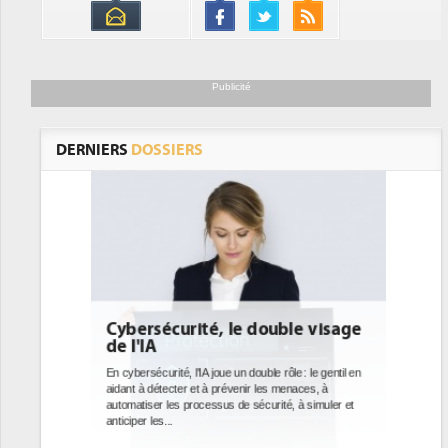
Publicité
DERNIERS
DOSSIERS
le visage
DEE: l'efficacité énergétique
bientôt une obligation pour les
datacenters
le : le gentil en
enaces, à
Des datacenters plus durables et plus efficaces, c'est
, à simuler et
ce que recherchent les pouvoirs publics européens
avec la mise en oeuvre de la nouvelle Directive sur
l'efficacité...