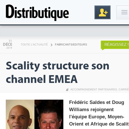
Connexion
31
DÉCE
RÉAGISSEZ !
TOUTE L'ACTUALITÉ
FABRICANTS/EDITEURS
2019
Scality structure son
channel EMEA
ACCOMPAGNEMENT PARTENAIRES
,
CARRI
Inscription
Frédéric Saldes et Doug
Williams rejoignent
l'équipe Europe, Moyen-
Orient et Afrique de Scalit