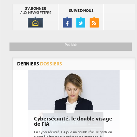
S'ABONNER
SUIVEZ-NOUS
AUX NEWSLETTERS
Publicité
DERNIERS
DOSSIERS
double visage
DEE: l'efficacité énergétique
bientôt une obligation pour les
datacenters
ble rôle : le gentil en