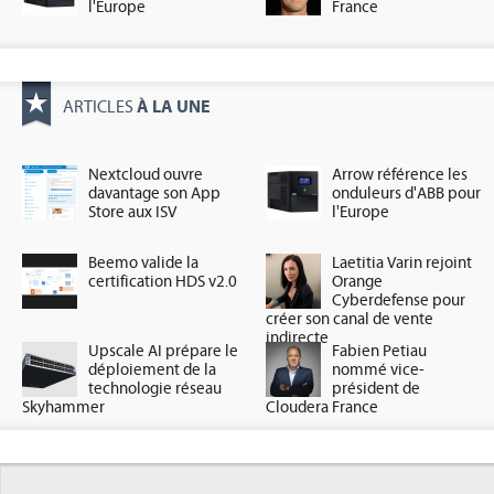
l'Europe
France
À LA UNE
ARTICLES
Nextcloud ouvre
Arrow référence les
davantage son App
onduleurs d'ABB pour
Store aux ISV
l'Europe
Beemo valide la
Laetitia Varin rejoint
certification HDS v2.0
Orange
Cyberdefense pour
créer son canal de vente
indirecte
Upscale AI prépare le
Fabien Petiau
déploiement de la
nommé vice-
technologie réseau
président de
Skyhammer
Cloudera France