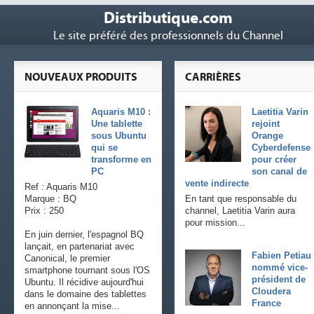
Distributique.com
Le site préféré des professionnels du Channel
NOUVEAUX PRODUITS
CARRIÈRES
Aquaris M10 :
Laetitia Varin
Une tablette
rejoint
sous Ubuntu
Orange
qui se
Cyberdefense
transforme en
pour créer
PC
son canal de
vente indirecte
Ref : Aquaris M10
Marque : BQ
En tant que responsable du
Prix : 250
channel, Laetitia Varin aura
pour mission...
En juin dernier, l'espagnol BQ
lançait, en partenariat avec
Fabien Petiau
Canonical, le premier
nommé vice-
smartphone tournant sous l'OS
président de
Ubuntu. Il récidive aujourd'hui
Cloudera
dans le domaine des tablettes
France
en annonçant la mise...