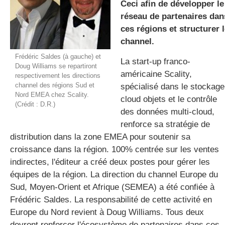
Ceci afin de développer le
réseau de partenaires dan
ces régions et structurer 
gratuite
channel.
Frédéric Saldes (à gauche) et
La start-up franco-
Doug Williams se repartiront
américaine Scality
,
respectivement les directions
channel des régions Sud et
spécialisé dans le stockage
Nord EMEA chez Scality.
cloud objets et le contrôle
(Crédit : D.R.)
des données multi-cloud,
renforce sa stratégie de
distribution dans la zone EMEA pour soutenir sa
croissance dans la région. 100% centrée sur les ventes
indirectes,
l'éditeur
a créé deux postes pour gérer les
équipes de la région. La direction du
channel
Europe du
Sud, Moyen-Orient et Afrique (SEMEA) a été confiée à
Frédéric
Saldes
. La responsabilité de cette activité en
Europe du Nord revient à Doug Williams. Tous deux
devront renforcer l'écosystème de partenaires dans ces