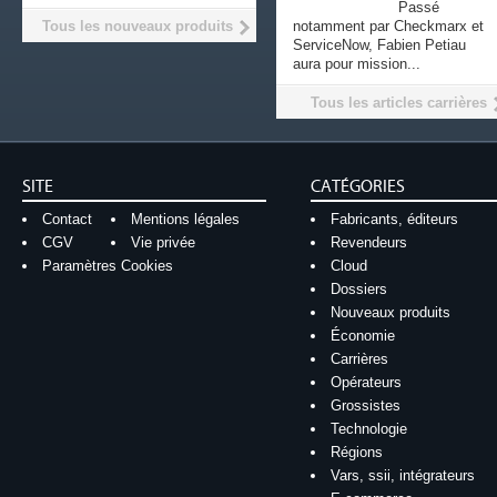
Passé
Tous les nouveaux produits
notamment par Checkmarx et
ServiceNow, Fabien Petiau
aura pour mission...
Tous les articles carrières
SITE
CATÉGORIES
Contact
Mentions légales
Fabricants, éditeurs
CGV
Vie privée
Revendeurs
Paramètres Cookies
Cloud
Dossiers
Nouveaux produits
Économie
Carrières
Opérateurs
Grossistes
Technologie
Régions
Vars, ssii, intégrateurs