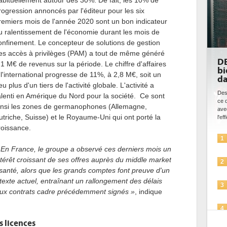
abituellement autour des 30%. De fait, les 10% de
rogression annoncés par l'éditeur pour les six
remiers mois de l'année 2020 sont un bon indicateur
u ralentissement de l'économie durant les mois de
onfinement. Le concepteur de solutions de gestion
es accès à privilèges (PAM) a tout de même généré
DE
,1 M€ de revenus sur la période. Le chiffre d'affaires
bi
 l'international progresse de 11%, à 2,8 M€, soit un
da
eu plus d'un tiers de l'activité globale. L'activité a
Des
alenti en Amérique du Nord pour la société. Ce sont
ce 
insi les zones de germanophones (Allemagne,
ave
utriche, Suisse) et le Royaume-Uni qui ont porté la
l'eff
roissance.
1
 En France, le groupe a observé ces derniers mois un
ntérêt croissant de ses offres auprès du middle market
2
 santé, alors que les grands comptes font preuve d'un
texte actuel, entraînant un rallongement des délais
3
 aux contrats cadre précédemment signés »
, indique
4
s licences