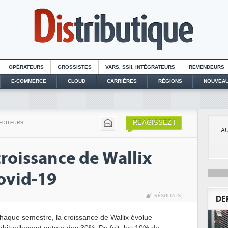
OPÉRATEURS
GROSSISTES
VARS, SSII, INTÉGRATEURS
REVENDEURS
E-COMMERCE
CLOUD
CARRIÈRES
RÉGIONS
NOUVEAU
RÉAGISSEZ !
EDITEURS
AU
 croissance de Wallix
Covid-19
RÉSULTATS
,
DE
haque semestre, la croissance de Wallix évolue