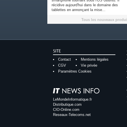
smartphone tournant sous l'OS Ubuntu. Il
récidive aujourd'hui dans le domaine des
tablettes en annonçant la mise...
Tous les nouveaux produi
SITE
Contact
Mentions légales
CGV
Vie privée
Paramètres Cookies
LeMondeInformatique.fr
Distributique.com
CIO-Online.com
Reseaux-Telecoms.net