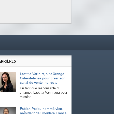
ARRIÈRES
Laetitia Varin rejoint Orange
Cyberdefense pour créer son
canal de vente indirecte
En tant que responsable du
channel, Laetitia Varin aura pour
mission...
Fabien Petiau nommé vice-
président de Cloudera France