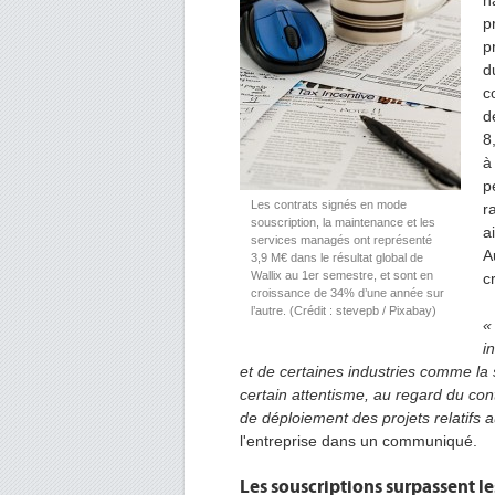
h
p
p
d
c
d
8
à
p
Les contrats signés en mode
r
souscription, la maintenance et les
a
services managés ont représenté
A
3,9 M€ dans le résultat global de
Wallix au 1er semestre, et sont en
c
croissance de 34% d’une année sur
l’autre. (Crédit : stevepb / Pixabay)
«
i
et de certaines industries comme la
certain attentisme, au regard du con
de déploiement des projets relatifs
l'entreprise dans un communiqué.
Les souscriptions surpassent le