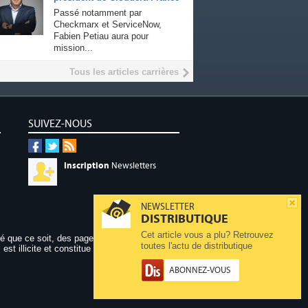
Passé notamment par
Checkmarx et ServiceNow,
Fabien Petiau aura pour
mission...
Tous les articles carrières
SUIVEZ-NOUS
Inscription
Newsletters
NEWSLETTER
DISTRIBUTIQUE
Cet article vous a plu? Retrouvez
dé que ce soit, des pages publiées sur ce site,
toutes l'actu de distributique
 est illicite et constitue une contrefaçon.
ABONNEZ-VOUS