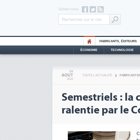
Suivez-nous
FABRICANTS, ÉDITEURS
ÉCONOMIE
TECHNOLOGIE
04
AOUT
TOUTE L'ACTUALITÉ
FABRICANTS/
2020
Semestriels : la
ralentie par le 
C