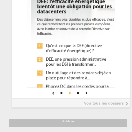
DEE: l'efficacité énergétique
bientôt une obligation pour les
datacenters
Des datacenters plus durables et plus efficaces, c'est
ce que recherchent les pouvoirs publics européens
avec la mise en oeuvre de la nouvelle Directive sur
l'efficacité...
Qu'est-ce que la DEE (directive
1
d'efficacité énergétique) ?
DEE, une pression administrative
2
pour les DSI à transformer...
Un outillage et des services déjà en
3
place pour répondre à...
Phocea DC dans les cordes pour la
4
DEE
Interview de Fabrice Coquio,
5
Voir tous les dossiers
président de Digital Realty...
Trimestriels IBM : L'activité logicielle
6
soutient les...
Publicité