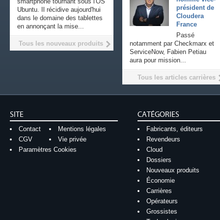
smartphone tournant sous l'OS
président de
Ubuntu. Il récidive aujourd'hui
Cloudera
dans le domaine des tablettes
France
en annonçant la mise...
Passé
Tous les nouveaux produits
notamment par Checkmarx et
ServiceNow, Fabien Petiau
aura pour mission...
Tous les articles carrières
SITE
CATÉGORIES
Contact
Mentions légales
Fabricants, éditeurs
CGV
Vie privée
Revendeurs
Paramètres Cookies
Cloud
Dossiers
Nouveaux produits
Économie
Carrières
Opérateurs
Grossistes