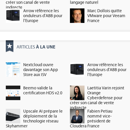
créer son canal de vente
langage naturel
indirecte
Arrow référence les
Marc Dollois quitte
onduleurs d'ABB pour
VMware pour Veeam
l'Europe
France
À LA UNE
ARTICLES
Nextcloud ouvre
Arrow référence les
davantage son App
onduleurs d'ABB pour
Store aux ISV
l'Europe
Beemo valide la
Laetitia Varin rejoint
certification HDS v2.0
Orange
Cyberdefense pour
créer son canal de vente
indirecte
Upscale AI prépare le
Fabien Petiau
déploiement de la
nommé vice-
technologie réseau
président de
Skyhammer
Cloudera France