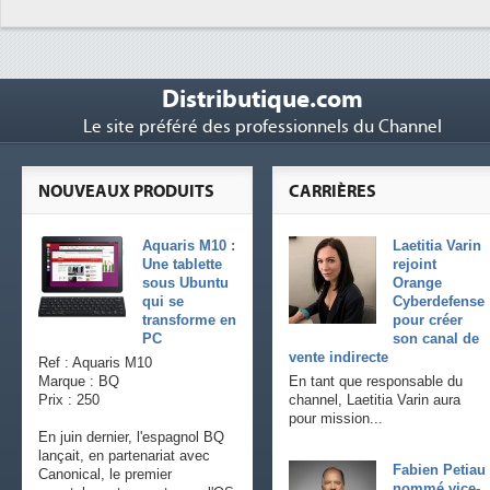
Distributique.com
Le site préféré des professionnels du Channel
NOUVEAUX PRODUITS
CARRIÈRES
Aquaris M10 :
Laetitia Varin
Une tablette
rejoint
sous Ubuntu
Orange
qui se
Cyberdefense
transforme en
pour créer
PC
son canal de
vente indirecte
Ref : Aquaris M10
Marque : BQ
En tant que responsable du
Prix : 250
channel, Laetitia Varin aura
pour mission...
En juin dernier, l'espagnol BQ
lançait, en partenariat avec
Fabien Petiau
Canonical, le premier
nommé vice-