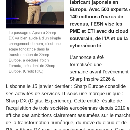
fabricant japonais en
Europe. Avec 500 experts 
140 millions d'euros de
gratuite
revenus, l'ESN vise les
PME et ETI avec du cloud
Le passage d’Apsia à Sharp
souverain, de l'IA et de la
DX va bien au-delà d’un simple
changement de nom, c’est une
cybersécurité.
étape fondatrice dans la
transformation de Sharp
L'annonce a été
Europe, a déclaré Yoichi
formalisée une
Tomota, président de Sharp
Europe. (Crédit P.K.)
semaine avant l'événement
Sharp Inspire 2026 à
Lisbonne le 15 janvier dernier : Sharp Europe consolide
ses activités de services IT sous une marque unique :
Sharp DX (Digital Experience). Cette entité résulte de
l'acquisition de trois sociétés européennes depuis 2019 e
affiche des ambitions clairement assumées sur le march
de la transformation numérique, du move du cloud et de
l'IA. « Sharp DX n'est pas seulement une marque. C'est l