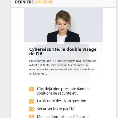
DERNIERS
DOSSIERS
ble visage
DEE: l'efficacité énergétique
bientôt une obligation pour les
datacenters
le : le gentil en
enaces, à
Des datacenters plus durables et plus efficaces, c'est
é, à simuler et
ce que recherchent les pouvoirs publics européens
avec la mise en oeuvre de la nouvelle Directive sur
l'efficacité...
 dans les
Qu'est-ce que la DEE (directive
1
.
d'efficacité énergétique) ?
estion
DEE, une pression administrative
2
pour les DSI à transformer...
Un outillage et des services déjà en
3
i crucial
place pour répondre à...