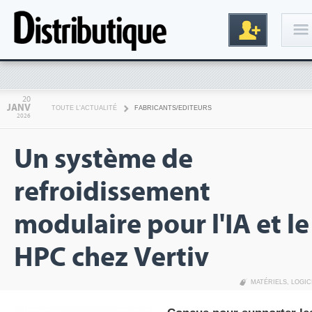
Connexion
20
JANV
TOUTE L'ACTUALITÉ
FABRICANTS/EDITEURS
2026
Un système de
refroidissement
modulaire pour l'IA et le
Inscription
HPC chez Vertiv
MATÉRIELS
,
LOGIC