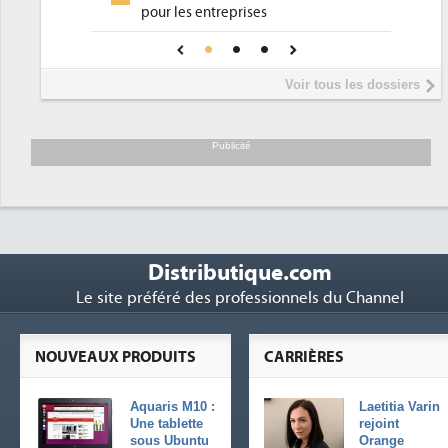
Phocea DC dans les cordes pour la
4
r une IA
DEE
Interview de Fabrice Coquio,
5
Voir tous les dossiers
président de Digital Realty...
Trimestriels IBM : L'activité logicielle
6
soutient les...
Publicité
Distributique.com
Le site préféré des professionnels du Channel
NOUVEAUX PRODUITS
CARRIÈRES
Aquaris M10 :
Laetitia Varin
Une tablette
rejoint
sous Ubuntu
Orange