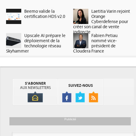
Beemo valide la
Laetitia Varin rejoint
certification HDS v2.0
Orange
Cyberdefense pour
créer son canal de vente
indirecte
Upscale AI prépare le
Fabien Petiau
déploiement de la
nommé vice-
technologie réseau
président de
Skyhammer
Cloudera France
S'ABONNER
SUIVEZ-NOUS
AUX NEWSLETTERS
Publicité