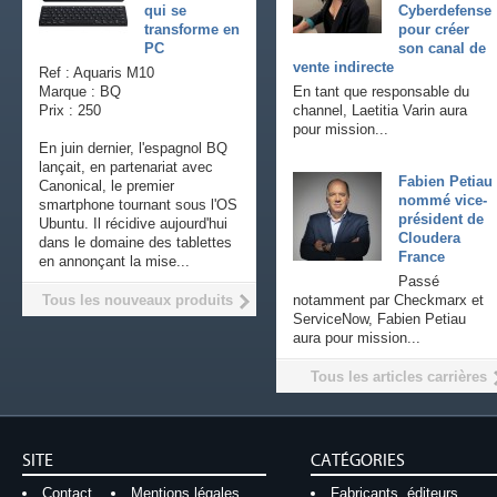
qui se
Cyberdefense
transforme en
pour créer
PC
son canal de
vente indirecte
Ref : Aquaris M10
Marque : BQ
En tant que responsable du
Prix : 250
channel, Laetitia Varin aura
pour mission...
En juin dernier, l'espagnol BQ
lançait, en partenariat avec
Fabien Petiau
Canonical, le premier
nommé vice-
smartphone tournant sous l'OS
président de
Ubuntu. Il récidive aujourd'hui
Cloudera
dans le domaine des tablettes
France
en annonçant la mise...
Passé
Tous les nouveaux produits
notamment par Checkmarx et
ServiceNow, Fabien Petiau
aura pour mission...
Tous les articles carrières
SITE
CATÉGORIES
Contact
Mentions légales
Fabricants, éditeurs