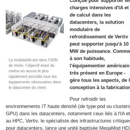
Conçue pour supporter le
charges intensives d'IA et
de calcul dans les
gratuite
datacenters, la solution
modulaire de
refroidissement de Vertiv
peut supporter jusqu'à 10
MW de puissance. Comm
à son habitude,
La modularité est dans l’ADN
l'équipementier américain
de Vertiv, l’objectif étant de
mettre en œuvre le plus
très présent en Europe -
rapidement possible tous les
gère tous les aspects, de 
équipements nécessaires dans
conception à la fabricatio
le datacenter du client.
Pour refroidir les
environnements IT haute densité (de type pod ou cluster
GPU) dans les datacenters, notamment ceux liés à l'IA et
au HPC, Vertiv, le spécialiste des infrastructures critique
pour datacenters, lance une unité baptisée MegaMod HD