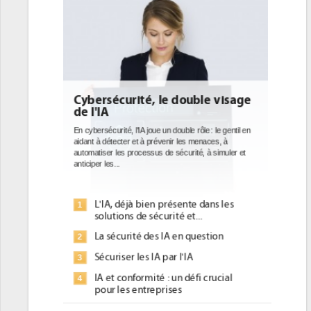
uble visage
DEE: l'efficacité énergétique
bientôt une obligation pour les
datacenters
rôle : le gentil en
 menaces, à
Des datacenters plus durables et plus efficaces, c'est
té, à simuler et
ce que recherchent les pouvoirs publics européens
avec la mise en oeuvre de la nouvelle Directive sur
l'efficacité...
e dans les
Qu'est-ce que la DEE (directive
1
...
d'efficacité énergétique) ?
question
DEE, une pression administrative
2
pour les DSI à transformer...
A
Un outillage et des services déjà en
3
fi crucial
place pour répondre à...
Phocea DC dans les cordes pour la
4
our une IA