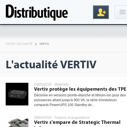
Connexion
TOUTE L'ACTUALITÉ
VERTIV
L'actualité VERTIV
24/06/2026 -
Matériels
Vertiv protège les équipements des TPE
Inscription
Déclinée en versions plomb-étanche et lithium-ion pour des
puissances allant jusqu'à 900 VA, la série d'onduleurs
compacts PowerUPS 100 Standby de...
29/04/2026 -
Fusions et acquisitions
Vertiv s'empare de Strategic Thermal