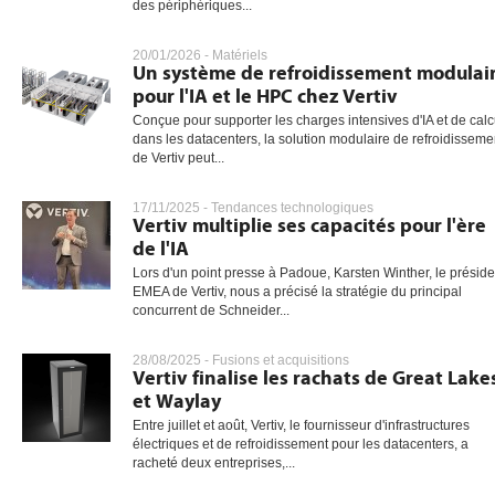
des périphériques...
20/01/2026 -
Matériels
Un système de refroidissement modulai
pour l'IA et le HPC chez Vertiv
Conçue pour supporter les charges intensives d'IA et de calc
dans les datacenters, la solution modulaire de refroidisseme
de Vertiv peut...
17/11/2025 -
Tendances technologiques
Vertiv multiplie ses capacités pour l'ère
de l'IA
Lors d'un point presse à Padoue, Karsten Winther, le préside
EMEA de Vertiv, nous a précisé la stratégie du principal
concurrent de Schneider...
28/08/2025 -
Fusions et acquisitions
Vertiv finalise les rachats de Great Lake
et Waylay
Entre juillet et août, Vertiv, le fournisseur d'infrastructures
électriques et de refroidissement pour les datacenters, a
racheté deux entreprises,...