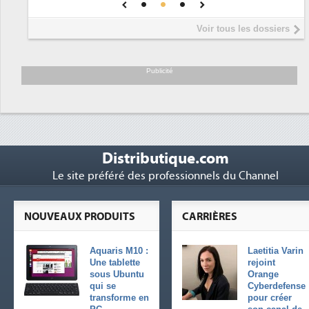
DEE
Interview de Fabrice Coquio,
5
Voir tous les dossiers
président de Digital Realty...
Trimestriels IBM : L'activité logicielle
6
soutient les...
Publicité
Distributique.com
Le site préféré des professionnels du Channel
NOUVEAUX PRODUITS
CARRIÈRES
Aquaris M10 :
Laetitia Varin
Une tablette
rejoint
sous Ubuntu
Orange
qui se
Cyberdefense
transforme en
pour créer