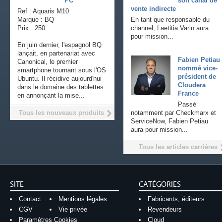
PC
son canal de
vente indirecte
Ref : Aquaris M10
Marque : BQ
En tant que responsable du
Prix : 250
channel, Laetitia Varin aura
pour mission...
En juin dernier, l'espagnol BQ
lançait, en partenariat avec
Fabien Petiau
Canonical, le premier
nommé vice-
smartphone tournant sous l'OS
président de
Ubuntu. Il récidive aujourd'hui
Cloudera
dans le domaine des tablettes
France
en annonçant la mise...
Passé
Tous les nouveaux produits
notamment par Checkmarx et
ServiceNow, Fabien Petiau
aura pour mission...
Tous les articles carrières
SITE
CATÉGORIES
Contact
Mentions légales
Fabricants, éditeurs
CGV
Vie privée
Revendeurs
Paramètres Cookies
Cloud