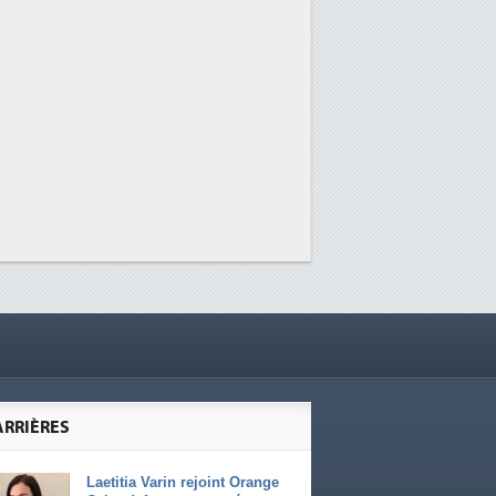
ARRIÈRES
Laetitia Varin rejoint Orange