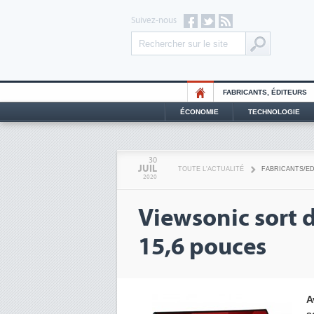
Suivez-nous
FABRICANTS, ÉDITEURS
ÉCONOMIE
TECHNOLOGIE
30
JUIL
TOUTE L'ACTUALITÉ
FABRICANTS/E
2020
Viewsonic sort 
15,6 pouces
A