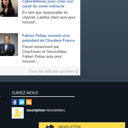
Cyberdefense pour créer son
canal de vente indirecte
En tant que responsable du
channel, Laetitia Varin aura pour
mission...
Fabien Petiau nommé vice-
président de Cloudera France
Passé notamment par
Checkmarx et ServiceNow,
Fabien Petiau aura pour
mission...
Tous les articles carrières
SUIVEZ-NOUS
Inscription
Newsletters
NEWSLETTER