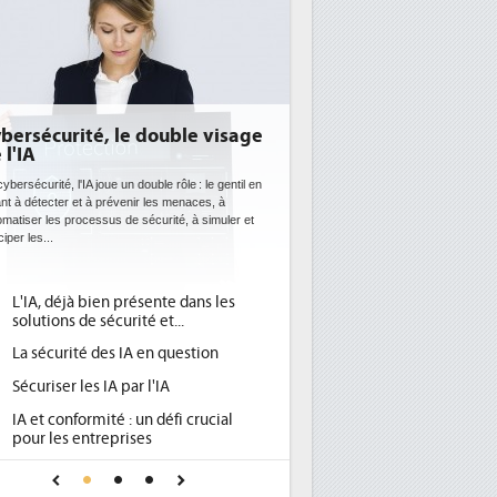
DEE: l'efficacité énergétique
bientôt une obligation pour les
datacenters
Des datacenters plus durables et plus efficaces, c'est
ce que recherchent les pouvoirs publics européens
avec la mise en oeuvre de la nouvelle Directive sur
l'efficacité...
Qu'est-ce que la DEE (directive
1
d'efficacité énergétique) ?
DEE, une pression administrative
2
pour les DSI à transformer...
Un outillage et des services déjà en
3
place pour répondre à...
Phocea DC dans les cordes pour la
4
DEE