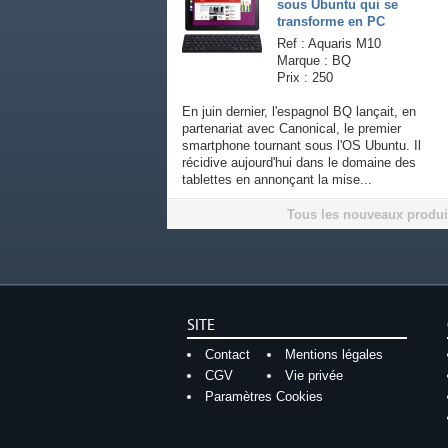
sous Ubuntu qui se
transforme en PC
Ref : Aquaris M10
Marque : BQ
Prix : 250
En juin dernier, l'espagnol BQ lançait, en
partenariat avec Canonical, le premier
smartphone tournant sous l'OS Ubuntu. Il
récidive aujourd'hui dans le domaine des
tablettes en annonçant la mise...
Tous les nouveaux produi
SITE
Contact
Mentions légales
CGV
Vie privée
Paramètres Cookies