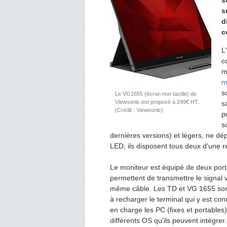
s
s
d
c
L
c
m
m
s
Le VG1655 (écran non tactile) de
Viewsonic est proposé à 249€ HT.
s
(Crédit : Viewsonic)
p
s
dernières versions) et légers, ne dé
LED, ils disposent tous deux d'une 
Le moniteur est équipé de deux port
permettent de transmettre le signal vi
même câble. Les TD et VG 1655 sont
à recharger le terminal qui y est c
en charge les PC (fixes et portables)
différents OS qu'ils peuvent intégrer.