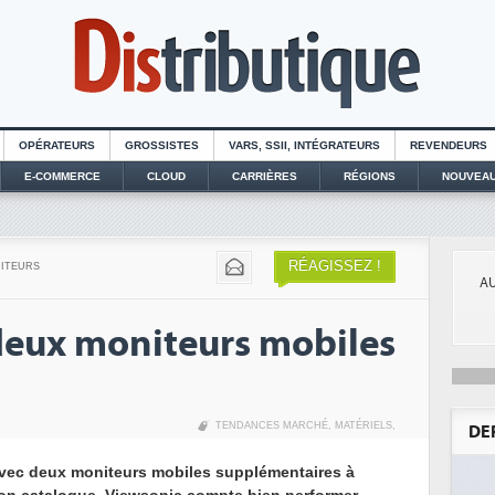
OPÉRATEURS
GROSSISTES
VARS, SSII, INTÉGRATEURS
REVENDEURS
E-COMMERCE
CLOUD
CARRIÈRES
RÉGIONS
NOUVEAU
RÉAGISSEZ !
DITEURS
AU
deux moniteurs mobiles
TENDANCES MARCHÉ
,
MATÉRIELS
,
DE
vec deux moniteurs mobiles supplémentaires à