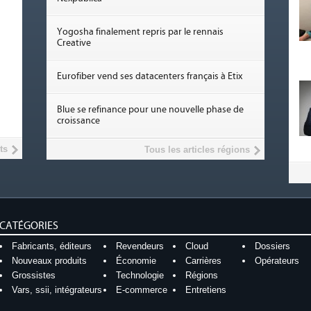
Yogosha finalement repris par le rennais
Creative
Eurofiber vend ses datacenters français à Etix
Blue se refinance pour une nouvelle phase de
croissance
ts
Tous les articles régions
CATÉGORIES
Fabricants, éditeurs
Revendeurs
Cloud
Dossiers
Nouveaux produits
Économie
Carrières
Opérateurs
Grossistes
Technologie
Régions
Vars, ssii, intégrateurs
E-commerce
Entretiens