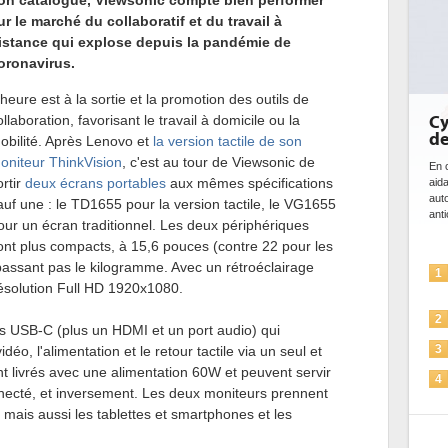
on catalogue, Viewsonic compte bien performer
ur le marché du collaboratif et du travail à
istance qui explose depuis la pandémie de
oronavirus.
'heure est à la sortie et la promotion des outils de
ollaboration, favorisant le travail à domicile ou la
Cybersécurité, le double visage
de l'IA
obilité. Après Lenovo et
la version tactile de son
oniteur ThinkVision
, c'est au tour de Viewsonic de
En cybersécurité, l'IA joue un double rôle : le gentil en
ortir
deux écrans portables
aux mêmes spécifications
aidant à détecter et à prévenir les menaces, à
automatiser les processus de sécurité, à simuler et
auf une : le TD1655 pour la version tactile, le VG1655
anticiper les...
our un écran traditionnel. Les deux périphériques
ont plus compacts, à 15,6 pouces (contre 22 pour les
passant pas le kilogramme. Avec un rétroéclairage
L'IA, déjà bien présente dans les
1
résolution Full HD 1920x1080.
solutions de sécurité et...
La sécurité des IA en question
2
s USB-C (plus un HDMI et un port audio) qui
Sécuriser les IA par l'IA
déo, l'alimentation et le retour tactile via un seul et
3
 livrés avec une alimentation 60W et peuvent servir
IA et conformité : un défi crucial
4
onnecté, et inversement. Les deux moniteurs prennent
pour les entreprises
 mais aussi les tablettes et smartphones et les
Une IA de confiance pour une IA
5
plus sûre ?