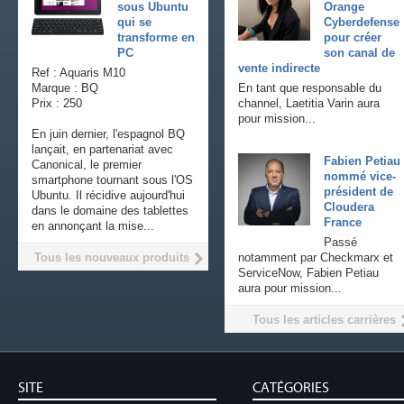
sous Ubuntu
Orange
qui se
Cyberdefense
transforme en
pour créer
PC
son canal de
vente indirecte
Ref : Aquaris M10
Marque : BQ
En tant que responsable du
Prix : 250
channel, Laetitia Varin aura
pour mission...
En juin dernier, l'espagnol BQ
lançait, en partenariat avec
Fabien Petiau
Canonical, le premier
nommé vice-
smartphone tournant sous l'OS
président de
Ubuntu. Il récidive aujourd'hui
Cloudera
dans le domaine des tablettes
France
en annonçant la mise...
Passé
Tous les nouveaux produits
notamment par Checkmarx et
ServiceNow, Fabien Petiau
aura pour mission...
Tous les articles carrières
SITE
CATÉGORIES