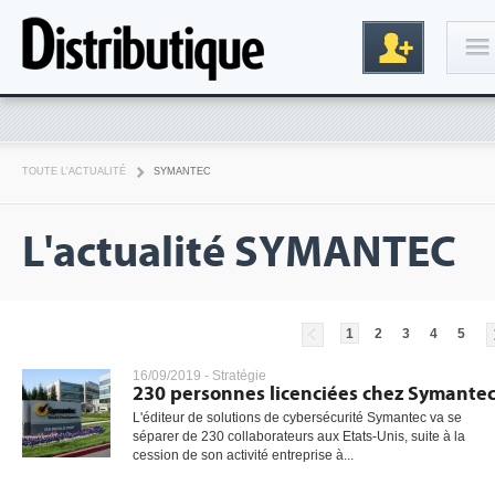
Connexion
TOUTE L'ACTUALITÉ
SYMANTEC
L'actualité SYMANTEC
1
2
3
4
5
Inscription
16/09/2019 -
Stratégie
230 personnes licenciées chez Symante
L'éditeur de solutions de cybersécurité Symantec va se
séparer de 230 collaborateurs aux Etats-Unis, suite à la
cession de son activité entreprise à...