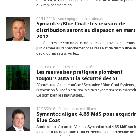
au rachat de Blue Coat prévoit notamment de faire la part be
aux remises frontales....
09/11/2016 -
Accompagnement partenaires
Symantec/Blue Coat : les réseaux de
distribution seront au diapason en mars
2017
Les équipes de Symantec et de Blue Coat travaillent depuis
juin dernier au rapprochement des réseaux de distribution d
deux fournisseurs. Vu le...
28/09/2016 -
Etudes et chiffres clés
Les mauvaises pratiques plombent
toujours autant la sécurité des SI
D'après une étude YouGov / Symantec / Blue Coat Systems,
l'exposition à l'ingénierie sociale des cybercriminels s'accroît
Ce sont bien les mauvaises...
13/06/2016 -
Fusions et acquisitions
Symantec aligne 4,65 Md$ pour acquéri
Blue Coat
Après s'être séparé de Veritas, Symantec met 4,65 Md$ sur l
table pour racheter Blue Coat et étendre son portefeuille de