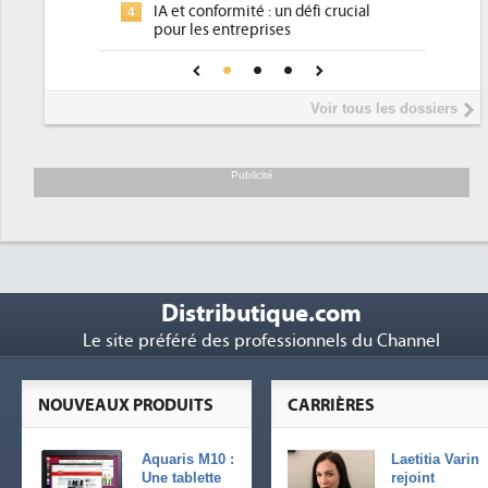
rmité : un défi crucial
place pour répondre à...
ntreprises
Phocea DC dans les cordes pour l
4
 confiance pour une IA
DEE
?
Interview de Fabrice Coquio,
5
Voir tous les dossiers
président de Digital Realty...
Trimestriels IBM : L'activité logici
6
soutient les...
Publicité
Distributique.com
Le site préféré des professionnels du Channel
NOUVEAUX PRODUITS
CARRIÈRES
Aquaris M10 :
Laetitia Varin
Une tablette
rejoint