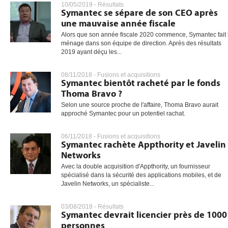
10/05/2019 -
Résultats
Symantec se sépare de son CEO après
une mauvaise année fiscale
Alors que son année fiscale 2020 commence, Symantec fait 
gratuite
ménage dans son équipe de direction. Après des résultats
2019 ayant déçu les...
08/11/2018 -
Fusions et acquisitions
Symantec bientôt racheté par le fonds
Thoma Bravo ?
Selon une source proche de l'affaire, Thoma Bravo aurait
approché Symantec pour un potentiel rachat.
06/11/2018 -
Fusions et acquisitions
Symantec rachète Appthority et Javelin
Networks
Avec la double acquisition d'Appthority, un fournisseur
spécialisé dans la sécurité des applications mobiles, et de
Javelin Networks, un spécialiste...
03/08/2018 -
Résultats
Symantec devrait licencier près de 1000
personnes