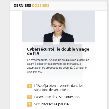
DERNIERS
DOSSIERS
té, le double visage
DEE: l'efficacité énergétique
bientôt une obligation pour 
datacenters
A joue un double rôle : le gentil en
t à prévenir les menaces, à
Des datacenters plus durables et plus efficaces, 
cessus de sécurité, à simuler et
ce que recherchent les pouvoirs publics europé
avec la mise en oeuvre de la nouvelle Directive s
l'efficacité...
 bien présente dans les
Qu'est-ce que la DEE (directive
1
e sécurité et...
d'efficacité énergétique) ?
é des IA en question
DEE, une pression administrative
2
pour les DSI à transformer...
es IA par l'IA
Un outillage et des services déjà
3