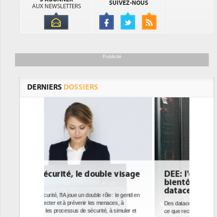
SUIVEZ-NOUS
AUX NEWSLETTERS
Publicité
DERNIERS
DOSSIERS
e visage
DEE: l'efficacité énergétique
bientôt une obligation pour les
datacenters
 : le gentil en
aces, à
Des datacenters plus durables et plus efficaces, c'est
à simuler et
ce que recherchent les pouvoirs publics européens