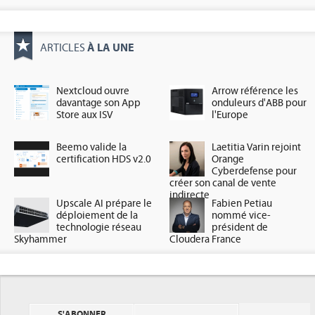
À LA UNE
ARTICLES
Nextcloud ouvre
Arrow référence les
davantage son App
onduleurs d'ABB pour
Store aux ISV
l'Europe
Beemo valide la
Laetitia Varin rejoint
certification HDS v2.0
Orange
Cyberdefense pour
créer son canal de vente
indirecte
Upscale AI prépare le
Fabien Petiau
déploiement de la
nommé vice-
technologie réseau
président de
Skyhammer
Cloudera France
S'ABONNER