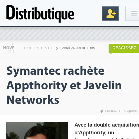
Connexion
06
NOVE
RÉAGISSEZ !
TOUTE L'ACTUALITÉ
FABRICANTS/EDITEURS
2018
Symantec rachète
Appthority et Javelin
Networks
Inscription
FUSIONS ET ACQUISIT
Avec la double acquisitio
d'Appthority, un