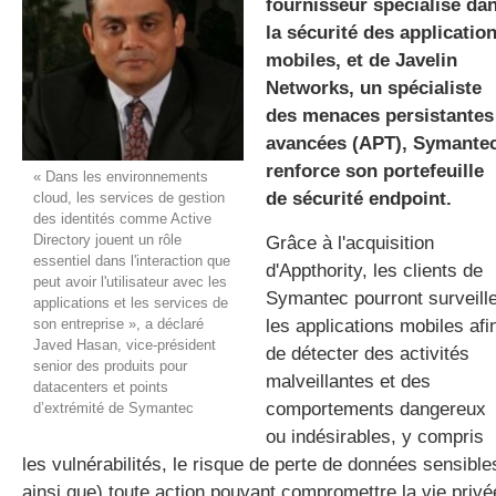
fournisseur spécialisé da
la sécurité des applicatio
mobiles, et de Javelin
gratuite
Networks, un spécialiste
des menaces persistantes
avancées (APT), Symante
renforce son portefeuille
« Dans les environnements
de sécurité endpoint.
cloud, les services de gestion
des identités comme Active
Directory jouent un rôle
Grâce à l'acquisition
essentiel dans l'interaction que
d'Appthority, les clients de
peut avoir l'utilisateur avec les
Symantec pourront surveill
applications et les services de
son entreprise », a déclaré
les applications mobiles afi
Javed Hasan, vice-président
de détecter des activités
senior des produits pour
malveillantes et des
datacenters et points
comportements dangereux
d’extrémité de Symantec
ou indésirables, y compris
les vulnérabilités, le risque de perte de données sensible
ainsi que) toute action pouvant compromettre la vie privé