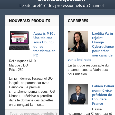
Le site préféré des professionnels du Channel
NOUVEAUX PRODUITS
CARRIÈRES
Aquaris M10 :
Laetitia Varin
Une tablette
rejoint
sous Ubuntu
Orange
qui se
Cyberdefense
transforme en
pour créer
PC
son canal de
vente indirecte
Ref : Aquaris M10
Marque : BQ
En tant que responsable du
Prix : 250
channel, Laetitia Varin aura
pour mission...
En juin dernier, l'espagnol BQ
lançait, en partenariat avec
Fabien Petiau
Canonical, le premier
nommé vice-
smartphone tournant sous l'OS
président de
Ubuntu. Il récidive aujourd'hui
Cloudera
dans le domaine des tablettes
France
en annonçant la mise...
Passé
Tous les nouveaux produits
notamment par Checkmarx et