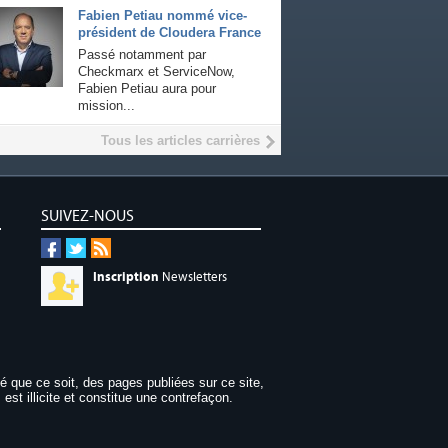
Fabien Petiau nommé vice-
président de Cloudera France
Passé notamment par
Checkmarx et ServiceNow,
Fabien Petiau aura pour
mission...
Tous les articles carrières
SUIVEZ-NOUS
Inscription
Newsletters
dé que ce soit, des pages publiées sur ce site,
 est illicite et constitue une contrefaçon.