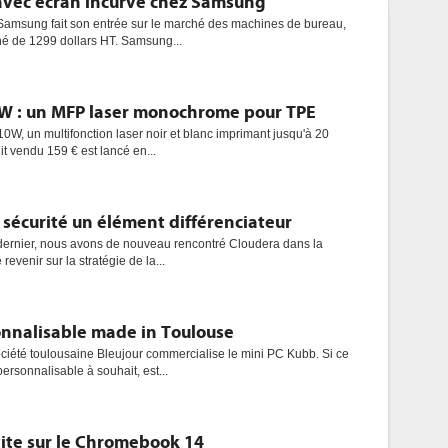
avec écran incurvé chez Samsung
 Samsung fait son entrée sur le marché des machines de bureau,
ché de 1299 dollars HT. Samsung...
W : un MFP laser monochrome pour TPE
W, un multifonction laser noir et blanc imprimant jusqu'à 20
t vendu 159 € est lancé en...
a sécurité un élément différenciateur
dernier, nous avons de nouveau rencontré Cloudera dans la
revenir sur la stratégie de la...
onnalisable made in Toulouse
ciété toulousaine Bleujour commercialise le mini PC Kubb. Si ce
personnalisable à souhait, est...
nvite sur le Chromebook 14