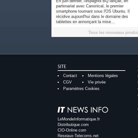
En juin dernier, l'espagnol BQ lançait, en
partenariat avec Canonical, le premier
smartphone tournant sous l'OS Ubuntu. Il
récidive aujourd'hui dans le domaine des
tablettes en annonçant la mise...
Tous les nouveaux produi
SITE
Contact
Mentions légales
CGV
Vie privée
Paramètres Cookies
LeMondeInformatique.fr
Distributique.com
CIO-Online.com
Reseaux-Telecoms.net