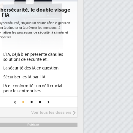
curité, le double visage
DEE: l'efficacité énergét
bientôt une obligation p
datacenters
ité, l'IA joue un double rôle : le gentil en
ecter et à prévenir les menaces, à
Des datacenters plus durables et plus eff
les processus de sécurité, à simuler et
ce que recherchent les pouvoirs publics
..
avec la mise en oeuvre de la nouvelle Dir
l'efficacité...
, déjà bien présente dans les
Qu'est-ce que la DEE (direc
1
ions de sécurité et...
d'efficacité énergétique) ?
écurité des IA en question
DEE, une pression administ
2
pour les DSI à transformer...
iser les IA par l'IA
Un outillage et des services
3
t conformité : un défi crucial
place pour répondre à...
 les entreprises
Phocea DC dans les cordes 
4
IA de confiance pour une IA
DEE
 sûre ?
Interview de Fabrice Coqui
5
Voir tous les dossiers
président de Digital Realty..
Trimestriels IBM : L'activité
6
Publicité
soutient les...