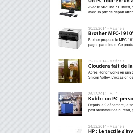
Un PC tout-en-un 
Avec le Ativ One 7 Curved,
avec un prix de départ affi
30/12/2014 -
Matériels
Brother MFC-1910
Brother propose le MFC-1910
pages par minute. Ce produi
29/12/2014 -
Matériels
Cloudera fait de l
Après Hortonworks en juin 
Silicon Valley. L'occasion de 
26/12/2014 -
Matériels
Kubb : un PC pers
Depuis le 9 décembre, la so
petit ordinateur de bureau, 
24/12/2014 -
Matériels
HP : Le tactile s'i