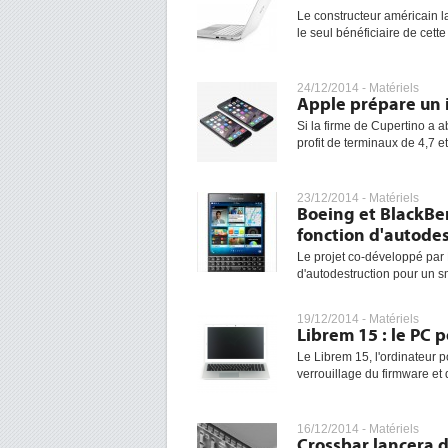
Le constructeur américain l
le seul bénéficiaire de cette
24/12/2014 -
Matériels
Apple prépare un 
Si la firme de Cupertino a
profit de terminaux de 4,7 
23/12/2014 -
Matériels
Boeing et BlackBe
fonction d'autodes
Le projet co-développé par 
d'autodestruction pour un s
19/12/2014 -
Matériels
Librem 15 : le PC p
Le Librem 15, l'ordinateur p
verrouillage du firmware et 
16/12/2014 -
Matériels
Crossbar lancera 