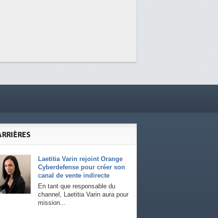
ARRIÈRES
Laetitia Varin rejoint Orange
Cyberdefense pour créer son
canal de vente indirecte
En tant que responsable du
channel, Laetitia Varin aura pour
mission...