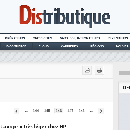
OPÉRATEURS
GROSSISTES
VARS, SSII, INTÉGRATEURS
REVENDEURS
E-COMMERCE
CLOUD
CARRIÈRES
RÉGIONS
NOUVEAU
DE
...
144
145
146
147
148
...
t aux prix très léger chez HP