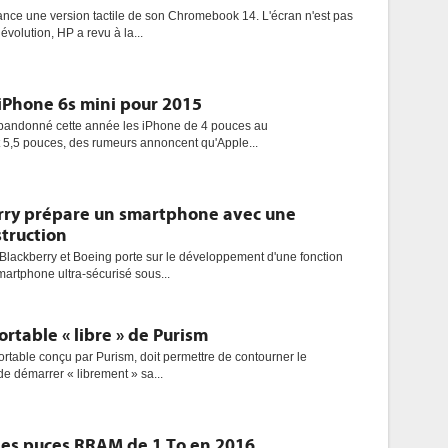
ance une version tactile de son Chromebook 14. L'écran n'est pas
 évolution, HP a revu à la...
iPhone 6s mini pour 2015
 abandonné cette année les iPhone de 4 pouces au
et 5,5 pouces, des rumeurs annoncent qu'Apple...
rry prépare un smartphone avec une
truction
Blackberry et Boeing porte sur le développement d'une fonction
martphone ultra-sécurisé sous...
ortable « libre » de Purism
ortable conçu par Purism, doit permettre de contourner le
de démarrer « librement » sa...
des puces RRAM de 1 To en 2016