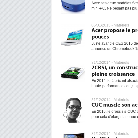
Avec ses deux modèles Strea
mini-PC. Ne pesant pas plu
05/01/2015 -
Matériels
Acer propose le p
pouces
Juste avant le CES 2015 de 
annonce un Chromebook 15 co
31/12/2014 -
Matériels
2CRSI, un construc
pleine croissance
En 2014, le fabricant alsaci
haute-performance conçus p
31/12/2014 -
Matériels
CUC muscle son ac
En 2015, le grossiste CUC p
pour cela d'élargir la tenue
31/12/2014 -
Matériels