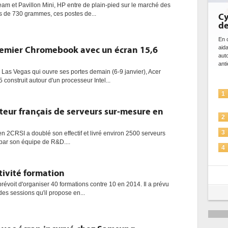
m et Pavillon Mini, HP entre de plain-pied sur le marché des
s de 730 grammes, ces postes de...
Cybersé
de l'IA
En cybersécur
aidant à dét
remier Chromebook avec un écran 15,6
automatiser 
anticiper les.
Las Vegas qui ouvre ses portes demain (6-9 janvier), Acer
nstruit autour d'un processeur Intel...
L'IA
1
solut
teur français de serveurs sur-mesure en
La s
2
Sécur
3
en 2CRSI a doublé son effectif et livré environ 2500 serveurs
ar son équipe de R&D....
IA e
4
pour
Une 
tivité formation
5
plus
révoit d'organiser 40 formations contre 10 en 2014. Il a prévu
 des sessions qu'il propose en...