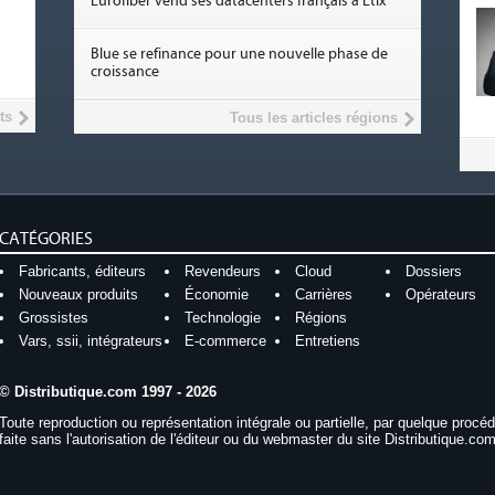
Eurofiber vend ses datacenters français à Etix
Blue se refinance pour une nouvelle phase de
croissance
ts
Tous les articles régions
CATÉGORIES
Fabricants, éditeurs
Revendeurs
Cloud
Dossiers
Nouveaux produits
Économie
Carrières
Opérateurs
Grossistes
Technologie
Régions
Vars, ssii, intégrateurs
E-commerce
Entretiens
© Distributique.com 1997 - 2026
Toute reproduction ou représentation intégrale ou partielle, par quelque procé
faite sans l'autorisation de l'éditeur ou du webmaster du site Distributique.com