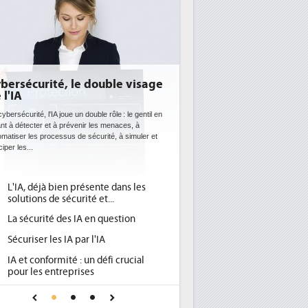
té, le double visage
DEE: l'efficacité énergétique
bientôt une obligation pour l
datacenters
A joue un double rôle : le gentil en
t à prévenir les menaces, à
Des datacenters plus durables et plus efficaces, 
cessus de sécurité, à simuler et
ce que recherchent les pouvoirs publics europé
avec la mise en oeuvre de la nouvelle Directive s
l'efficacité...
 bien présente dans les
Qu'est-ce que la DEE (directive
1
e sécurité et...
d'efficacité énergétique) ?
é des IA en question
DEE, une pression administrative
2
pour les DSI à transformer...
es IA par l'IA
Un outillage et des services déjà 
3
rmité : un défi crucial
place pour répondre à...
ntreprises
Phocea DC dans les cordes pour l
4
confiance pour une IA
DEE
?