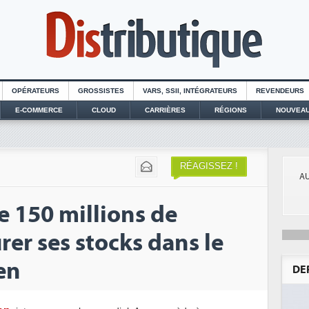
OPÉRATEURS
GROSSISTES
VARS, SSII, INTÉGRATEURS
REVENDEURS
E-COMMERCE
CLOUD
CARRIÈRES
RÉGIONS
NOUVEAU
RÉAGISSEZ !
AU
e 150 millions de
rer ses stocks dans le
en
DE