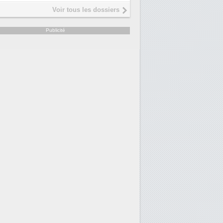
Interview de Fabrice Coquio,
5
Voir tous les dossiers
président de Digital Realty...
Trimestriels IBM : L'activité logici
6
Publicité
soutient les...