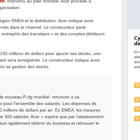
on
, intervenu au plan mondial, Acer procède à
ganisation.
égion EMEA et la distribution. Acer indique avoir
rvés dans le channel. Le constructeur parle
entrepôts des transitaire » et des comptes débiteurs
Cybersécuri
de l'IA
En cybersécurité, l'I
150 millions de dollars pour apurer ses stocks, une
aidant à détecter e
nt sera enregistrée. Le constructeur indique avoir
automatiser les pro
ans sa gestion des stocks.
anticiper les...
L'IA, déjà
1
solutions d
t le nouveau P-dg mondial renoncer a sa
La sécurit
2
s pour l'ensemble des salariés. Les dépenses de
Sécuriser l
3
0 millions de dollars par an. En EMEA, les mesures
de 300 salariés. Acer « espère que par l'abaissement
IA et confo
4
e peut rapidement obtenir du business et retrouver le
pour les e
Une IA de 
5
plus sûre 