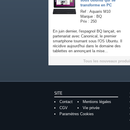
sous Ubuntu qui se
transforme en PC
Ref : Aquaris M10
Marque : BQ
Prix : 250
En juin dernier, l'espagnol BQ lançait, en
partenariat avec Canonical, le premier
smartphone tournant sous l'OS Ubuntu. Il
récidive aujourd'hui dans le domaine des
tablettes en annonçant la mise...
Tous les nouveaux produi
SITE
Contact
Mentions légales
CGV
Vie privée
Paramètres Cookies