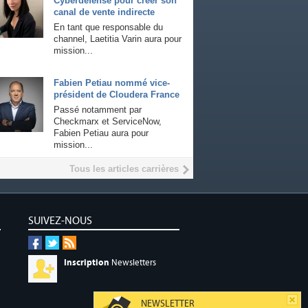
Cyberdefense pour créer son
canal de vente indirecte
En tant que responsable du
channel, Laetitia Varin aura pour
mission...
Fabien Petiau nommé vice-
président de Cloudera France
Passé notamment par
Checkmarx et ServiceNow,
Fabien Petiau aura pour
mission...
Tous les articles carrières
SUIVEZ-NOUS
Inscription
Newsletters
NEWSLETTER