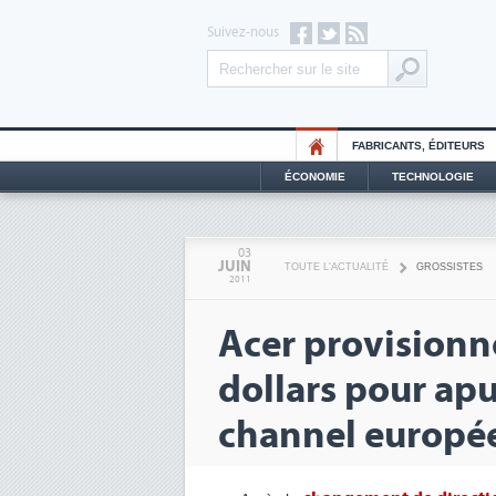
Suivez-nous
FABRICANTS, ÉDITEURS
ÉCONOMIE
TECHNOLOGIE
03
JUIN
TOUTE L'ACTUALITÉ
GROSSISTES
2011
Acer provisionn
dollars pour apu
channel europé