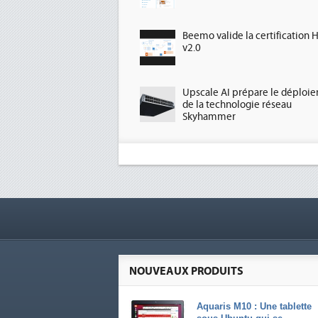
Beemo valide la certification 
v2.0
Upscale AI prépare le déploi
de la technologie réseau
Skyhammer
NOUVEAUX PRODUITS
Aquaris M10 : Une tablette