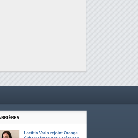
ARRIÈRES
Laetitia Varin rejoint Orange