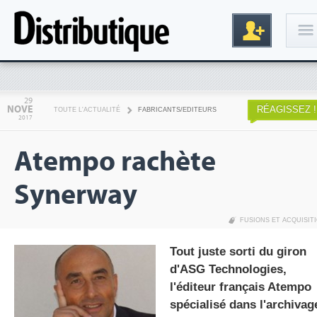
Connexion
29
NOVE
RÉAGISSEZ !
TOUTE L'ACTUALITÉ
FABRICANTS/EDITEURS
2017
Atempo rachète
Synerway
FUSIONS ET ACQUISIT
Inscription
Tout juste sorti du giron
d'ASG Technologies,
l'éditeur français Atempo
spécialisé dans l'archivag