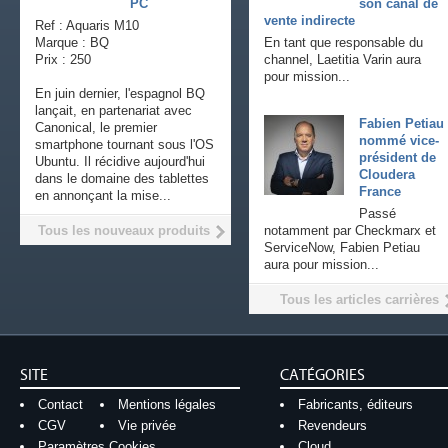
PC
son canal de
vente indirecte
Ref : Aquaris M10
Marque : BQ
En tant que responsable du
Prix : 250
channel, Laetitia Varin aura
pour mission...
En juin dernier, l'espagnol BQ
lançait, en partenariat avec
Fabien Petiau
Canonical, le premier
nommé vice-
smartphone tournant sous l'OS
président de
Ubuntu. Il récidive aujourd'hui
Cloudera
dans le domaine des tablettes
France
en annonçant la mise...
Passé
Tous les nouveaux produits
notamment par Checkmarx et
ServiceNow, Fabien Petiau
aura pour mission...
Tous les articles carrières
SITE
CATÉGORIES
Contact
Mentions légales
Fabricants, éditeurs
CGV
Vie privée
Revendeurs
Paramètres Cookies
Cloud