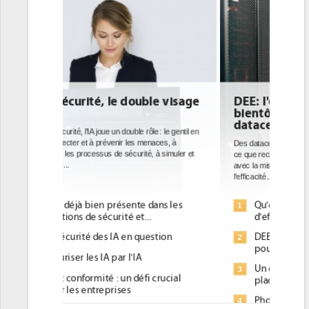
e visage
DEE: l'efficacité énergétique
bientôt une obligation pour les
datacenters
: le gentil en
ces, à
Des datacenters plus durables et plus efficaces, c'est
à simuler et
ce que recherchent les pouvoirs publics européens
avec la mise en oeuvre de la nouvelle Directive sur
l'efficacité...
ans les
Qu'est-ce que la DEE (directive
1
d'efficacité énergétique) ?
tion
DEE, une pression administrative
2
pour les DSI à transformer...
Un outillage et des services déjà en
3
crucial
place pour répondre à...
Phocea DC dans les cordes pour la
4