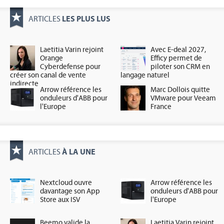
LES PLUS LUS
ARTICLES
Laetitia Varin rejoint
Avec E-deal 2027,
Orange
Efficy permet de
Cyberdefense pour
piloter son CRM en
créer son canal de vente
langage naturel
indirecte
Arrow référence les
Marc Dollois quitte
onduleurs d'ABB pour
VMware pour Veeam
l'Europe
France
À LA UNE
ARTICLES
Nextcloud ouvre
Arrow référence les
davantage son App
onduleurs d'ABB pour
Store aux ISV
l'Europe
Beemo valide la
Laetitia Varin rejoint