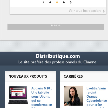
une IA
DEE
Interview de Fabrice Coquio,
5
Voir tous les dossiers
président de Digital Realty...
Trimestriels IBM : L'activité logicielle
6
soutient les...
Publicité
Distributique.com
Le site préféré des professionnels du Channel
NOUVEAUX PRODUITS
CARRIÈRES
Aquaris M10 :
Laetitia Varin
Une tablette
rejoint
sous Ubuntu
Orange
qui se
Cyberdefense
transforme en
pour créer