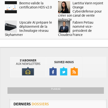
Beemo valide la
Laetitia Varin rejoint
certification HDS v2.0
Orange
Cyberdefense pour
créer son canal de vente
indirecte
Upscale AI prépare le
Fabien Petiau
déploiement de la
nommé vice-
technologie réseau
président de
Skyhammer
Cloudera France
S'ABONNER
SUIVEZ-NOUS
AUX NEWSLETTERS
Publicité
DERNIERS
DOSSIERS