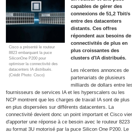
capables de gérer des
connexions de 51,2 Tbit/s
entre des datacenters
gratuite
distants. Ces offres
répondent aux besoins de
connectivités de plus en
Cisco a présenté le routeur
plus croissantes des
8823 embarquant la puce
clusters d'IA distribués.
SiliconOne P200 pour
optimiser la connectivité des
datacenters IA distribués.
Les récentes annonces de
(Crédit Photo: Cisco)
partenariats de plusieurs
milliards de dollars entre le
fournisseurs de services IA et les hyperscalers ou les
NCP montrent que les charges de travail IA sont de plus
en plus dispersées sur différents datacenters. La
connectivité devient donc un point important et Cisco vie
d'apporter une réponse à ce besoin avec le routeur 8223
au format 3U motorisé par la puce Silicon One P200. Le