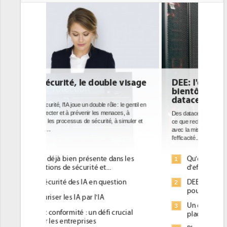
DEE: l'efficacité énergétique
bientôt une obligation pour les
datacenters
Des datacenters plus durables et plus efficaces, c'est
ce que recherchent les pouvoirs publics européens
avec la mise en oeuvre de la nouvelle Directive sur
l'efficacité...
Qu'est-ce que la DEE (directive
1
d'efficacité énergétique) ?
DEE, une pression administrative
2
pour les DSI à transformer...
Un outillage et des services déjà en
3
place pour répondre à...