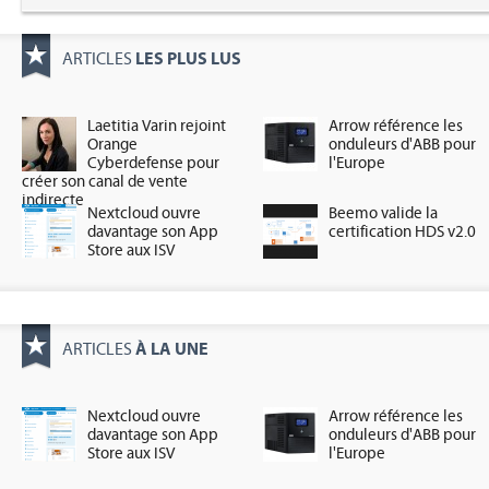
LES PLUS LUS
ARTICLES
Laetitia Varin rejoint
Arrow référence les
Orange
onduleurs d'ABB pour
Cyberdefense pour
l'Europe
créer son canal de vente
indirecte
Nextcloud ouvre
Beemo valide la
davantage son App
certification HDS v2.0
Store aux ISV
À LA UNE
ARTICLES
Nextcloud ouvre
Arrow référence les
davantage son App
onduleurs d'ABB pour
Store aux ISV
l'Europe