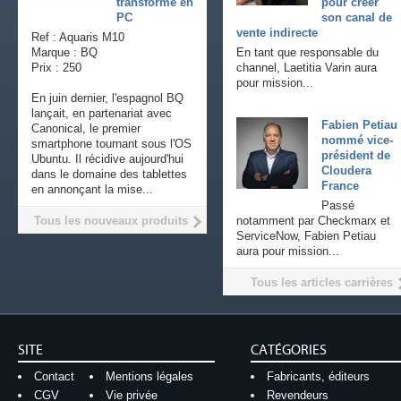
transforme en
pour créer
PC
son canal de
vente indirecte
Ref : Aquaris M10
Marque : BQ
En tant que responsable du
Prix : 250
channel, Laetitia Varin aura
pour mission...
En juin dernier, l'espagnol BQ
lançait, en partenariat avec
Fabien Petiau
Canonical, le premier
nommé vice-
smartphone tournant sous l'OS
président de
Ubuntu. Il récidive aujourd'hui
Cloudera
dans le domaine des tablettes
France
en annonçant la mise...
Passé
Tous les nouveaux produits
notamment par Checkmarx et
ServiceNow, Fabien Petiau
aura pour mission...
Tous les articles carrières
SITE
CATÉGORIES
Contact
Mentions légales
Fabricants, éditeurs
CGV
Vie privée
Revendeurs