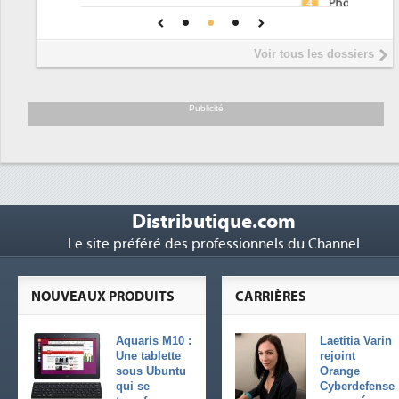
Phocea DC dans les cordes pour la
4
DEE
Interview de Fabrice Coquio,
5
Voir tous les dossiers
président de Digital Realty...
Trimestriels IBM : L'activité logicielle
6
soutient les...
Publicité
Distributique.com
Le site préféré des professionnels du Channel
NOUVEAUX PRODUITS
CARRIÈRES
Aquaris M10 :
Laetitia Varin
Une tablette
rejoint
sous Ubuntu
Orange
qui se
Cyberdefense