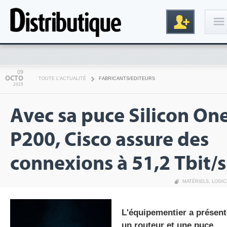
Connexion
09
OCTO
TOUTE L'ACTUALITÉ
FABRICANTS/EDITEURS
2025
Avec sa puce Silicon On
P200, Cisco assure des
connexions à 51,2 Tbit/s
Inscription
MATÉRIELS
,
LOGIC
L'équipementier a présent
un routeur et une puce