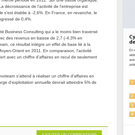
a même période en 2012. Sur une basse organique,
a décroissance de l'activité de l'entreprise est
lle s'est établie à -2,6%. En France, en revanche, le
rogressé de 0,4%.
vité Business Consulting qui a le moins bien traversé
Cybersécurité
avec des revenus en baisse de 2,7 (-4,3% en
de l'IA
am, ce résultat intègre un effet de base lié à la
 Moyen-Orient en 2011. En comparaison, l'activité
En cybersécurité, l'IA jo
aidant à détecter et à 
rt avec un chiffre d'affaires en recul de seulement
automatiser les process
anticiper les...
oteam s'attend à réaliser un chiffre d'affaires en
L'IA, déjà bi
arge d'exploitation annuelle devrait atteindre 5% de
1
solutions de s
La sécurité d
2
Sécuriser les 
3
IA et conformi
4
pour les entr
Une IA de con
5
plus sûre ?
AJOUTER UN COMMENTAIRE