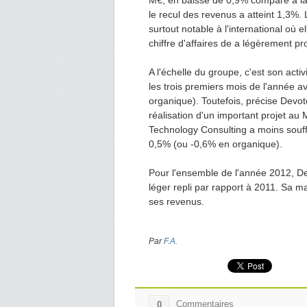
M€, en baisse de 0,9% comparé à l
le recul des revenus a atteint 1,3%. L
surtout notable à l'international où e
chiffre d'affaires de a légèrement p
A l'échelle du groupe, c'est son acti
les trois premiers mois de l'année 
organique). Toutefois, précise Devote
réalisation d'un important projet au
Technology Consulting a moins souffe
0,5% (ou -0,6% en organique).
Pour l'ensemble de l'année 2012, Dev
léger repli par rapport à 2011. Sa m
ses revenus.
Par
F.A.
Commentaires
0