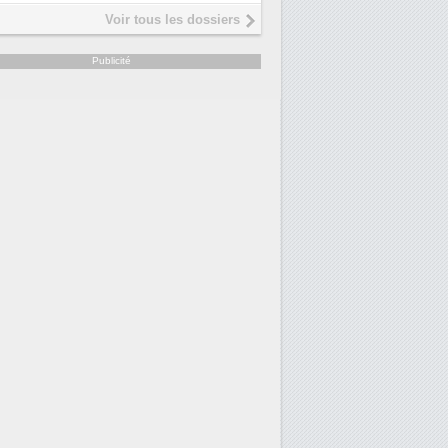
Interview de Fabrice Coquio,
5
Voir tous les dossiers
président de Digital Realty...
Trimestriels IBM : L'activité logiciell
6
Publicité
soutient les...