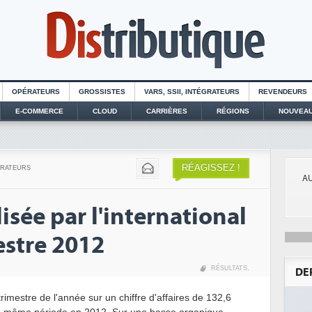
OPÉRATEURS
GROSSISTES
VARS, SSII, INTÉGRATEURS
REVENDEURS
E-COMMERCE
CLOUD
CARRIÈRES
RÉGIONS
NOUVEAU
RÉAGISSEZ !
GRATEURS
AU
sée par l'international
estre 2012
RÉSULTATS
,
DE
rimestre de l'année sur un chiffre d'affaires de 132,6