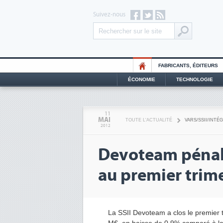
Suivez-nous
FABRICANTS, ÉDITEURS
ÉCONOMIE
TECHNOLOGIE
11
MAI
TOUTE L'ACTUALITÉ
VARS/SSII/INTÉ
2012
Devoteam pénali
au premier trim
La SSII Devoteam a clos le premier t