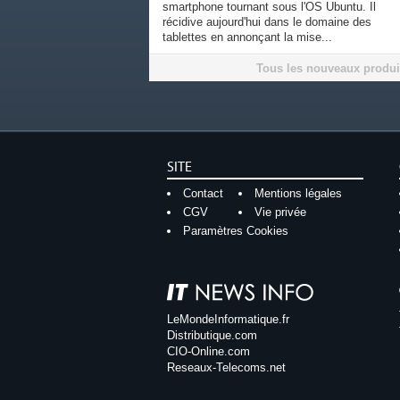
smartphone tournant sous l'OS Ubuntu. Il
récidive aujourd'hui dans le domaine des
tablettes en annonçant la mise...
Tous les nouveaux produi
SITE
Contact
Mentions légales
CGV
Vie privée
Paramètres Cookies
LeMondeInformatique.fr
Distributique.com
CIO-Online.com
Reseaux-Telecoms.net