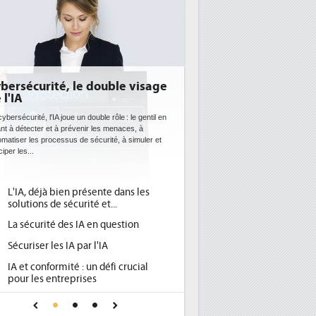
, le double visage
DEE: l'efficacité énergétique
bientôt une obligation pour les
datacenters
ue un double rôle : le gentil en
prévenir les menaces, à
Des datacenters plus durables et plus efficaces, c'es
us de sécurité, à simuler et
ce que recherchent les pouvoirs publics européens
avec la mise en oeuvre de la nouvelle Directive sur
l'efficacité...
en présente dans les
Qu'est-ce que la DEE (directive
1
écurité et...
d'efficacité énergétique) ?
es IA en question
DEE, une pression administrative
2
pour les DSI à transformer...
IA par l'IA
Un outillage et des services déjà en
3
té : un défi crucial
place pour répondre à...
eprises
Phocea DC dans les cordes pour la
4
fiance pour une IA
DEE