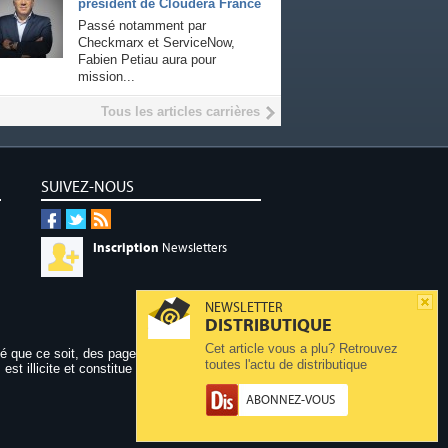
président de Cloudera France
Passé notamment par
Checkmarx et ServiceNow,
Fabien Petiau aura pour
mission...
Tous les articles carrières
SUIVEZ-NOUS
Inscription
Newsletters
NEWSLETTER
DISTRIBUTIQUE
Cet article vous a plu? Retrouvez
dé que ce soit, des pages publiées sur ce site,
toutes l'actu de distributique
 est illicite et constitue une contrefaçon.
ABONNEZ-VOUS