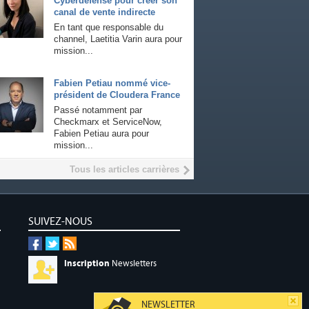
Cyberdefense pour créer son
canal de vente indirecte
En tant que responsable du
channel, Laetitia Varin aura pour
mission...
Fabien Petiau nommé vice-
président de Cloudera France
Passé notamment par
Checkmarx et ServiceNow,
Fabien Petiau aura pour
mission...
Tous les articles carrières
SUIVEZ-NOUS
Inscription
Newsletters
NEWSLETTER