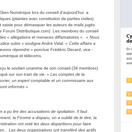
, Eben Numérique lors du conseil d'aujourd'hui a
ques (plaintes avec constitution de parties civiles)
t saisie pour démasquer les auteurs de mails jugés
 le Forum Distributique.com). Les membres du conseil
Cybersécurité, le double visage
des « allégations et menaces diffamatoires ». «
Nous
de l'IA
udice subis
» souligne André Vidal. «
Cette affaire a
 devons répondre
» ponctue Frédéric Decard, vice -
En cybersécurité, l'IA joue un double rôle : le gentil en
aidant à détecter et à prévenir les menaces, à
numérique et télécoms.
automatiser les processus de sécurité, à simuler et
anticiper les...
reçu le soutien unanime de son conseil (34 membres)
qué sur son train de vie. «
Les comptes de la
L'IA, déjà bien présente dans les
ésorier, un expert comptable et un commissaire aux
1
solutions de sécurité et...
sont informés
».
La sécurité des IA en question
2
Sécuriser les IA par l'IA
3
n a pu lire des accusations de spoliation. Il faut
IA et conformité : un défi crucial
4
pour les entreprises
ment, la Ficome a disparu, on a oublié de le dire, la
stration ont voté les deux disparitions pour faire
Une IA de confiance pour une IA
5
en... Les deux organisations ont transféré des actifs
plus sûre ?