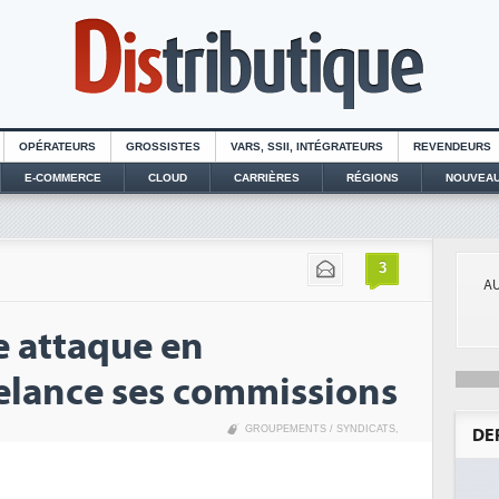
OPÉRATEURS
GROSSISTES
VARS, SSII, INTÉGRATEURS
REVENDEURS
E-COMMERCE
CLOUD
CARRIÈRES
RÉGIONS
NOUVEAU
3
AU
 attaque en
relance ses commissions
GROUPEMENTS / SYNDICATS
,
DE