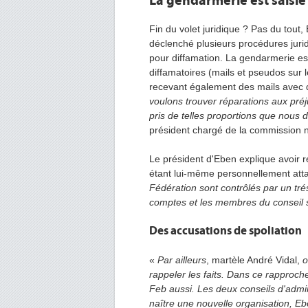
La gendarmerie est saisie
Fin du volet juridique ? Pas du tout
déclenché plusieurs procédures juridi
pour diffamation. La gendarmerie es
diffamatoires (mails et pseudos sur
recevant également des mails avec 
voulons trouver réparations aux préj
pris de telles proportions que nous
président chargé de la commission 
Le président d'Eben explique avoir 
étant lui-même personnellement atta
Fédération sont contrôlés par un tr
comptes et les membres du conseil 
Des accusations de spoliation
«
Par ailleurs
, martèle André Vidal,
o
rappeler les faits. Dans ce rapproche
Feb aussi. Les deux conseils d'admini
naître une nouvelle organisation, Eb