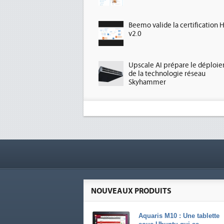
Beemo valide la certification 
v2.0
Upscale AI prépare le déploi
de la technologie réseau
Skyhammer
NOUVEAUX PRODUITS
Aquaris M10 : Une tablette