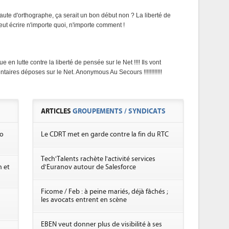
faute d'orthographe, ça serait un bon début non ? La liberté de
eut écrire n'importe quoi, n'importe comment !
 en lutte contre la liberté de pensée sur le Net !!!! Ils vont
aires déposes sur le Net. Anonymous Au Secours !!!!!!!!!!!!
ARTICLES
GROUPEMENTS / SYNDICATS
no
Le CDRT met en garde contre la fin du RTC
Tech'Talents rachète l'activité services
 et
d'Euranov autour de Salesforce
Ficome / Feb : à peine mariés, déjà fâchés ;
les avocats entrent en scène
EBEN veut donner plus de visibilité à ses