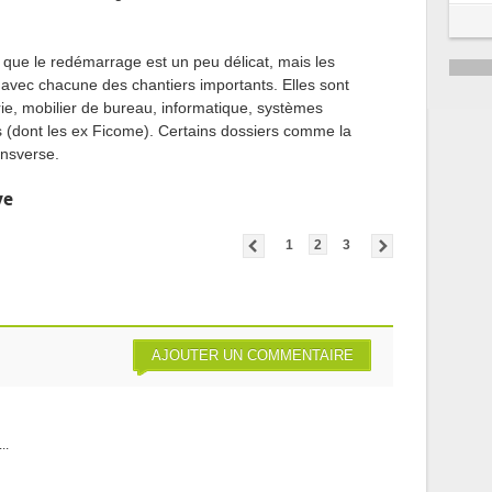
 que le redémarrage est un peu délicat, mais les
 avec chacune des chantiers importants. Elles sont
rie, mobilier de bureau, informatique, systèmes
 (dont les ex Ficome). Certains dossiers comme la
ansverse.
ve
1
2
3
AJOUTER UN COMMENTAIRE
..