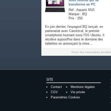
sous Ubuntu qui se
transforme en PC
Ref : Aquaris M10
Marque : BQ
Prix : 250
En juin dernier, l'espagnol BQ lançait, en
partenariat avec Canonical, le premier
smartphone tournant sous l'OS Ubuntu. Il
récidive aujourd'hui dans le domaine des
tablettes en annonçant la mise...
Tous les nouveaux produi
SITE
Contact
Mentions légales
CGV
Vie privée
Paramètres Cookies