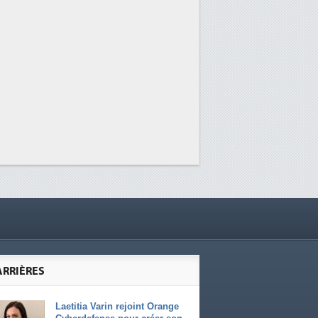
ARRIÈRES
Laetitia Varin rejoint Orange