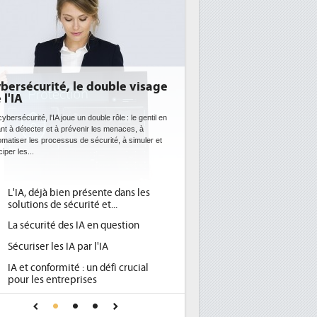
DEE: l'efficacité énergétique
bientôt une obligation pour les
datacenters
Des datacenters plus durables et plus efficaces, c'est
ce que recherchent les pouvoirs publics européens
avec la mise en oeuvre de la nouvelle Directive sur
l'efficacité...
Qu'est-ce que la DEE (directive
1
d'efficacité énergétique) ?
DEE, une pression administrative
2
pour les DSI à transformer...
Un outillage et des services déjà en
3
place pour répondre à...
Phocea DC dans les cordes pour la
4
DEE