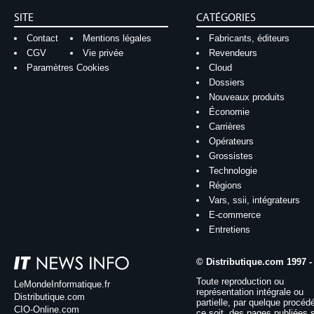
SITE
CATÉGORIES
Contact
Mentions légales
Fabricants, éditeurs
CGV
Vie privée
Revendeurs
Paramètres Cookies
Cloud
Dossiers
Nouveaux produits
Économie
Carrières
Opérateurs
Grossistes
Technologie
Régions
Vars, ssii, intégrateurs
E-commerce
Entretiens
© Distributique.com 1997 -
Toute reproduction ou
LeMondeInformatique.fr
représentation intégrale ou
Distributique.com
partielle, par quelque procéd
CIO-Online.com
ce soit, des pages publiées 