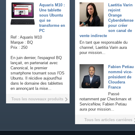
Aquaris M10 :
Laetitia Varin
Une tablette
rejoint
sous Ubuntu
Orange
qui se
Cyberdefense
transforme en
pour créer
PC
son canal de
vente indirecte
Ref : Aquaris M10
Marque : BQ
En tant que responsable du
Prix : 250
channel, Laetitia Varin aura
pour mission...
En juin dernier, l'espagnol BQ
lançait, en partenariat avec
Fabien Petiau
Canonical, le premier
nommé vice-
smartphone tournant sous l'OS
président de
Ubuntu. Il récidive aujourd'hui
Cloudera
dans le domaine des tablettes
France
en annonçant la mise...
Passé
Tous les nouveaux produits
notamment par Checkmarx et
ServiceNow, Fabien Petiau
aura pour mission...
Tous les articles carrières