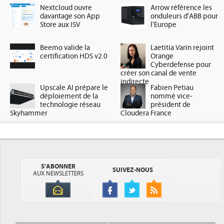
Nextcloud ouvre
Arrow référence les
davantage son App
onduleurs d'ABB pour
Store aux ISV
l'Europe
Beemo valide la
Laetitia Varin rejoint
certification HDS v2.0
Orange
Cyberdefense pour
créer son canal de vente
indirecte
Upscale AI prépare le
Fabien Petiau
déploiement de la
nommé vice-
technologie réseau
président de
Skyhammer
Cloudera France
S'ABONNER
SUIVEZ-NOUS
AUX NEWSLETTERS