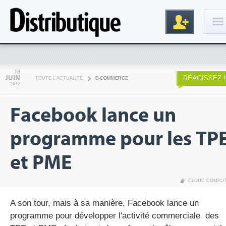
Connexion
18
JUIN
RÉAGISSEZ !
TOUTE L'ACTUALITÉ
E-COMMERCE
2012
Facebook lance un
programme pour les TP
et PME
Inscription
CLOUD COMPU
A son tour, mais à sa manière, Facebook lance un
programme pour développer l'activité commerciale des