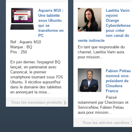
Aquaris M10 :
Laetitia Varin
Une tablette
rejoint
sous Ubuntu
Orange
qui se
Cyberdefense
transforme en
pour créer
PC
son canal de
vente indirecte
Ref : Aquaris M10
Marque : BQ
En tant que responsable du
Prix : 250
channel, Laetitia Varin aura
pour mission...
En juin dernier, l'espagnol BQ
lançait, en partenariat avec
Fabien Petiau
Canonical, le premier
nommé vice-
smartphone tournant sous l'OS
président de
Ubuntu. Il récidive aujourd'hui
Cloudera
dans le domaine des tablettes
France
en annonçant la mise...
Passé
Tous les nouveaux produits
notamment par Checkmarx et
ServiceNow, Fabien Petiau
aura pour mission...
Tous les articles carrières