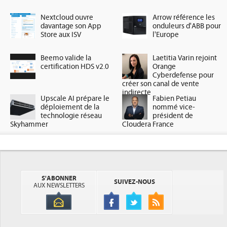
Nextcloud ouvre
Arrow référence les
davantage son App
onduleurs d'ABB pour
Store aux ISV
l'Europe
Beemo valide la
Laetitia Varin rejoint
certification HDS v2.0
Orange
Cyberdefense pour
créer son canal de vente
indirecte
Upscale AI prépare le
Fabien Petiau
déploiement de la
nommé vice-
technologie réseau
président de
Skyhammer
Cloudera France
S'ABONNER
SUIVEZ-NOUS
AUX NEWSLETTERS