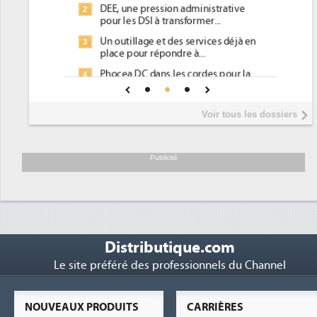
DEE, une pression administrative
2
pour les DSI à transformer...
Un outillage et des services déjà en
3
place pour répondre à...
Phocea DC dans les cordes pour la
4
DEE
Interview de Fabrice Coquio,
5
Voir tous les dossiers
président de Digital Realty...
Trimestriels IBM : L'activité logicielle
6
soutient les...
Publicité
Distributique.com
Le site préféré des professionnels du Channel
NOUVEAUX PRODUITS
CARRIÈRES