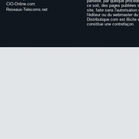
partielle, par quelque procéd
CIO-Online.com
ce soit, des pages publiées 
Reseaux-Telecoms.net
site, faite sans l'autorisation
l'éditeur ou du webmaster du 
Distributique.com est illicite 
constitue une contrefaçon.