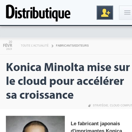
Connexion
20
FÉVR
TOUTE L'ACTUALITÉ
FABRICANTS/EDITEURS
2023
Konica Minolta mise sur
le cloud pour accélérer
sa croissance
Inscription
STRATÉGIE
,
CLOUD COMPU
Le fabricant japonais
d'imprimantes Konica