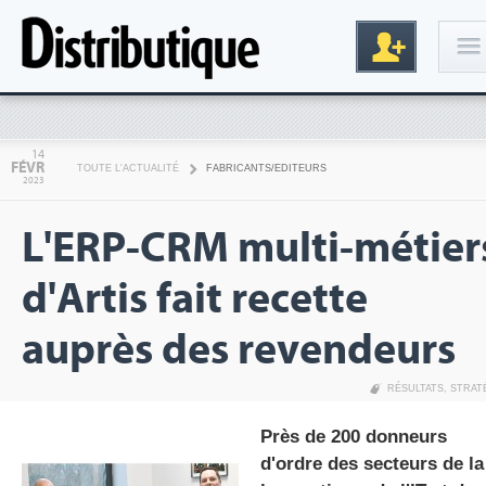
Connexion
14
FÉVR
TOUTE L'ACTUALITÉ
FABRICANTS/EDITEURS
2023
L'ERP-CRM multi-métier
d'Artis fait recette
auprès des revendeurs
Inscription
RÉSULTATS
,
STRAT
Près de 200 donneurs
d'ordre des secteurs de la