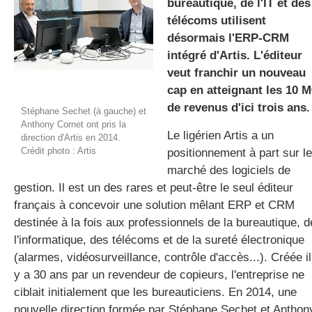
bureautique, de l'IT et des
télécoms utilisent
désormais l'ERP-CRM
gratuite
intégré d'Artis. L'éditeur
veut franchir un nouveau
cap en atteignant les 10 M
de revenus d'ici trois ans.
Stéphane Sechet (à gauche) et
Anthony Cornet ont pris la
Le ligérien Artis a un
direction d'Artis en 2014.
Crédit photo : Artis
positionnement à part sur le
marché des logiciels de
gestion. Il est un des rares et peut-être le seul éditeur
français à concevoir une solution mêlant ERP et CRM
destinée à la fois aux professionnels de la bureautique, d
l'informatique, des télécoms et de la sureté électronique
(alarmes, vidéosurveillance, contrôle d'accès...). Créée il
y a 30 ans par un revendeur de copieurs, l'entreprise ne
ciblait initialement que les bureauticiens. En 2014, une
nouvelle direction formée par Stéphane Sechet et Anthon