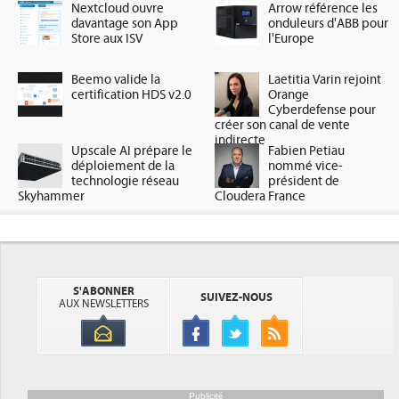
Nextcloud ouvre
Arrow référence les
davantage son App
onduleurs d'ABB pour
Store aux ISV
l'Europe
Beemo valide la
Laetitia Varin rejoint
certification HDS v2.0
Orange
Cyberdefense pour
créer son canal de vente
indirecte
Upscale AI prépare le
Fabien Petiau
déploiement de la
nommé vice-
technologie réseau
président de
Skyhammer
Cloudera France
S'ABONNER
SUIVEZ-NOUS
AUX NEWSLETTERS
Publicité