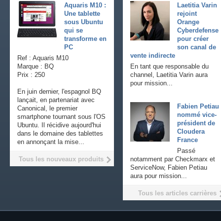
Aquaris M10 :
Laetitia Varin
Une tablette
rejoint
sous Ubuntu
Orange
qui se
Cyberdefense
transforme en
pour créer
PC
son canal de
vente indirecte
Ref : Aquaris M10
Marque : BQ
En tant que responsable du
Prix : 250
channel, Laetitia Varin aura
pour mission...
En juin dernier, l'espagnol BQ
lançait, en partenariat avec
Fabien Petiau
Canonical, le premier
nommé vice-
smartphone tournant sous l'OS
président de
Ubuntu. Il récidive aujourd'hui
Cloudera
dans le domaine des tablettes
France
en annonçant la mise...
Passé
Tous les nouveaux produits
notamment par Checkmarx et
ServiceNow, Fabien Petiau
aura pour mission...
Tous les articles carrières