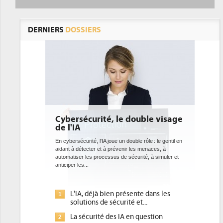
DERNIERS
DOSSIERS
 le double visage
DEE: l'efficacité énergétique
bientôt une obligation pour les
datacenters
e un double rôle : le gentil en
révenir les menaces, à
Des datacenters plus durables et plus efficaces, c'est
s de sécurité, à simuler et
ce que recherchent les pouvoirs publics européens
avec la mise en oeuvre de la nouvelle Directive sur
l'efficacité...
n présente dans les
Qu'est-ce que la DEE (directive
1
curité et...
d'efficacité énergétique) ?
s IA en question
DEE, une pression administrative
2