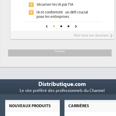
pour les DSI à transformer...
A par l'IA
Un outillage et des services déjà en
3
é : un défi crucial
place pour répondre à...
prises
Phocea DC dans les cordes pour la
4
fiance pour une IA
DEE
Interview de Fabrice Coquio,
5
Voir tous les dossiers
président de Digital Realty...
Trimestriels IBM : L'activité logicielle
6
soutient les...
Publicité
Distributique.com
Le site préféré des professionnels du Channel
NOUVEAUX PRODUITS
CARRIÈRES