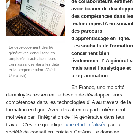
de collaborateurs estimen
avoir besoin de développe
des compétences dans le
gratuite
technologies IA en suivan
des parcours
d'apprentissage en ligne.
Les souhaits de formation
Le développement des IA
concernent bien
génératives conduisent les
employés à actualiser leurs
évidemment l'IA générativ
connaissances dans les data
mais aussi l'analytique et 
et la programmation. (Crédit:
programmation.
Unsplash)
En France, une majorité
d'employés ressentent le besoin de développer leurs
compétences dans les technologies d'IA au travers de la
formation en ligne. Avec des attentes particulièrement
motivées par l'intégration de l'IA générative dans leur
travail. C'est ce qu'indique
une étude réalisée
par la
société de conseil en logiciels GetApp. Le domaine