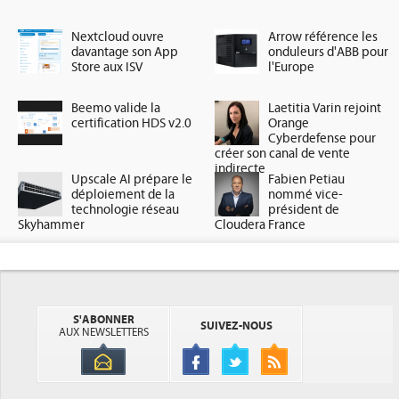
Nextcloud ouvre
Arrow référence les
davantage son App
onduleurs d'ABB pour
Store aux ISV
l'Europe
Beemo valide la
Laetitia Varin rejoint
certification HDS v2.0
Orange
Cyberdefense pour
créer son canal de vente
indirecte
Upscale AI prépare le
Fabien Petiau
déploiement de la
nommé vice-
technologie réseau
président de
Skyhammer
Cloudera France
S'ABONNER
SUIVEZ-NOUS
AUX NEWSLETTERS