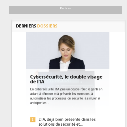
Publicité
DERNIERS
DOSSIERS
e visage
DEE: l'efficacité énergétique
bientôt une obligation pour les
datacenters
: le gentil en
ces, à
Des datacenters plus durables et plus efficaces, c'est
à simuler et
ce que recherchent les pouvoirs publics européens
avec la mise en oeuvre de la nouvelle Directive sur
l'efficacité...
ans les
Qu'est-ce que la DEE (directive
1
d'efficacité énergétique) ?