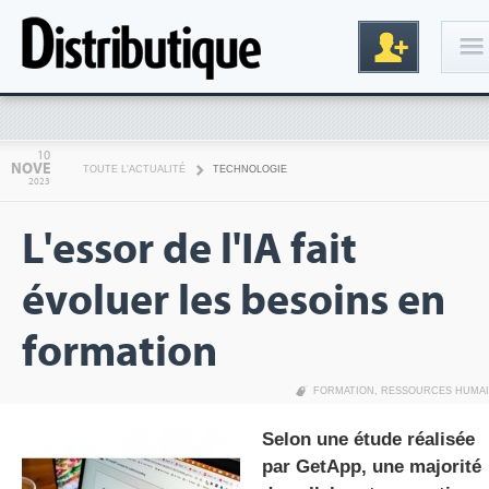
Connexion
10
NOVE
TOUTE L'ACTUALITÉ
TECHNOLOGIE
2023
L'essor de l'IA fait
évoluer les besoins en
formation
Inscription
FORMATION
,
RESSOURCES HUMA
Selon une étude réalisée
par GetApp, une majorité