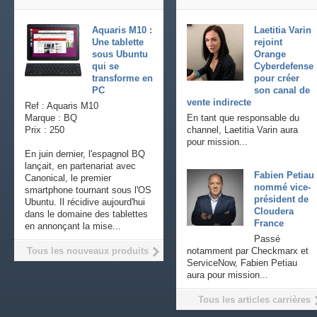
Aquaris M10 :
Laetitia Varin
Une tablette
rejoint
sous Ubuntu
Orange
qui se
Cyberdefense
transforme en
pour créer
PC
son canal de
vente indirecte
Ref : Aquaris M10
Marque : BQ
En tant que responsable du
Prix : 250
channel, Laetitia Varin aura
pour mission...
En juin dernier, l'espagnol BQ
lançait, en partenariat avec
Fabien Petiau
Canonical, le premier
nommé vice-
smartphone tournant sous l'OS
président de
Ubuntu. Il récidive aujourd'hui
Cloudera
dans le domaine des tablettes
France
en annonçant la mise...
Passé
Tous les nouveaux produits
notamment par Checkmarx et
ServiceNow, Fabien Petiau
aura pour mission...
Tous les articles carrières