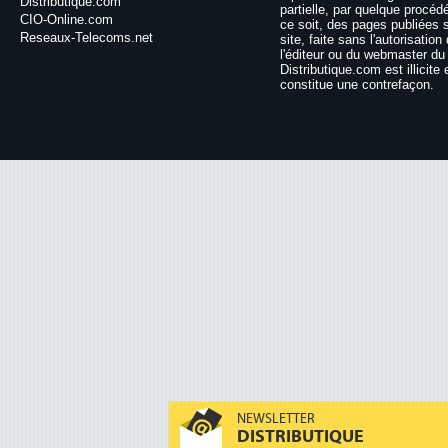
Distributique.com
partielle, par quelque procéd
CIO-Online.com
ce soit, des pages publiées 
Reseaux-Telecoms.net
site, faite sans l'autorisation
l'éditeur ou du webmaster du 
Distributique.com est illicite 
constitue une contrefaçon.
NEWSLETTER
DISTRIBUTIQUE