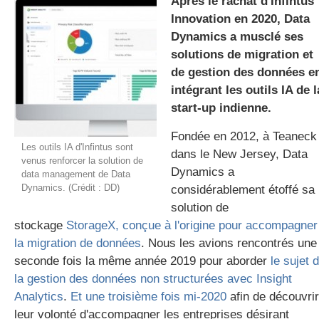
Après le rachat d'Infintus
Innovation en 2020, Data
Dynamics a musclé ses
gratuite
solutions de migration et
de gestion des données e
intégrant les outils IA de l
start-up indienne.
Fondée en 2012, à Teaneck
Les outils IA d'Infintus sont
dans le New Jersey, Data
venus renforcer la solution de
Dynamics a
data management de Data
Dynamics. (Crédit : DD)
considérablement étoffé sa
solution de
stockage
StorageX, conçue à l'origine pour accompagner
la migration de données
. Nous les avions rencontrés une
seconde fois la même année 2019 pour aborder
le sujet 
la gestion des données non structurées avec Insight
Analytics
.
Et une troisième fois mi-2020
afin de découvrir
leur volonté d'accompagner les entreprises désirant