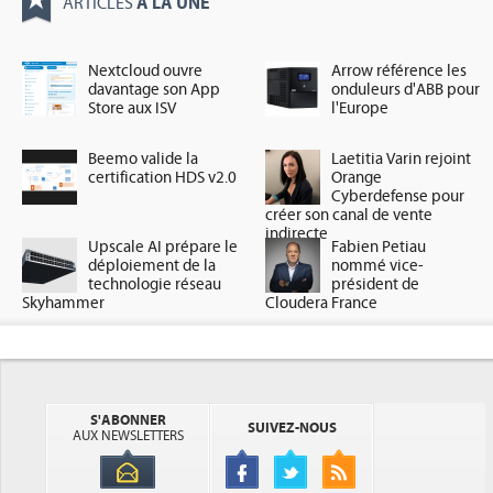
À LA UNE
ARTICLES
Nextcloud ouvre
Arrow référence les
davantage son App
onduleurs d'ABB pour
Store aux ISV
l'Europe
Beemo valide la
Laetitia Varin rejoint
certification HDS v2.0
Orange
Cyberdefense pour
créer son canal de vente
indirecte
Upscale AI prépare le
Fabien Petiau
déploiement de la
nommé vice-
technologie réseau
président de
Skyhammer
Cloudera France
S'ABONNER
SUIVEZ-NOUS
AUX NEWSLETTERS