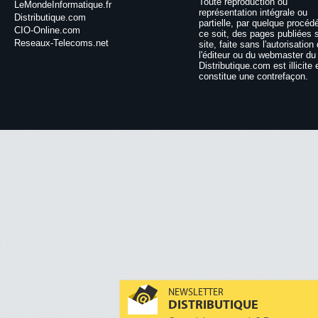
Toute reproduction ou
LeMondeInformatique.fr
représentation intégrale ou
Distributique.com
partielle, par quelque procéd
CIO-Online.com
ce soit, des pages publiées 
Reseaux-Telecoms.net
site, faite sans l'autorisation
l'éditeur ou du webmaster du 
Distributique.com est illicite 
constitue une contrefaçon.
NEWSLETTER
DISTRIBUTIQUE