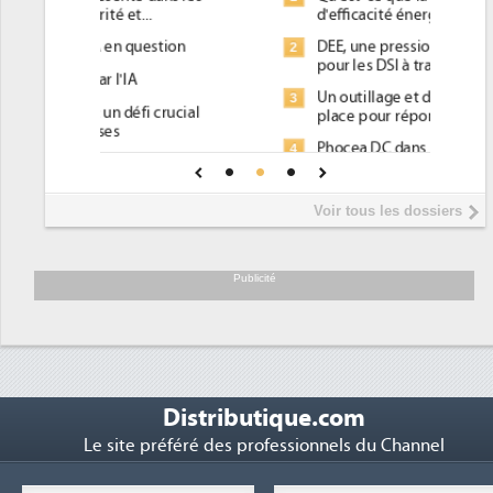
d'efficacité énergétique) ?
DEE, une pression administrative
2
pour les DSI à transformer...
Un outillage et des services déjà en
3
place pour répondre à...
Phocea DC dans les cordes pour la
4
DEE
Interview de Fabrice Coquio,
5
Voir tous les dossiers
président de Digital Realty...
Trimestriels IBM : L'activité logicielle
6
soutient les...
Publicité
Distributique.com
Le site préféré des professionnels du Channel