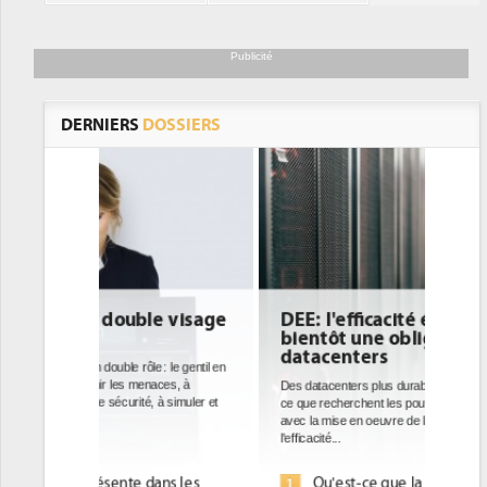
Publicité
DERNIERS
DOSSIERS
DEE: l'efficacité énergétique
bientôt une obligation pour les
datacenters
Des datacenters plus durables et plus efficaces, c'est
ce que recherchent les pouvoirs publics européens
avec la mise en oeuvre de la nouvelle Directive sur
l'efficacité...
Qu'est-ce que la DEE (directive
1