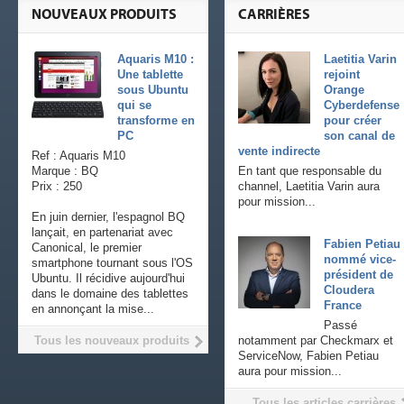
NOUVEAUX PRODUITS
CARRIÈRES
Aquaris M10 :
Laetitia Varin
Une tablette
rejoint
sous Ubuntu
Orange
qui se
Cyberdefense
transforme en
pour créer
PC
son canal de
vente indirecte
Ref : Aquaris M10
Marque : BQ
En tant que responsable du
Prix : 250
channel, Laetitia Varin aura
pour mission...
En juin dernier, l'espagnol BQ
lançait, en partenariat avec
Fabien Petiau
Canonical, le premier
nommé vice-
smartphone tournant sous l'OS
président de
Ubuntu. Il récidive aujourd'hui
Cloudera
dans le domaine des tablettes
France
en annonçant la mise...
Passé
Tous les nouveaux produits
notamment par Checkmarx et
ServiceNow, Fabien Petiau
aura pour mission...
Tous les articles carrières