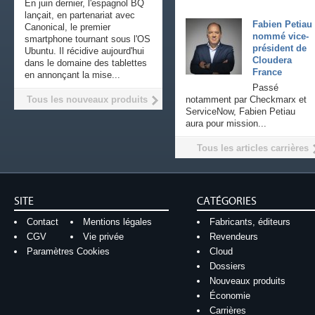
En juin dernier, l'espagnol BQ
lançait, en partenariat avec
Fabien Petiau
Canonical, le premier
nommé vice-
smartphone tournant sous l'OS
président de
Ubuntu. Il récidive aujourd'hui
Cloudera
dans le domaine des tablettes
France
en annonçant la mise...
Passé
Tous les nouveaux produits
notamment par Checkmarx et
ServiceNow, Fabien Petiau
aura pour mission...
Tous les articles carrières
SITE
CATÉGORIES
Contact
Mentions légales
Fabricants, éditeurs
CGV
Vie privée
Revendeurs
Paramètres Cookies
Cloud
Dossiers
Nouveaux produits
Économie
Carrières