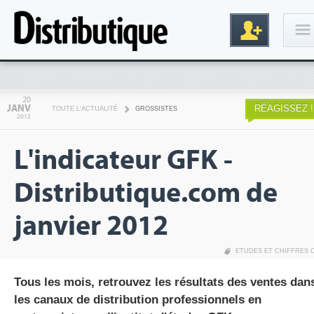
Connexion
20
JANV
RÉAGISSEZ !
TOUTE L'ACTUALITÉ
GROSSISTES
2012
L'indicateur GFK -
Distributique.com de
janvier 2012
Inscription
ETUDES ET CHIFFRES 
Tous les mois, retrouvez les résultats des ventes dan
les canaux de distribution professionnels en