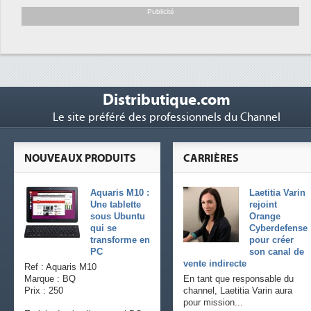
soutient les...
Publicité
Distributique.com
Le site préféré des professionnels du Channel
NOUVEAUX PRODUITS
CARRIÈRES
Aquaris M10 :
Laetitia Varin
Une tablette
rejoint
sous Ubuntu
Orange
qui se
Cyberdefense
transforme en
pour créer
PC
son canal de
vente indirecte
Ref : Aquaris M10
Marque : BQ
En tant que responsable du
Prix : 250
channel, Laetitia Varin aura
pour mission...