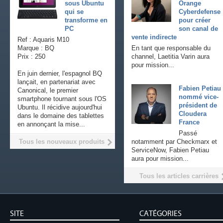
sous Ubuntu
Orange
qui se
Cyberdefense
transforme en
pour créer
PC
son canal de
vente indirecte
Ref : Aquaris M10
Marque : BQ
En tant que responsable du
Prix : 250
channel, Laetitia Varin aura
pour mission...
En juin dernier, l'espagnol BQ
lançait, en partenariat avec
Fabien Petiau
Canonical, le premier
nommé vice-
smartphone tournant sous l'OS
président de
Ubuntu. Il récidive aujourd'hui
Cloudera
dans le domaine des tablettes
France
en annonçant la mise...
Passé
Tous les nouveaux produits
notamment par Checkmarx et
ServiceNow, Fabien Petiau
aura pour mission...
Tous les articles carrières
SITE
CATÉGORIES