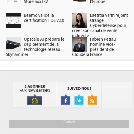
Store aux ISV
l'Europe
Beemo valide la
Laetitia Varin rejoint
certification HDS v2.0
Orange
Cyberdefense pour
créer son canal de vente
indirecte
Upscale AI prépare le
Fabien Petiau
déploiement de la
nommé vice-
technologie réseau
président de
Skyhammer
Cloudera France
S'ABONNER
SUIVEZ-NOUS
AUX NEWSLETTERS
Publicité