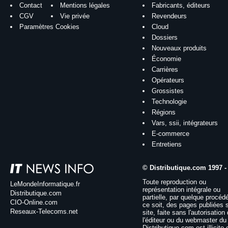
Contact
Mentions légales
Fabricants, éditeurs
CGV
Vie privée
Revendeurs
Paramètres Cookies
Cloud
Dossiers
Nouveaux produits
Économie
Carrières
Opérateurs
Grossistes
Technologie
Régions
Vars, ssii, intégrateurs
E-commerce
Entretiens
© Distributique.com 1997 -
Toute reproduction ou
LeMondeInformatique.fr
représentation intégrale ou
Distributique.com
partielle, par quelque procéd
CIO-Online.com
ce soit, des pages publiées 
Reseaux-Telecoms.net
site, faite sans l'autorisation
l'éditeur ou du webmaster du 
Distributique.com est illicite 