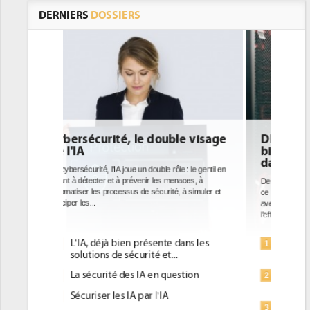
DERNIERS
DOSSIERS
DEE: l'efficacité énergétique
bientôt une obligation pour les
datacenters
Des datacenters plus durables et plus efficaces, c'est
ce que recherchent les pouvoirs publics européens
avec la mise en oeuvre de la nouvelle Directive sur
l'efficacité...
Qu'est-ce que la DEE (directive
1
d'efficacité énergétique) ?
DEE, une pression administrative
2
pour les DSI à transformer...
Un outillage et des services déjà en
3