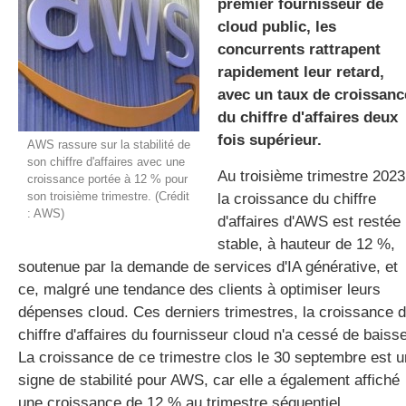
premier fournisseur de
cloud public, les
concurrents rattrapent
gratuite
rapidement leur retard,
avec un taux de croissanc
du chiffre d'affaires deux
fois supérieur.
AWS rassure sur la stabilité de
son chiffre d'affaires avec une
Au troisième trimestre 2023
croissance portée à 12 % pour
son troisième trimestre. (Crédit
la croissance du chiffre
: AWS)
d'affaires d'AWS est restée
stable, à hauteur de 12 %,
soutenue par la demande de services d'IA générative, et
ce, malgré une tendance des clients à optimiser leurs
dépenses cloud. Ces derniers trimestres, la croissance 
chiffre d'affaires du fournisseur cloud n'a cessé de baisse
La croissance de ce trimestre clos le 30 septembre est u
signe de stabilité pour AWS, car elle a également affiché
une croissance de 12 % au trimestre séquentiel