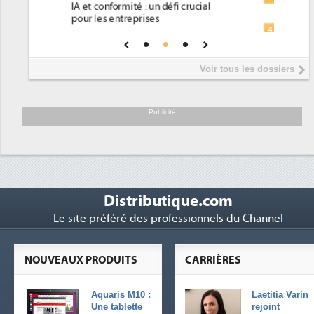
place pour répondre à...
Phocea DC dans les cordes pour la
4
DEE
Interview de Fabrice Coquio,
5
Voir tous les dossiers
président de Digital Realty...
Trimestriels IBM : L'activité logicielle
6
soutient les...
Publicité
Distributique.com
Le site préféré des professionnels du Channel
NOUVEAUX PRODUITS
CARRIÈRES
Aquaris M10 :
Laetitia Varin
Une tablette
rejoint