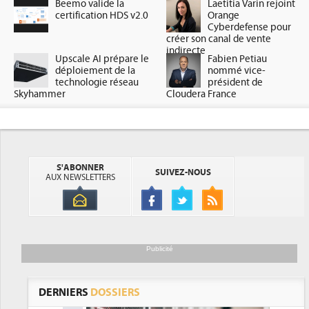
Beemo valide la
Laetitia Varin rejoint
certification HDS v2.0
Orange
Cyberdefense pour
créer son canal de vente
indirecte
Upscale AI prépare le
Fabien Petiau
déploiement de la
nommé vice-
technologie réseau
président de
Skyhammer
Cloudera France
S'ABONNER
SUIVEZ-NOUS
AUX NEWSLETTERS
Publicité
DERNIERS
DOSSIERS