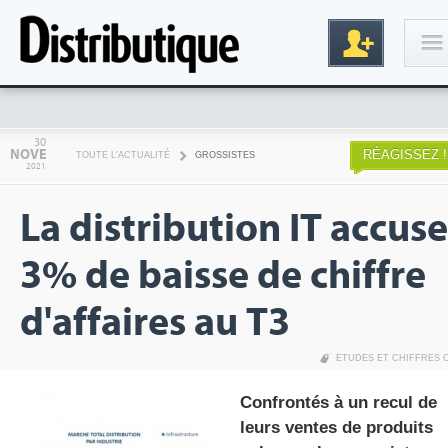
Connexion
30
NOVE
RÉAGISSEZ !
TOUTE L'ACTUALITÉ
GROSSISTES
2021
La distribution IT accuse
3% de baisse de chiffre
d'affaires au T3
Inscription
ETUDES ET CHIFFRES 
Confrontés à un recul de
leurs ventes de produits