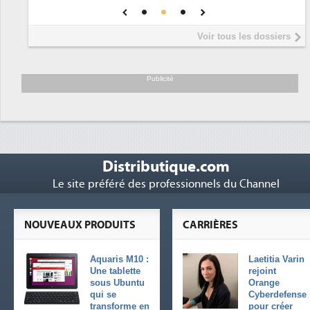
DEE
Interview de Fabrice Coquio,
5
Voir tous les dossiers
président de Digital Realty...
Trimestriels IBM : L'activité logicielle
6
soutient les...
Publicité
Distributique.com
Le site préféré des professionnels du Channel
NOUVEAUX PRODUITS
CARRIÈRES
Aquaris M10 :
Laetitia Varin
Une tablette
rejoint
sous Ubuntu
Orange
qui se
Cyberdefense
transforme en
pour créer