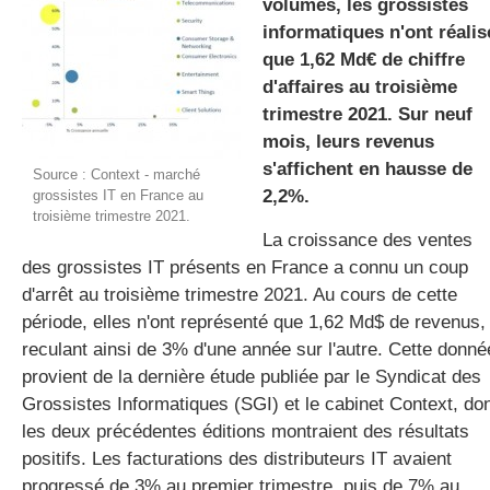
volumes, les grossistes
informatiques n'ont réalis
que 1,62 Md€ de chiffre
gratuite
d'affaires au troisième
trimestre 2021. Sur neuf
mois, leurs revenus
s'affichent en hausse de
Source : Context - marché
2,2%.
grossistes IT en France au
troisième trimestre 2021.
La croissance des ventes
des grossistes IT présents en France a connu un coup
d'arrêt au troisième trimestre 2021. Au cours de cette
période, elles n'ont représenté que 1,62 Md$ de revenus,
reculant ainsi de 3% d'une année sur l'autre. Cette donné
provient de la dernière étude publiée par le Syndicat des
Grossistes Informatiques (SGI) et le cabinet Context, do
les deux précédentes éditions montraient des résultats
positifs. Les facturations des distributeurs IT avaient
progressé de 3% au premier trimestre, puis de 7% au