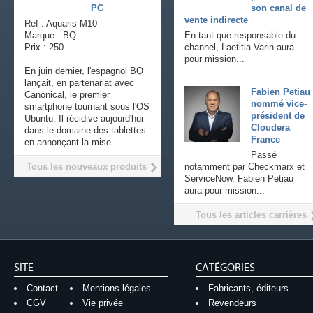
PC
son canal de
vente indirecte
Ref : Aquaris M10
Marque : BQ
En tant que responsable du
Prix : 250
channel, Laetitia Varin aura
pour mission...
En juin dernier, l'espagnol BQ
lançait, en partenariat avec
Fabien Petiau
Canonical, le premier
nommé vice-
smartphone tournant sous l'OS
président de
Ubuntu. Il récidive aujourd'hui
Cloudera
dans le domaine des tablettes
France
en annonçant la mise...
Passé
Tous les nouveaux produits
notamment par Checkmarx et
ServiceNow, Fabien Petiau
aura pour mission...
Tous les articles carrières
SITE
CATÉGORIES
Contact
Mentions légales
Fabricants, éditeurs
CGV
Vie privée
Revendeurs