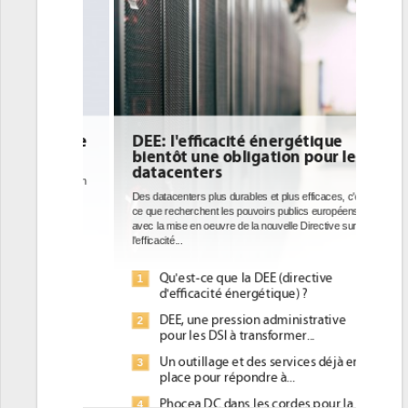
DEE: l'efficacité énergétique
bientôt une obligation pour les
datacenters
Des datacenters plus durables et plus efficaces, c'est
ce que recherchent les pouvoirs publics européens
avec la mise en oeuvre de la nouvelle Directive sur
l'efficacité...
Qu'est-ce que la DEE (directive
1
d'efficacité énergétique) ?
DEE, une pression administrative
2
pour les DSI à transformer...
Un outillage et des services déjà en
3
place pour répondre à...
Phocea DC dans les cordes pour la
4