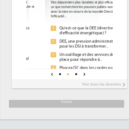
Des datacenters plus durables et plus efficaces, c'est
ce que recherchent les pouvoirs publics européens
avec la mise en oeuvre de la nouvelle Directive sur
l'efficacité...
Qu'est-ce que la DEE (directive
1
d'efficacité énergétique) ?
DEE, une pression administrative
2
pour les DSI à transformer...
Un outillage et des services déjà en
3
place pour répondre à...
Phocea DC dans les cordes pour la
4
DEE
Interview de Fabrice Coquio,
5
Voir tous les dossiers
président de Digital Realty...
Trimestriels IBM : L'activité logicielle
6
soutient les...
Publicité