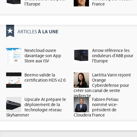
l'Europe
France
À LA UNE
ARTICLES
Nextcloud ouvre
Arrow référence les
davantage son App
onduleurs d'ABB pour
Store aux ISV
l'Europe
Beemo valide la
Laetitia Varin rejoint
certification HDS v2.0
Orange
Cyberdefense pour
créer son canal de vente
indirecte
Upscale AI prépare le
Fabien Petiau
déploiement de la
nommé vice-
technologie réseau
président de
Skyhammer
Cloudera France