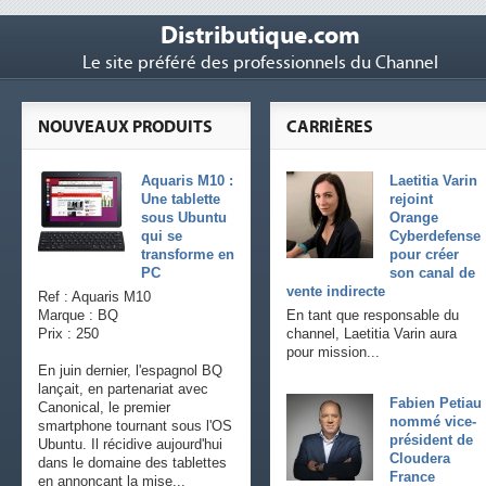
Distributique.com
Le site préféré des professionnels du Channel
NOUVEAUX PRODUITS
CARRIÈRES
Aquaris M10 :
Laetitia Varin
Une tablette
rejoint
sous Ubuntu
Orange
qui se
Cyberdefense
transforme en
pour créer
PC
son canal de
vente indirecte
Ref : Aquaris M10
Marque : BQ
En tant que responsable du
Prix : 250
channel, Laetitia Varin aura
pour mission...
En juin dernier, l'espagnol BQ
lançait, en partenariat avec
Fabien Petiau
Canonical, le premier
nommé vice-
smartphone tournant sous l'OS
président de
Ubuntu. Il récidive aujourd'hui
Cloudera
dans le domaine des tablettes
France
en annonçant la mise...