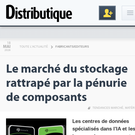
Connexion
18
MAI
TOUTE L'ACTUALITÉ
FABRICANTS/EDITEURS
2026
Le marché du stockage
rattrapé par la pénurie
de composants
Inscription
TENDANCES MARCHÉ
,
MATÉR
Les centres de données
spécialisés dans l'IA et le