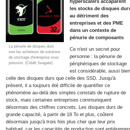
hyperscalers accaparent
les stocks de disques dur
au détriment des
gratuite
entreprises et des PME
dans un contexte de
pénurie de composants
La pénurie de disques durs
Ce n'est un secret pour
met les acheteurs de solutions
personne : la pénurie de
de stockage d'entreprise sous
pression. (Crédit Seagate)
périphériques de stockage
est considérable, aussi bie
celle des disques durs que celle des SSD. Jusqu'à
présent, il a toujours été difficile de quantifier ce
phénomène au-delà des simples constats de rupture de
stock, mais certaines entreprises communiquent
désormais des chiffres concrets. Les disques durs de
grande capacité, à partir de 18 To et plus, coûtent
désormais jusqu'à trois fois plus cher que leur prix
habituel, car les capacités de production sont entièremen