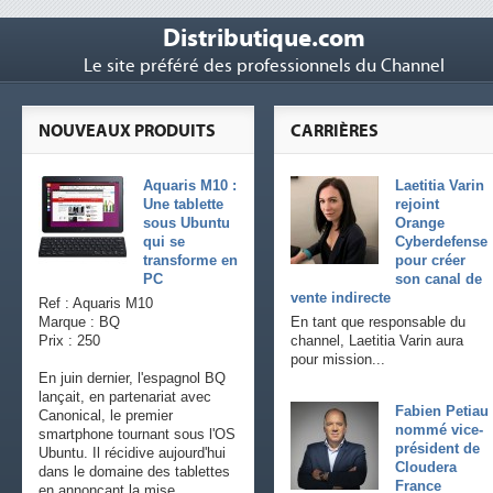
Distributique.com
Le site préféré des professionnels du Channel
NOUVEAUX PRODUITS
CARRIÈRES
Aquaris M10 :
Laetitia Varin
Une tablette
rejoint
sous Ubuntu
Orange
qui se
Cyberdefense
transforme en
pour créer
PC
son canal de
vente indirecte
Ref : Aquaris M10
Marque : BQ
En tant que responsable du
Prix : 250
channel, Laetitia Varin aura
pour mission...
En juin dernier, l'espagnol BQ
lançait, en partenariat avec
Fabien Petiau
Canonical, le premier
nommé vice-
smartphone tournant sous l'OS
président de
Ubuntu. Il récidive aujourd'hui
Cloudera
dans le domaine des tablettes
France
en annonçant la mise...