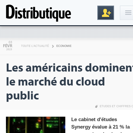
Connexion
03
FÉVR
TOUTE L'ACTUALITÉ
ECONOMIE
2023
Les américains dominen
le marché du cloud
public
Inscription
ETUDES ET CHIFFRES 
Le cabinet d'études
Synergy évalue à 21 % la