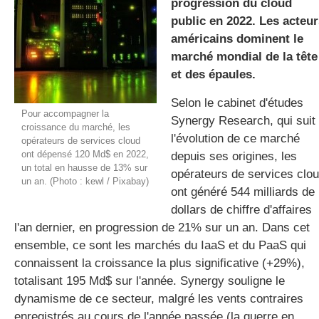
progression du cloud
public en 2022. Les acteur
américains dominent le
gratuite
marché mondial de la tête
et des épaules.
Selon le cabinet d'études
Pour accompagner la
Synergy Research, qui suit
croissance du marché, les
l'évolution de ce marché
opérateurs de services cloud
ont dépensé 120 Md$ en 2022,
depuis ses origines, les
un total en hausse de 13% sur
opérateurs de services clo
un an. (Photo : kewl / Pixabay)
ont généré 544 milliards de
dollars de chiffre d'affaires
l'an dernier, en progression de 21% sur un an. Dans cet
ensemble, ce sont les marchés du IaaS et du PaaS qui
connaissent la croissance la plus significative (+29%),
totalisant 195 Md$ sur l'année. Synergy souligne le
dynamisme de ce secteur, malgré les vents contraires
enregistrés au cours de l'année passée (la guerre en