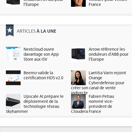
l'Europe
France
À LA UNE
ARTICLES
Nextcloud ouvre
Arrow référence les
davantage son App
onduleurs d'ABB pour
Store aux ISV
l'Europe
Beemo valide la
Laetitia Varin rejoint
certification HDS v2.0
Orange
Cyberdefense pour
créer son canal de vente
indirecte
Upscale AI prépare le
Fabien Petiau
déploiement de la
nommé vice-
technologie réseau
président de
Skyhammer
Cloudera France