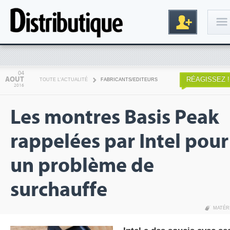
Connexion
04
AOUT
RÉAGISSEZ !
TOUTE L'ACTUALITÉ
FABRICANTS/EDITEURS
2016
Les montres Basis Peak
rappelées par Intel pour
un problème de
Inscription
surchauffe
MATÉR