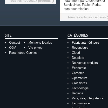
Tous les nouveaux produits
notamment par Checkmarx et
ServiceNow, Fabien Petiau
aura pour mission...
Tous les articles carrières
SITE
CATÉGORIES
Contact
Mentions légales
Fabricants, éditeurs
CGV
Vie privée
Revendeurs
Paramètres Cookies
Cloud
Dossiers
Nouveaux produits
Économie
Carrières
Opérateurs
Grossistes
Technologie
Régions
Vars, ssii, intégrateurs
E-commerce