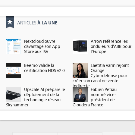
À LA UNE
ARTICLES
Nextcloud ouvre
Arrow référence les
davantage son App
onduleurs d'ABB pour
Store aux ISV
l'Europe
Beemo valide la
Laetitia Varin rejoint
certification HDS v2.0
Orange
Cyberdefense pour
créer son canal de vente
indirecte
Upscale AI prépare le
Fabien Petiau
déploiement de la
nommé vice-
technologie réseau
président de
Skyhammer
Cloudera France