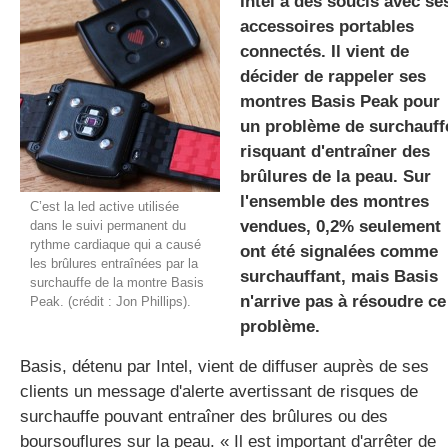
Intel a des soucis avec se
accessoires portables
connectés. Il vient de
gratuite
décider de rappeler ses
montres Basis Peak pour
un problème de surchauff
risquant d'entraîner des
brûlures de la peau. Sur
l'ensemble des montres
C’est la led active utilisée
vendues, 0,2% seulement
dans le suivi permanent du
rythme cardiaque qui a causé
ont été signalées comme
les brûlures entraînées par la
surchauffant, mais Basis
surchauffe de la montre Basis
n'arrive pas à résoudre ce
Peak. (crédit : Jon Phillips).
problème.
Basis, détenu par Intel, vient de diffuser auprès de ses
clients un message d'alerte avertissant de risques de
surchauffe pouvant entraîner des brûlures ou des
boursouflures sur la peau. « Il est important d'arrêter de