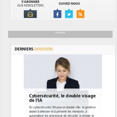
S'ABONNER
SUIVEZ-NOUS
AUX NEWSLETTERS
Publicité
DERNIERS
DOSSIERS
le visage
DEE: l'efficacité énergétique
bientôt une obligation pour les
datacenters
e : le gentil en
naces, à
Des datacenters plus durables et plus efficaces, c'est
 à simuler et
ce que recherchent les pouvoirs publics européens