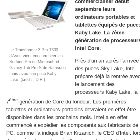
commercialiser début
septembre leurs
ordinateurs portables et
gratuite
tablettes équipés de puce
Kaby Lake. La 7ème
génération de processeur
Intel Core.
Le Transformer 3 Pro T303
d'Asus vient concurrencer les
Près d'un an après l'arrivée
Surface Pro de Microsoft et
Galaxy Tab Pro S de Samsung
des puces Sky Lake, Intel
mais avec une puce Kaby
prépare déjà la rentrée ave
Lake. (crédit : D.R.)
le lancement des
processeurs Kaby Lake, la
ème
7
génération de Core du fondeur. Les premières
tablettes et ordinateurs portables devraient en effet être
disponibles dans les prochains mois. Intel a en effet
commencé à expédier les composants aux fabricants de
PC, comme l'a indiqué Brian Krzanich, le CEO d'Intel, lor