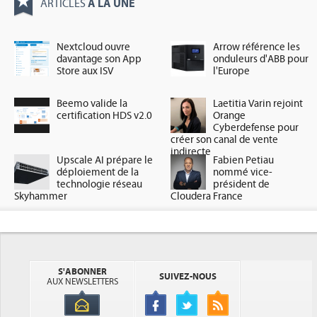
À LA UNE
ARTICLES
Nextcloud ouvre
Arrow référence les
davantage son App
onduleurs d'ABB pour
Store aux ISV
l'Europe
Beemo valide la
Laetitia Varin rejoint
certification HDS v2.0
Orange
Cyberdefense pour
créer son canal de vente
indirecte
Upscale AI prépare le
Fabien Petiau
déploiement de la
nommé vice-
technologie réseau
président de
Skyhammer
Cloudera France
S'ABONNER
SUIVEZ-NOUS
AUX NEWSLETTERS