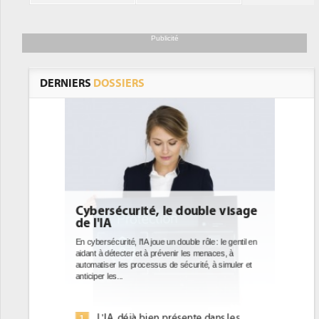
Publicité
DERNIERS
DOSSIERS
le visage
DEE: l'efficacité énergétique
bientôt une obligation pour les
datacenters
 : le gentil en
aces, à
Des datacenters plus durables et plus efficaces, c'est
à simuler et
ce que recherchent les pouvoirs publics européens
avec la mise en oeuvre de la nouvelle Directive sur
l'efficacité...
ans les
Qu'est-ce que la DEE (directive
1