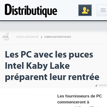
Connexion
25
JUIL
TOUTE L'ACTUALITÉ
FABRICANTS/EDITEURS
2016
Les PC avec les puces
Intel Kaby Lake
préparent leur rentrée
Inscription
MATÉR
Les fournisseurs de PC
commenceront à