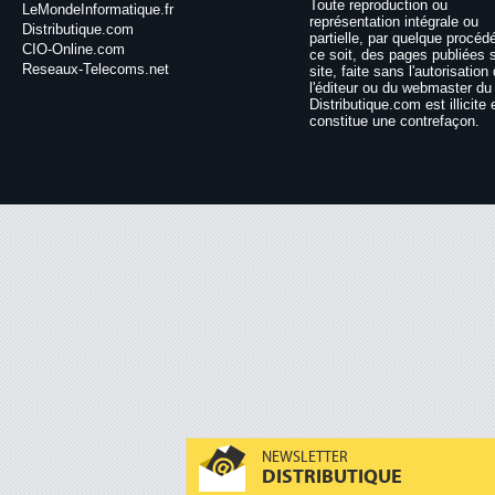
Toute reproduction ou
LeMondeInformatique.fr
représentation intégrale ou
Distributique.com
partielle, par quelque procéd
CIO-Online.com
ce soit, des pages publiées 
Reseaux-Telecoms.net
site, faite sans l'autorisation
l'éditeur ou du webmaster du 
Distributique.com est illicite 
constitue une contrefaçon.
NEWSLETTER
DISTRIBUTIQUE