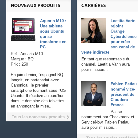
NOUVEAUX PRODUITS
CARRIÈRES
Aquaris M10 :
Laetitia Varin
Une tablette
rejoint
sous Ubuntu
Orange
qui se
Cyberdefense
transforme en
pour créer
PC
son canal de
vente indirecte
Ref : Aquaris M10
Marque : BQ
En tant que responsable du
Prix : 250
channel, Laetitia Varin aura
pour mission...
En juin dernier, l'espagnol BQ
lançait, en partenariat avec
Fabien Petiau
Canonical, le premier
nommé vice-
smartphone tournant sous l'OS
président de
Ubuntu. Il récidive aujourd'hui
Cloudera
dans le domaine des tablettes
France
en annonçant la mise...
Passé
Tous les nouveaux produits
notamment par Checkmarx et
ServiceNow, Fabien Petiau
aura pour mission...