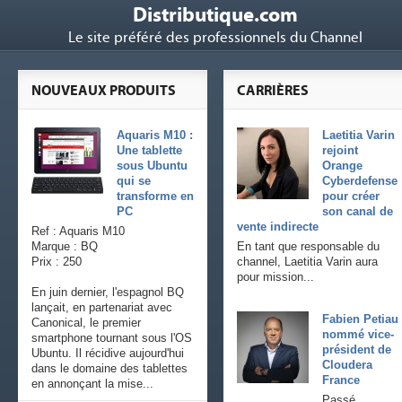
Distributique.com
Le site préféré des professionnels du Channel
NOUVEAUX PRODUITS
CARRIÈRES
Aquaris M10 :
Laetitia Varin
Une tablette
rejoint
sous Ubuntu
Orange
qui se
Cyberdefense
transforme en
pour créer
PC
son canal de
vente indirecte
Ref : Aquaris M10
Marque : BQ
En tant que responsable du
Prix : 250
channel, Laetitia Varin aura
pour mission...
En juin dernier, l'espagnol BQ
lançait, en partenariat avec
Fabien Petiau
Canonical, le premier
nommé vice-
smartphone tournant sous l'OS
président de
Ubuntu. Il récidive aujourd'hui
Cloudera
dans le domaine des tablettes
France
en annonçant la mise...
Passé