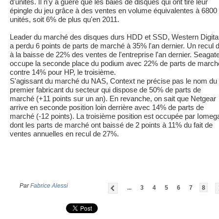
d'unités. Il n'y a guère que les baies de disques qui ont tiré leur
épingle du jeu grâce à des ventes en volume équivalentes à 6800
unités, soit 6% de plus qu'en 2011.
Leader du marché des disques durs HDD et SSD, Western Digita
a perdu 6 points de parts de marché à 35% l'an dernier. Un recul 
à la baisse de 22% des ventes de l'entreprise l'an dernier. Seagat
occupe la seconde place du podium avec 22% de parts de march
contre 14% pour HP, le troisième.
S'agissant du marché du NAS, Context ne précise pas le nom du
premier fabricant du secteur qui dispose de 50% de parts de
marché (+11 points sur un an). En revanche, on sait que Netgear
arrive en seconde position loin derrière avec 14% de parts de
marché (-12 points). La troisième position est occupée par Iomeg
dont les parts de marché ont baissé de 2 points à 11% du fait de
ventes annuelles en recul de 27%.
Par
Fabrice Alessi
...
3
4
5
6
7
8