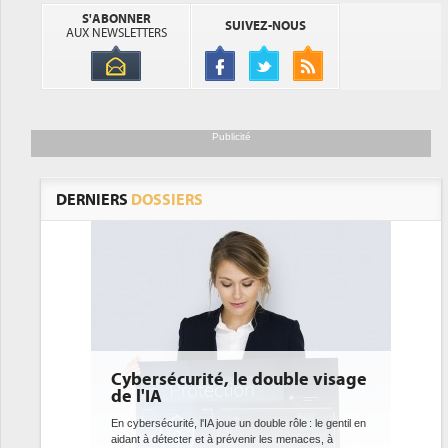
S'ABONNER
SUIVEZ-NOUS
AUX NEWSLETTERS
Publicité
DERNIERS
DOSSIERS
uble visage
DEE: l'efficacité énergétique
bientôt une obligation pour les
datacenters
 rôle : le gentil en
s menaces, à
Des datacenters plus durables et plus efficaces, c'est