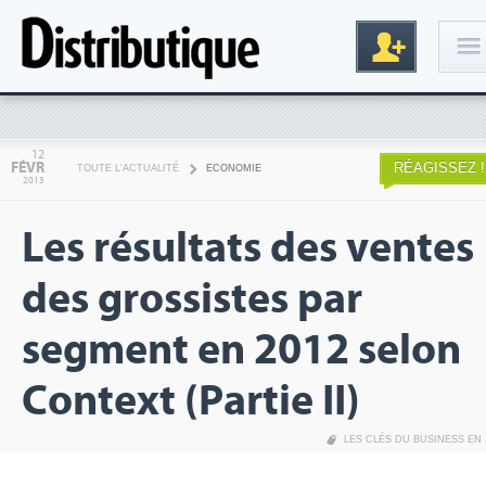
Connexion
12
FÉVR
RÉAGISSEZ !
TOUTE L'ACTUALITÉ
ECONOMIE
2013
Les résultats des ventes
des grossistes par
segment en 2012 selon
Inscription
Context (Partie II)
LES CLÉS DU BUSINESS EN 