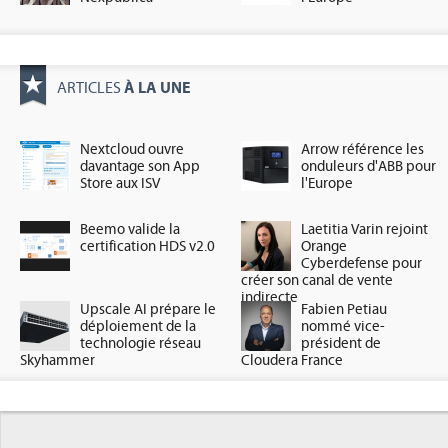
À LA UNE
ARTICLES
Nextcloud ouvre
Arrow référence les
davantage son App
onduleurs d'ABB pour
Store aux ISV
l'Europe
Beemo valide la
Laetitia Varin rejoint
certification HDS v2.0
Orange
Cyberdefense pour
créer son canal de vente
indirecte
Upscale AI prépare le
Fabien Petiau
déploiement de la
nommé vice-
technologie réseau
président de
Skyhammer
Cloudera France