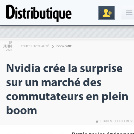
Connexion
19
JUIN
TOUTE L'ACTUALITÉ
ECONOMIE
2025
Nvidia crée la surprise
sur un marché des
commutateurs en plein
Inscription
boom
ETUDES ET CHIFFRES 