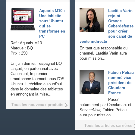
Aquaris M10 :
Laetitia Varin
Une tablette
rejoint
sous Ubuntu
Orange
qui se
Cyberdefense
transforme en
pour créer
PC
son canal de
vente indirecte
Ref : Aquaris M10
Marque : BQ
En tant que responsable du
Prix : 250
channel, Laetitia Varin aura
pour mission...
En juin dernier, l'espagnol BQ
lançait, en partenariat avec
Fabien Petiau
Canonical, le premier
nommé vice-
smartphone tournant sous l'OS
président de
Ubuntu. Il récidive aujourd'hui
Cloudera
dans le domaine des tablettes
France
en annonçant la mise...
Passé
Tous les nouveaux produits
notamment par Checkmarx et
ServiceNow, Fabien Petiau
aura pour mission...
Tous les articles carrières