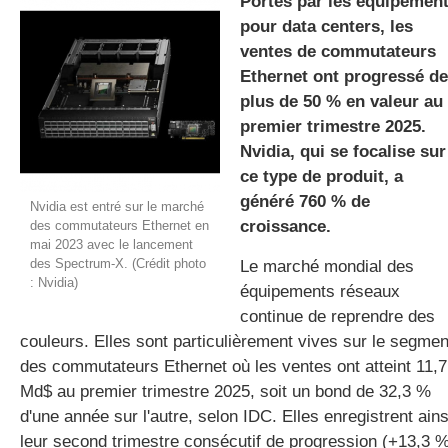
Portés par les équipemen
pour data centers, les
ventes de commutateurs
gratuite
Ethernet ont progressé de
plus de 50 % en valeur au
premier trimestre 2025.
Nvidia, qui se focalise sur
ce type de produit, a
généré 760 % de
Nvidia est entré sur le marché
croissance.
des commutateurs Ethernet en
mai 2023 avec le lancement
des Spectrum-X. (Crédit photo
Le marché mondial des
: Nvidia)
équipements réseaux
continue de reprendre des
couleurs. Elles sont particulièrement vives sur le segmen
des commutateurs Ethernet où les ventes ont atteint 11,7
Md$ au premier trimestre 2025, soit un bond de 32,3 %
d'une année sur l'autre, selon IDC. Elles enregistrent ains
leur second trimestre consécutif de progression (+13,3 