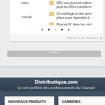
DEE, une pression administrative
2
pour les DSI à transformer...
Un outillage et des services déjà en
3
place pour répondre à...
Phocea DC dans les cordes pour la
4
DEE
Interview de Fabrice Coquio,
5
Voir tous les dossiers
président de Digital Realty...
Trimestriels IBM : L'activité logicielle
6
soutient les...
Publicité
Distributique.com
Le site préféré des professionnels du Channel
NOUVEAUX PRODUITS
CARRIÈRES