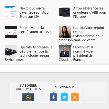
Nextcloud ouvre
Arrow référence les
davantage son App
onduleurs d'ABB pour
Store aux ISV
l'Europe
Beemo valide la
Laetitia Varin rejoint
certification HDS v2.0
Orange
Cyberdefense pour
créer son canal de vente
indirecte
Upscale AI prépare le
Fabien Petiau
déploiement de la
nommé vice-
technologie réseau
président de
Skyhammer
Cloudera France
S'ABONNER
SUIVEZ-NOUS
AUX NEWSLETTERS