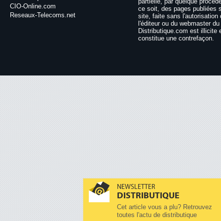
partielle, par quelque procéd
CIO-Online.com
ce soit, des pages publiées 
Reseaux-Telecoms.net
site, faite sans l'autorisation
l'éditeur ou du webmaster du 
Distributique.com est illicite 
constitue une contrefaçon.
NEWSLETTER
DISTRIBUTIQUE
Cet article vous a plu? Retrouvez
toutes l'actu de distributique