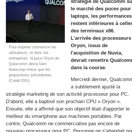
stratégie de Qualcomm su
le marché des puces pour
laptops, les performances
gratuite
restent inférieures à celle
des terminaux x86.
L'arrivée des processeurs
Oryon, issus de
Pour espérer convaincre les
l'acquisition de Nuvia,
utilisateurs, et donc les
entreprises, la puce Oryon de
devrait remettre Qualco
Qulacomm devra faire
dans la course.
beaucoup mieux que les
propositions précédentes.
Mercredi dernier, Qualcom
(Crédit IDG).
a subtilement ajusté la
stratégie marketing de son activité processeur pour PC.
D'abord, elle a baptisé son prochain CPU « Oryon ».
Ensuite, elle a affirmé que son objectif était d'apporter le
meilleur du smartphone aux machines portables. Par
contre, Qualcomm ne commercialise pas encore de
nouveau processeur pour PC. Personne ne s'attendait no