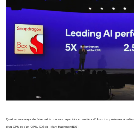
Qualcomm essaye de faire valoir que ses capacités en matière d'IA sont supérieures à celles
d'un CPU et d'un GPU. (Crédit : Mark Hachman/IDG)