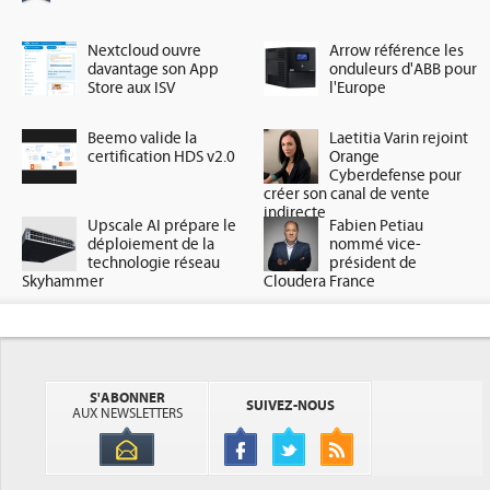
Nextcloud ouvre
Arrow référence les
davantage son App
onduleurs d'ABB pour
Store aux ISV
l'Europe
Beemo valide la
Laetitia Varin rejoint
certification HDS v2.0
Orange
Cyberdefense pour
créer son canal de vente
indirecte
Upscale AI prépare le
Fabien Petiau
déploiement de la
nommé vice-
technologie réseau
président de
Skyhammer
Cloudera France
S'ABONNER
SUIVEZ-NOUS
AUX NEWSLETTERS