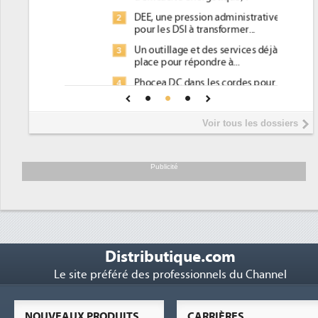
DEE, une pression administrative
2
pour les DSI à transformer...
Un outillage et des services déjà en
3
place pour répondre à...
Phocea DC dans les cordes pour la
4
DEE
Interview de Fabrice Coquio,
5
Voir tous les dossiers
président de Digital Realty...
Trimestriels IBM : L'activité logicielle
6
soutient les...
Publicité
Distributique.com
Le site préféré des professionnels du Channel
NOUVEAUX PRODUITS
CARRIÈRES