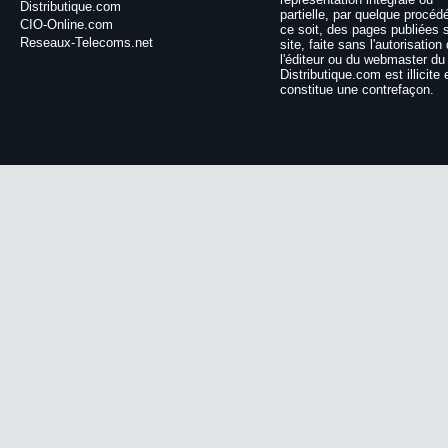
Distributique.com
partielle, par quelque procéd
CIO-Online.com
ce soit, des pages publiées 
Reseaux-Telecoms.net
site, faite sans l'autorisation
l'éditeur ou du webmaster du 
Distributique.com est illicite 
constitue une contrefaçon.