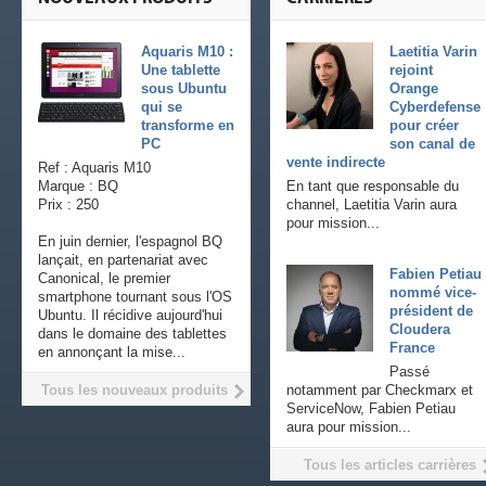
Aquaris M10 :
Laetitia Varin
Une tablette
rejoint
sous Ubuntu
Orange
qui se
Cyberdefense
transforme en
pour créer
PC
son canal de
vente indirecte
Ref : Aquaris M10
Marque : BQ
En tant que responsable du
Prix : 250
channel, Laetitia Varin aura
pour mission...
En juin dernier, l'espagnol BQ
lançait, en partenariat avec
Fabien Petiau
Canonical, le premier
nommé vice-
smartphone tournant sous l'OS
président de
Ubuntu. Il récidive aujourd'hui
Cloudera
dans le domaine des tablettes
France
en annonçant la mise...
Passé
Tous les nouveaux produits
notamment par Checkmarx et
ServiceNow, Fabien Petiau
aura pour mission...
Tous les articles carrières