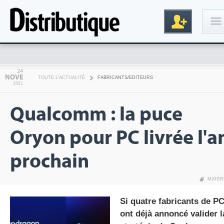
Connexion
24
NOVE
TOUTE L'ACTUALITÉ
FABRICANTS/EDITEURS
2022
Qualcomm : la puce
Oryon pour PC livrée l'a
prochain
Inscription
MATÉR
Si quatre fabricants de P
ont déjà annoncé valider l