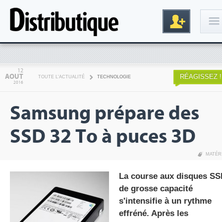
Connexion
12
AOUT
RÉAGISSEZ !
TOUTE L'ACTUALITÉ
TECHNOLOGIE
2016
Samsung prépare des
SSD 32 To à puces 3D
MATÉR
Inscription
La course aux disques S
de grosse capacité
s'intensifie à un rythme
effréné. Après les