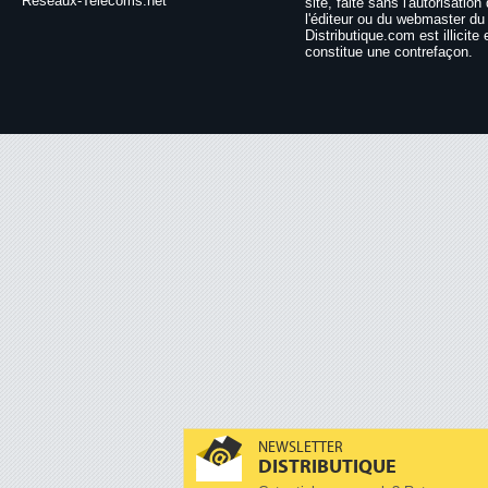
Reseaux-Telecoms.net
site, faite sans l'autorisation
l'éditeur ou du webmaster du 
Distributique.com est illicite 
constitue une contrefaçon.
NEWSLETTER
DISTRIBUTIQUE