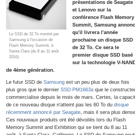
présentations de Seagate
et Lenovo sur la
conférence Flash Memory
gratuite
Summit, Samsung annon
qu'il livrera l'année
Le SSD de 32 To montré par
prochaine un disque SSD
Samsung à l'occasion de
Flash Memory Summit, à
de 32 To. Ce sera le
Santa Clara (du 8 au 11 août
premier disque SSD basé
2016).
sur la technologie V-NAN
de 4ème génération.
Le futur SSD de
Samsung
est un peu plus de deux fois
plus gros que le dernier
SSD PM1663a
que le constructe
commercialise depuis le mois de mars. Certes, la capaci
de ce nouveau disque n'atteint pas les 60 To du
disque
récemment annoncé par Seagate
, mais il sera plus dense
Ces nouveaux produits ont été dévoilés lors du Flash
Memory Summit and Exhibition qui se tient du 8 au 11
août, à Santa Clara, Californie. Le SSD de Samsung peut