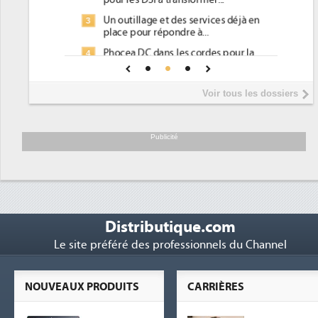
Un outillage et des services déjà en
3
place pour répondre à...
Phocea DC dans les cordes pour la
4
DEE
Interview de Fabrice Coquio,
5
Voir tous les dossiers
président de Digital Realty...
Trimestriels IBM : L'activité logicielle
6
soutient les...
Publicité
Distributique.com
Le site préféré des professionnels du Channel
NOUVEAUX PRODUITS
CARRIÈRES