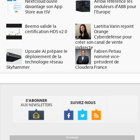
Nextcloud ouvre
Arrow référence les
davantage son App
onduleurs d'ABB pour
Store aux ISV
l'Europe
Beemo valide la
Laetitia Varin rejoint
certification HDS v2.0
Orange
Cyberdefense pour
créer son canal de vente
indirecte
Upscale AI prépare le
Fabien Petiau
déploiement de la
nommé vice-
technologie réseau
président de
Skyhammer
Cloudera France
S'ABONNER
SUIVEZ-NOUS
AUX NEWSLETTERS
Publicité