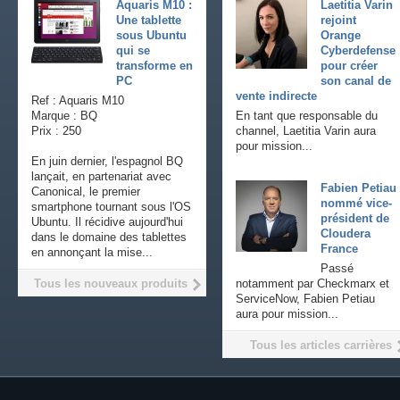
Aquaris M10 :
Laetitia Varin
Une tablette
rejoint
sous Ubuntu
Orange
qui se
Cyberdefense
transforme en
pour créer
PC
son canal de
vente indirecte
Ref : Aquaris M10
Marque : BQ
En tant que responsable du
Prix : 250
channel, Laetitia Varin aura
pour mission...
En juin dernier, l'espagnol BQ
lançait, en partenariat avec
Fabien Petiau
Canonical, le premier
nommé vice-
smartphone tournant sous l'OS
président de
Ubuntu. Il récidive aujourd'hui
Cloudera
dans le domaine des tablettes
France
en annonçant la mise...
Passé
Tous les nouveaux produits
notamment par Checkmarx et
ServiceNow, Fabien Petiau
aura pour mission...
Tous les articles carrières