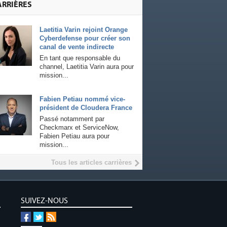
ARRIÈRES
Laetitia Varin rejoint Orange
Cyberdefense pour créer son
canal de vente indirecte
En tant que responsable du
channel, Laetitia Varin aura pour
mission...
Fabien Petiau nommé vice-
président de Cloudera France
Passé notamment par
Checkmarx et ServiceNow,
Fabien Petiau aura pour
mission...
Tous les articles carrières
SUIVEZ-NOUS