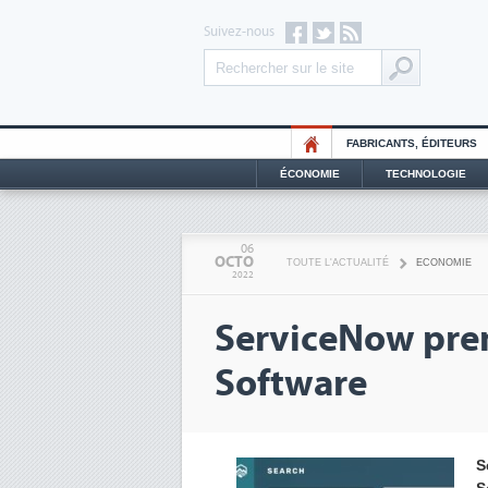
Suivez-nous
FABRICANTS, ÉDITEURS
ÉCONOMIE
TECHNOLOGIE
06
OCTO
TOUTE L'ACTUALITÉ
ECONOMIE
2022
ServiceNow pren
Software
S