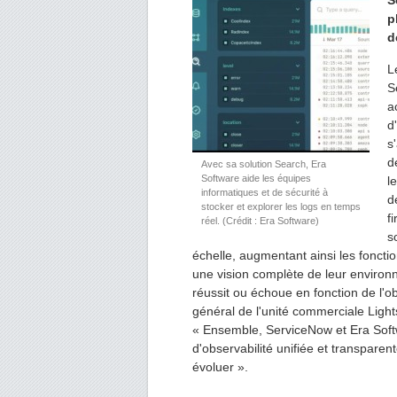
S
p
d
L
S
a
d
s
d
Avec sa solution Search, Era
Software aide les équipes
l
informatiques et de sécurité à
d
stocker et explorer les logs en temps
f
réel. (Crédit : Era Software)
s
échelle, augmentant ainsi les fonctio
une vision complète de leur environ
réussit ou échoue en fonction de l'ob
général de l'unité commerciale Ligh
« Ensemble, ServiceNow et Era Softw
d'observabilité unifiée et transpare
évoluer ».