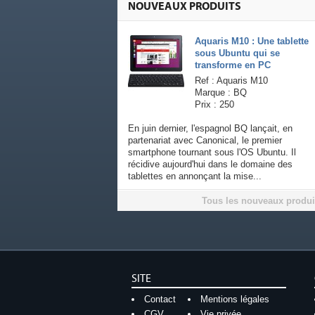
NOUVEAUX PRODUITS
Aquaris M10 : Une tablette
sous Ubuntu qui se
transforme en PC
Ref : Aquaris M10
Marque : BQ
Prix : 250
En juin dernier, l'espagnol BQ lançait, en
partenariat avec Canonical, le premier
smartphone tournant sous l'OS Ubuntu. Il
récidive aujourd'hui dans le domaine des
tablettes en annonçant la mise...
Tous les nouveaux produi
SITE
Contact
Mentions légales
CGV
Vie privée