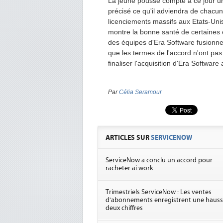
La jeune pousse compte à ce jour un
précisé ce qu'il adviendra de chacun
licenciements massifs aux Etats-Unis
montre la bonne santé de certaines 
des équipes d'Era Software fusionne
que les termes de l'accord n'ont p
finaliser l'acquisition d'Era Softwar
Par
Célia Seramour
ARTICLES SUR
SERVICENOW
ServiceNow a conclu un accord pour
racheter ai.work
Trimestriels ServiceNow : Les ventes
d'abonnements enregistrent une hauss
deux chiffres