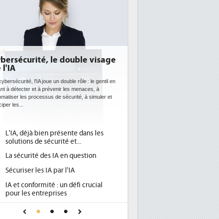
E: l'efficacité énergétique
entôt une obligation pour les
atacenters
 datacenters plus durables et plus efficaces, c'est
que recherchent les pouvoirs publics européens
c la mise en oeuvre de la nouvelle Directive sur
ficacité...
Qu'est-ce que la DEE (directive
d'efficacité énergétique) ?
DEE, une pression administrative
pour les DSI à transformer...
Un outillage et des services déjà en
place pour répondre à...
Phocea DC dans les cordes pour la
DEE