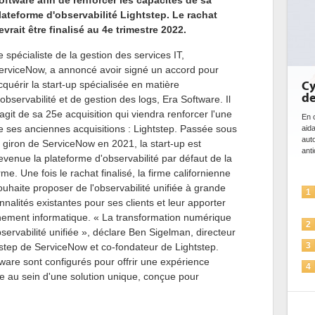
oftware afin de renforcer les capacités de sa
lateforme d'observabilité Lightstep. Le rachat
evrait être finalisé au 4e trimestre 2022.
e spécialiste de la gestion des services IT,
erviceNow, a annoncé avoir signé un accord pour
cquérir la start-up spécialisée en matière
Cybersécurité, le double visage
DE
de l'IA
bi
'observabilité et de gestion des logs, Era Software. Il
d
'agit de sa 25
e
acquisition qui viendra renforcer l'une
En cybersécurité, l'IA joue un double rôle : le gentil en
e ses anciennes acquisitions : Lightstep. Passée sous
aidant à détecter et à prévenir les menaces, à
Des
automatiser les processus de sécurité, à simuler et
ce 
e giron de ServiceNow en 2021, la start-up est
anticiper les...
ave
evenue la plateforme d'observabilité par défaut de la
l'ef
irme. Une fois le rachat finalisé, la firme californienne
ouhaite proposer de l'observabilité unifiée à grande
L'IA, déjà bien présente dans les
1
1
nnalités existantes pour ses clients et leur apporter
solutions de sécurité et...
nement informatique. « La transformation numérique
La sécurité des IA en question
2
2
servabilité unifiée », déclare Ben Sigelman, directeur
Sécuriser les IA par l'IA
tstep de ServiceNow et co-fondateur de Lightstep.
3
3
are sont configurés pour offrir une expérience
IA et conformité : un défi crucial
4
nte au sein d'une solution unique, conçue pour
pour les entreprises
4
Une IA de confiance pour une IA
5
plus sûre ?