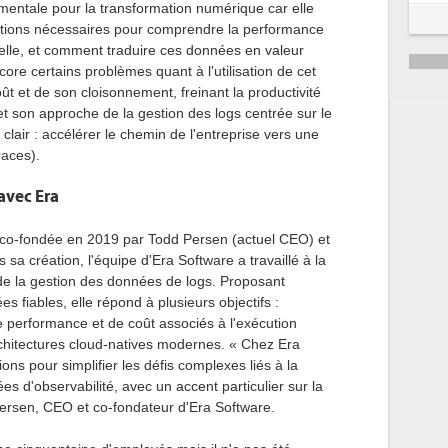
damentale pour la transformation numérique car elle
5
mations nécessaires pour comprendre la performance
helle, et comment traduire ces données en valeur
6
ore certains problèmes quant à l'utilisation de cet
oût et de son cloisonnement, freinant la productivité
 son approche de la gestion des logs centrée sur le
 clair : accélérer le chemin de l'entreprise vers une
races).
avec Era
 co-fondée en 2019 par Todd Persen (actuel CEO) et
sa création, l'équipe d'Era Software a travaillé à la
de la gestion des données de logs. Proposant
 fiables, elle répond à plusieurs objectifs :
e performance et de coût associés à l'exécution
rchitectures cloud-natives modernes. « Chez Era
ns pour simplifier les défis complexes liés à la
 d'observabilité, avec un accent particulier sur la
Persen, CEO et co-fondateur d'Era Software.