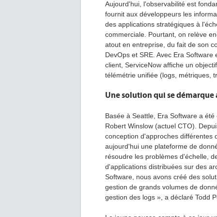
Aujourd'hui, l'observabilité est fon
fournit aux développeurs les infor
des applications stratégiques à l'éc
commerciale. Pourtant, on relève enc
atout en entreprise, du fait de son c
DevOps et SRE. Avec Era Software et
client, ServiceNow affiche un objectif
télémétrie unifiée (logs, métriques, t
Une solution qui se démarque 
Basée à Seattle, Era Software a été
Robert Winslow (actuel CTO). Depuis 
conception d'approches différentes 
aujourd'hui une plateforme de données
résoudre les problèmes d'échelle, d
d'applications distribuées sur des a
Software, nous avons créé des solutio
gestion de grands volumes de données
gestion des logs », a déclaré Todd 