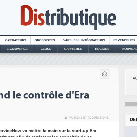
OPÉRATEURS
GROSSISTES
VARS, SSII, INTÉGRATEURS
REVENDEURS
E-COMMERCE
CLOUD
CARRIÈRES
RÉGIONS
NOUVEAU
AU
d le contrôle d'Era
FUSIONS ET ACQUISITIONS
,
DE
erviceNow va mettre la main sur la start-up Era