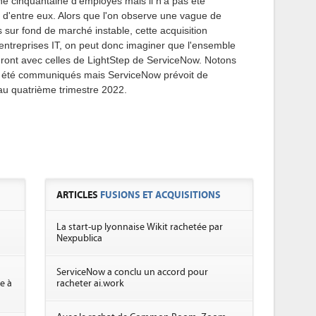
e cinquantaine d'employés mais il n'a pas été
 d'entre eux. Alors que l'on observe une vague de
 sur fond de marché instable, cette acquisition
entreprises IT, on peut donc imaginer que l'ensemble
ront avec celles de LightStep de ServiceNow. Notons
as été communiqués mais ServiceNow prévoit de
e au quatrième trimestre 2022.
ARTICLES
FUSIONS ET ACQUISITIONS
La start-up lyonnaise Wikit rachetée par
Nexpublica
ServiceNow a conclu un accord pour
e à
racheter ai.work