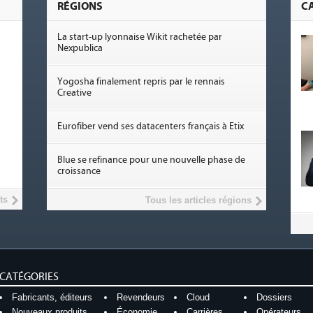
RÉGIONS
C
La start-up lyonnaise Wikit rachetée par
Nexpublica
Yogosha finalement repris par le rennais
Creative
Eurofiber vend ses datacenters français à Etix
Blue se refinance pour une nouvelle phase de
croissance
ts
Tous les articles régions
CATÉGORIES
Fabricants, éditeurs
Revendeurs
Cloud
Dossiers
Nouveaux produits
Économie
Carrières
Opérateurs