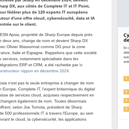
achetée par Sharp en décembre 2024, devient
harp DX, aux côtés de Complete IT et IT Point,
our fédérer plus de 120 experts IT européens
utour d'une offre cloud, cybersécurité, data et IA
entrée sur le client.
'ESN Apsia, propriété de Sharp Europe depuis près
Cy
de
e deux ans, change de nom et devient Sharp DX
vec Olivier Massonnat comme DG pour la zone
En c
rance, Italie et Espagne. Rappelons que cette société
aid
aut
e services, notamment spécialisée dans les
anti
ntégrations ERP et CRM, a été rachetée par
le
onstructeur nippon en décembre 2024
.
1
psia n'est pas la seule entreprise à changer de nom
n Europe, Complete IT, l'expert britannique du digital
2
 suisse de services cloud, acquises respectivement en
 changent également de nom. Toutes désormais
3
offrent, selon Joe Tomota, président de Sharp
4
de 500 professionnels IT à travers l'Europe, au sein
vrant le cloud, la cybersécurité, les applications
5