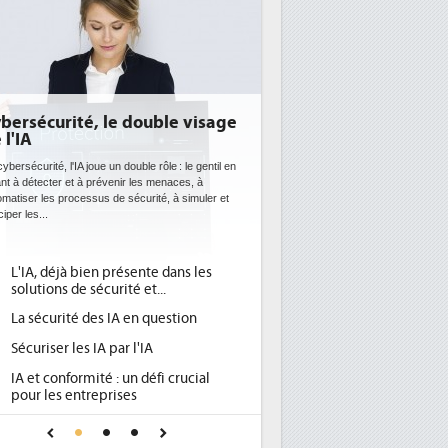
bersécurité, le double visage
 l'IA
ybersécurité, l'IA joue un double rôle : le gentil en
ant à détecter et à prévenir les menaces, à
omatiser les processus de sécurité, à simuler et
ciper les...
L'IA, déjà bien présente dans les
solutions de sécurité et...
La sécurité des IA en question
Sécuriser les IA par l'IA
IA et conformité : un défi crucial
pour les entreprises
Une IA de confiance pour une IA
plus sûre ?