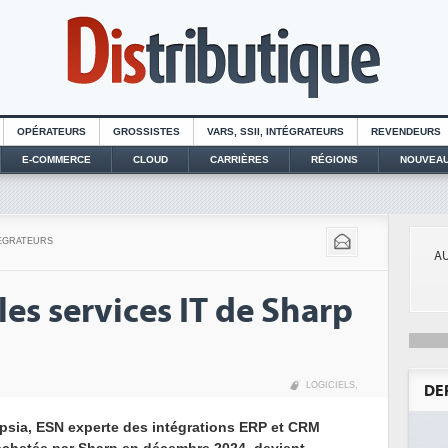
OPÉRATEURS
GROSSISTES
VARS, SSII, INTÉGRATEURS
REVENDEURS
E-COMMERCE
CLOUD
CARRIÈRES
RÉGIONS
NOUVEAU
TÉGRATEURS
AU
les services IT de Sharp
LOGICIELS
,
DE
psia, ESN experte des intégrations ERP et CRM