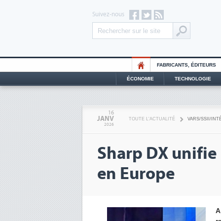
Suivez-nous
FABRICANTS, ÉDITEURS
ÉCONOMIE
TECHNOLOGIE
16
JANV
TOUTE L'ACTUALITÉ
VARS/SSII/IN
2026
Sharp DX unifie 
en Europe
A