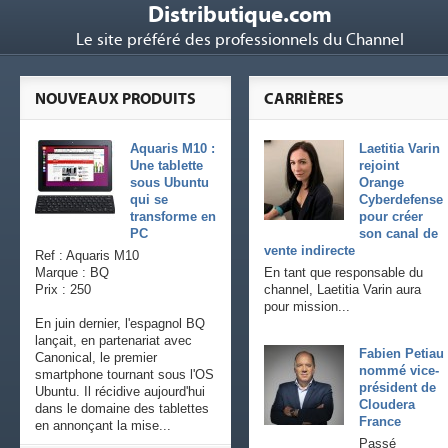
Distributique.com
Le site préféré des professionnels du Channel
NOUVEAUX PRODUITS
CARRIÈRES
Aquaris M10 :
Laetitia Varin
Une tablette
rejoint
sous Ubuntu
Orange
qui se
Cyberdefense
transforme en
pour créer
PC
son canal de
vente indirecte
Ref : Aquaris M10
Marque : BQ
En tant que responsable du
Prix : 250
channel, Laetitia Varin aura
pour mission...
En juin dernier, l'espagnol BQ
lançait, en partenariat avec
Fabien Petiau
Canonical, le premier
nommé vice-
smartphone tournant sous l'OS
président de
Ubuntu. Il récidive aujourd'hui
Cloudera
dans le domaine des tablettes
France
en annonçant la mise...
Passé