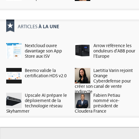
À LA UNE
ARTICLES
Nextcloud ouvre
Arrow référence les
davantage son App
onduleurs d'ABB pour
Store aux ISV
l'Europe
Beemo valide la
Laetitia Varin rejoint
certification HDS v2.0
Orange
Cyberdefense pour
créer son canal de vente
indirecte
Upscale AI prépare le
Fabien Petiau
déploiement de la
nommé vice-
technologie réseau
président de
Skyhammer
Cloudera France