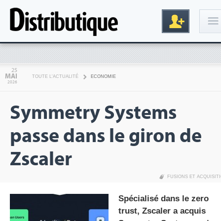
Connexion
25
MAI
TOUTE L'ACTUALITÉ
ECONOMIE
2026
Symmetry Systems
passe dans le giron de
Zscaler
Inscription
FUSIONS ET ACQUISIT
Spécialisé dans le zero
trust, Zscaler a acquis