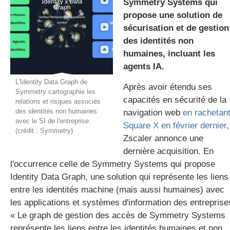
Symmetry Systems qui
propose une solution de
sécurisation et de gestion
gratuite
des identités non
humaines, incluant les
agents IA.
L'Identity Data Graph de
Après avoir étendu ses
Symmetry cartographie les
capacités en sécurité de la
relations et risques associés
des identités non humaines
navigation web
en rachetan
avec le SI de l'entreprise.
Square X en février dernier
,
(crédit : Symmetry)
Zscaler annonce une
dernière acquisition. En
l'occurrence celle de Symmetry Systems qui propose
Identity Data Graph, une solution qui représente les liens
entre les identités machine (mais aussi humaines) avec
les applications et systèmes d'information des entreprise
« Le graph de gestion des accès de Symmetry Systems
représente les liens entre les identités humaines et non