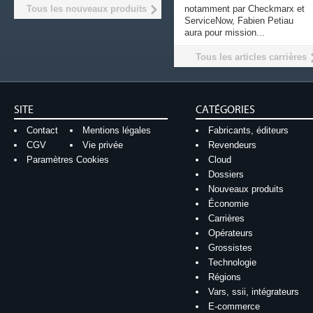
Tous les nouveaux produits
notamment par Checkmarx et
ServiceNow, Fabien Petiau
aura pour mission...
Tous les articles carrières
SITE
CATÉGORIES
Contact
Mentions légales
Fabricants, éditeurs
CGV
Vie privée
Revendeurs
Paramètres Cookies
Cloud
Dossiers
Nouveaux produits
Économie
Carrières
Opérateurs
Grossistes
Technologie
Régions
Vars, ssii, intégrateurs
E-commerce