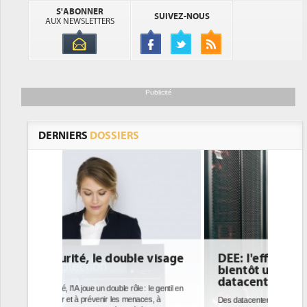
S'ABONNER
SUIVEZ-NOUS
AUX NEWSLETTERS
Publicité
DERNIERS
DOSSIERS
le visage
DEE: l'efficacité énergétique
bientôt une obligation pour les
datacenters
 : le gentil en
naces, à
Des datacenters plus durables et plus efficaces, c'est