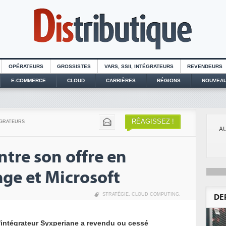
OPÉRATEURS
GROSSISTES
VARS, SSII, INTÉGRATEURS
REVENDEURS
E-COMMERCE
CLOUD
CARRIÈRES
RÉGIONS
NOUVEAU
RÉAGISSEZ !
ÉGRATEURS
AU
tre son offre en
ge et Microsoft
STRATÉGIE
,
CLOUD COMPUTING
,
DE
'intégrateur Syxperiane a revendu ou cessé