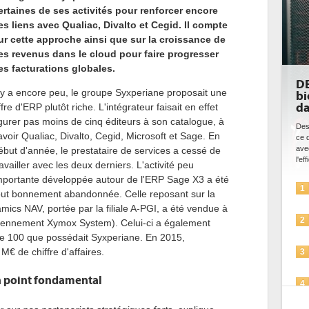
ertaines de ses activités pour renforcer encore
es liens avec Qualiac, Divalto et Cegid. Il compte
ur cette approche ainsi que sur la croissance de
es revenus dans le cloud pour faire progresser
es facturations globales.
DE
l y a encore peu, le groupe Syxperiane proposait une
bi
da
ffre d'ERP plutôt riche. L'intégrateur faisait en effet
igurer pas moins de cinq éditeurs à son catalogue, à
Des
avoir Qualiac, Divalto, Cegid, Microsoft et Sage. En
ce 
ave
ébut d'année, le prestataire de services a cessé de
l'eff
ravailler avec les deux derniers. L'activité peu
mportante développée autour de l'ERP Sage X3 a été
1
out bonnement abandonnée. Celle reposant sur la
ics NAV, portée par la filiale A-PGI, a été vendue à
2
nciennement Xymox System). Celui-ci a également
age 100 que possédait Syxperiane. En 2015,
M€ de chiffre d'affaires.
3
 un point fondamental
4