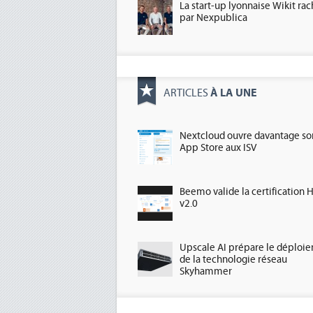
La start-up lyonnaise Wikit ra
par Nexpublica
À LA UNE
ARTICLES
Nextcloud ouvre davantage so
App Store aux ISV
Beemo valide la certification 
v2.0
Upscale AI prépare le déploi
de la technologie réseau
Skyhammer