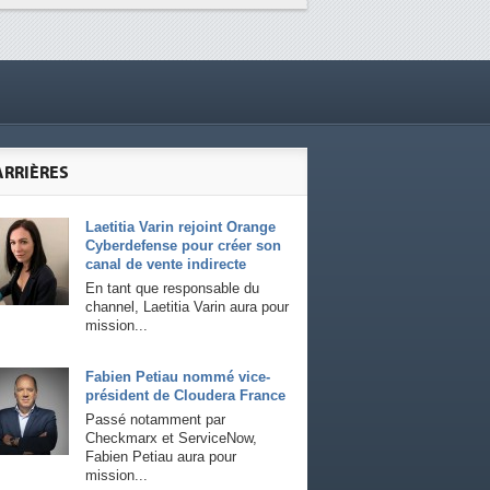
ARRIÈRES
Laetitia Varin rejoint Orange
Cyberdefense pour créer son
canal de vente indirecte
En tant que responsable du
channel, Laetitia Varin aura pour
mission...
Fabien Petiau nommé vice-
président de Cloudera France
Passé notamment par
Checkmarx et ServiceNow,
Fabien Petiau aura pour
mission...