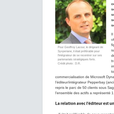
c
s
s
s
s
I
o
f
Pour Geoffroy Lacour, le dirigeant de
s
Syxperiane, il était préférable pour
d
l'intégrateur de se recentrer sur ses
partenariats stratégiques forts.
t
Crédit photo : D.R.
i
t
commercialisation de Microsoft Dynam
l'éditeur/intégrateur Pepperbay (a
repris le parc de 50 clients sous S
l'ensemble des actifs a représenté 1 
La relation avec l'éditeur est