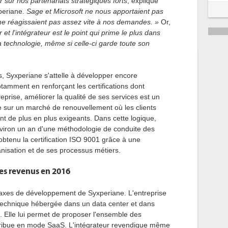
r
sur nos partenariats stratégiques forts
, explique
5
xperiane.
Sage et Microsoft ne nous apportaient pas
ne réagissaient pas assez vite à nos demandes. »
Or,
6
r et l'intégrateur est le point qui prime le plus dans
la technologie, même si celle-ci garde toute son
s, Syxperiane s'attelle à développer encore
tamment en renforçant les certifications dont
reprise, améliorer la qualité de ses services est un
 sur un marché de renouvellement où les clients
sont de plus en plus exigeants. Dans cette logique,
 environ un an d'une méthodologie de conduite des
t obtenu la certification ISO 9001 grâce à une
nisation et de ses processus métiers.
les revenus en 2016
 axes de développement de Syxperiane. L'entreprise
 technique hébergée dans un data center et dans
€. Elle lui permet de proposer l'ensemble des
istribue en mode SaaS. L'intégrateur revendique même