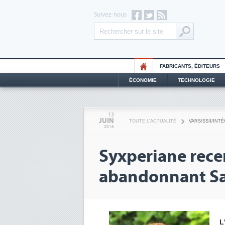
Suivez-nous
FABRICANTS, ÉDITEURS
ÉCONOMIE
TECHNOLOGIE
13
JUIN
TOUTE L'ACTUALITÉ
VARS/SSII/INT
2016
Syxperiane recen
abandonnant Sa
L