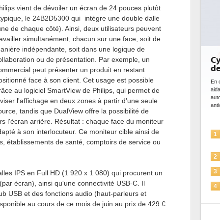
hilips vient de dévoiler un écran de 24 pouces plutôt
typique, le 24B2D5300 qui intègre une double dalle
une de chaque côté). Ainsi, deux utilisateurs peuvent
ravailler simultanément, chacun sur une face, soit de
anière indépendante, soit dans une logique de
Cy
ollaboration ou de présentation. Par exemple, un
de
ommercial peut présenter un produit en restant
ositionné face à son client. Cet usage est possible
En c
râce au logiciel SmartView de Philips, qui permet de
aid
aut
iviser l'affichage en deux zones à partir d'une seule
anti
ource, tandis que DualView offre la possibilité de
rs l'écran arrière. Résultat : chaque face du moniteur
dapté à son interlocuteur. Ce moniteur cible ainsi de
1
, établissements de santé, comptoirs de service ou
2
3
les IPS en Full HD (1 920 x 1 080) qui procurent un
par écran), ainsi qu'une connectivité USB-C. Il
4
ub USB et des fonctions audio (haut-parleurs et
ponible au cours de ce mois de juin au prix de 429 €
5