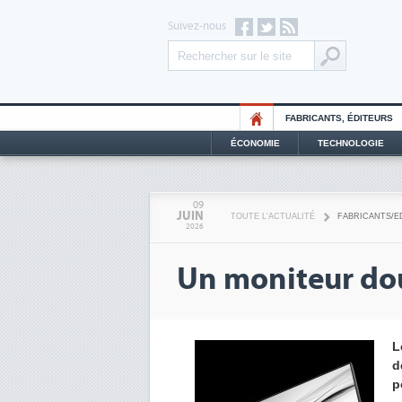
Suivez-nous
FABRICANTS, ÉDITEURS
ÉCONOMIE
TECHNOLOGIE
09
JUIN
TOUTE L'ACTUALITÉ
FABRICANTS/E
2026
Un moniteur dou
L
d
p