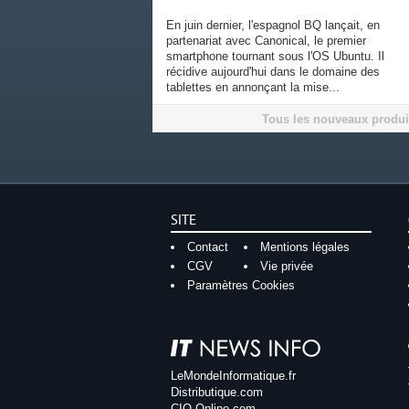
En juin dernier, l'espagnol BQ lançait, en
partenariat avec Canonical, le premier
smartphone tournant sous l'OS Ubuntu. Il
récidive aujourd'hui dans le domaine des
tablettes en annonçant la mise...
Tous les nouveaux produi
SITE
Contact
Mentions légales
CGV
Vie privée
Paramètres Cookies
LeMondeInformatique.fr
Distributique.com
CIO-Online.com