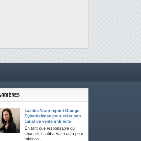
ARRIÈRES
Laetitia Varin rejoint Orange
Cyberdefense pour créer son
canal de vente indirecte
En tant que responsable du
channel, Laetitia Varin aura pour
mission...