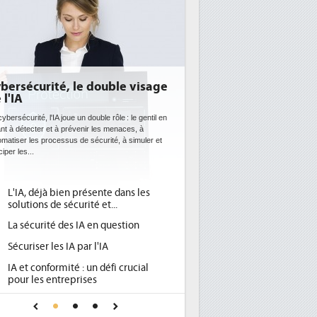
bersécurité, le double visage
 l'IA
ybersécurité, l'IA joue un double rôle : le gentil en
ant à détecter et à prévenir les menaces, à
omatiser les processus de sécurité, à simuler et
ciper les...
L'IA, déjà bien présente dans les
solutions de sécurité et...
La sécurité des IA en question
Sécuriser les IA par l'IA
IA et conformité : un défi crucial
pour les entreprises
Une IA de confiance pour une IA
plus sûre ?