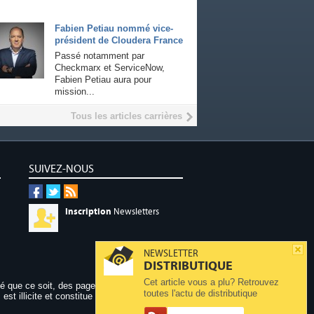
Fabien Petiau nommé vice-
président de Cloudera France
Passé notamment par
Checkmarx et ServiceNow,
Fabien Petiau aura pour
mission...
Tous les articles carrières
SUIVEZ-NOUS
Inscription
Newsletters
NEWSLETTER
DISTRIBUTIQUE
Cet article vous a plu? Retrouvez
dé que ce soit, des pages publiées sur ce site,
toutes l'actu de distributique
 est illicite et constitue une contrefaçon.