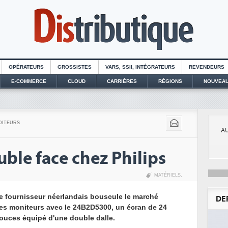
OPÉRATEURS
GROSSISTES
VARS, SSII, INTÉGRATEURS
REVENDEURS
E-COMMERCE
CLOUD
CARRIÈRES
RÉGIONS
NOUVEAU
DITEURS
AU
ble face chez Philips
MATÉRIELS
,
e fournisseur néerlandais bouscule le marché
DE
es moniteurs avec le 24B2D5300, un écran de 24
ouces équipé d'une double dalle.