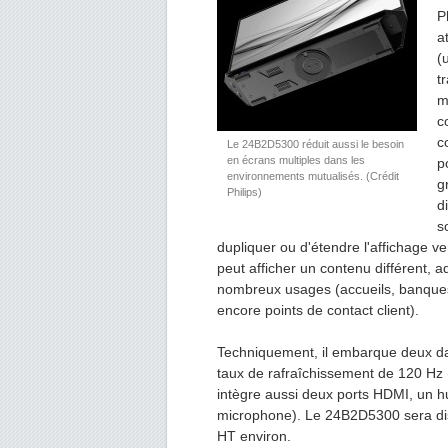
P
a
(
t
m
c
c
Le 24B2D5300 réduit aussi le besoin
en écrans multiples dans les
p
environnements mutualisés. (Crédit
g
Philips)
d
s
dupliquer ou d'étendre l'affichage ve
peut afficher un contenu différent, a
nombreux usages (accueils, banques
encore points de contact client).
Techniquement, il embarque deux dal
taux de rafraîchissement de 120 Hz (
intègre aussi deux ports HDMI, un h
microphone). Le 24B2D5300 sera dis
HT environ.